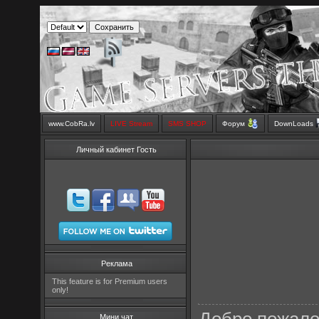
www.CobRa.lv
LIVE Stream
SMS SHOP
Форум
DownLoads
Личный кабинет Гость
Реклама
This feature is for Premium users
only!
Мини чат