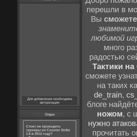
Добро пожало
перешли в м
Вы
сможете
знаменит
любимой иг
много р
радостью се
Тактики на 
сможете узна
на таких к
de_train
,
cs_
Для добавления необходима
блоге найдёт
авторизация
ножом
, с
Опрос
нужно атаков
Стоит ли проводить
турниры по Counter Strike
прочитать о
1.6 в 2012 году?