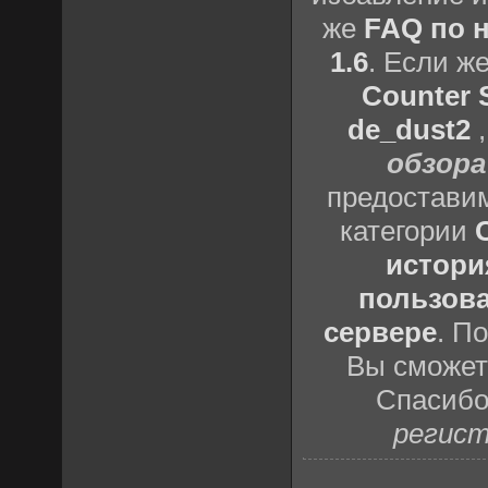
же
FAQ по н
1.6
. Если ж
Counter S
de_dust2
обзора
предоставим
категории
истори
пользова
сервере
. П
Вы сможете
Спасибо
регист