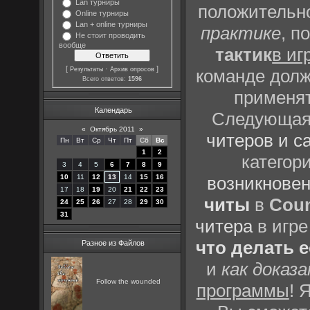
Lan турниры
положительно
Online турниры
Lan + online турниры
практике
, п
Не стоит проводить
вообще
тактик
в иг
[
·
]
Результаты
Архив опросов
команде долж
Всего ответов:
1596
применят
Календарь
Следующая 
«
Октябрь 2011
»
читеров и с
Пн
Вт
Ср
Чт
Пт
Сб
Вс
1
2
категор
3
4
5
6
7
8
9
10
11
12
13
14
15
16
возникновен
17
18
19
20
21
22
23
читы
в
Coun
24
25
26
27
28
29
30
31
читера
в игре
что делать 
Разное из Файлов
и
как доказ
Follow the wounded
программы
! 