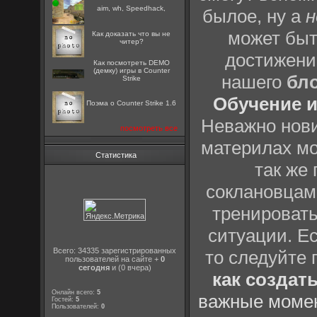
aim, wh, Speedhack,
былое, ну а
н
может быт
Как доказать что вы не
читер?
достижени
Как посмотреть DEMO
(демку) игры в Counter
нашего
бл
Strike
Обучение и
Поэма о Counter Strike 1.6
Неважно нови
посмотреть все
материлах мо
Статистика
так же
соклановцами
тренировать
ситуации. Е
Всего: 34335 зарегистрированных
то следуйте 
пользователей на сайте +
0
сегодня
и (0 вчера)
как создат
Онлайн всего:
5
важные момен
Гостей:
5
Пользователей:
0