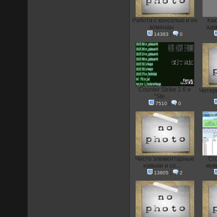
Работа с консолью и ее
Как
команды
адм
14383
|
0
Counter Strike 1.6 и
Читеры
"Ste...
7510
|
0
Чисто элементарные
Со
навыки и со...
муви
13805
|
2