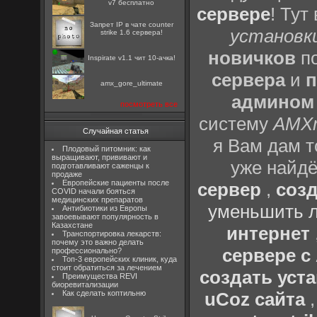
v7 бесплатно
сервере
! Тут
Запрет IP в чате counter
установки
strike 1.6 сервера!
новичков
по
Inspirate v1.1 чит 10-ачка!
сервера
и
п
amx_gore_ultimate
админом
посмотреть все
систему
AMX
Случайная статья
я Вам дам т
Плодовый питомник: как
выращивают, прививают и
уже найдё
подготавливают саженцы к
продаже
Европейские пациенты после
сервер
,
созд
COVID начали бояться
медицинских препаратов
уменьшить л
Антибиотики из Европы
завоевывают популярность в
Казахстане
интернет
Транспортировка лекарств:
почему это важно делать
сервере 
профессионально?
Топ-3 европейских клиник, куда
стоит обратиться за лечением
создать уста
Преимущества REVI
биоревитализации
Как сделать коптильню
uCoz сайта