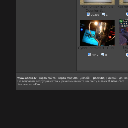
Как понизить ping в
Как мо
Counter-St...
м
20393
|
1
Так
CyberEnemies "L" Cup...
Co
6017
|
0
www.cobra.lv
-
карта сайта
|
карта форума
| Дизайн -
podrubaj
| Дизайн данно
По вопросам сотрудничества и рекламы пишите на почту
rusalex11@live.com
Хостинг от
uCoz