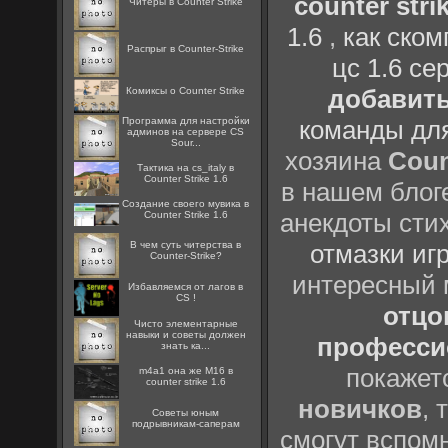
counter strik
Читеры в Counter Strike
1.6
,
как ско
Распрыг в Counter-Strike
цс 1.6 се
добавить
Комиксы о Counter Strike
Программа для настройки
команды дл
админов на сервере CS
Sour...
хозяина
Coun
Тактика на cs_italy в
Counter Strike 1.6
в нашем блоге
Создание своего мувика в
анекдоты сти
Counter Strike 1.6
В чем суть читерства в
отмазки иг
Counter-Strike?
интересный
Избавляемся от лагов в
CS !
отцов
Чисто элементарные
навыки и советы должен
профессио
знать ка...
покажет
m4a1 она же M16 в
counter strike 1.6
новичков
, 
Советы юным
подрывникам-саперам
смогут вспомн