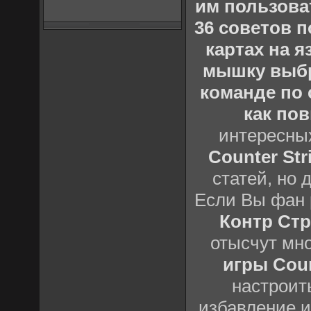
им пользова
36 советов по
картах на 
мышку выб
команде по c
как пов
интересны
Counter Stri
статей, но 
Если Вы фан 
Контр Стр
отысчут мн
игры Count
настроить
избавление и