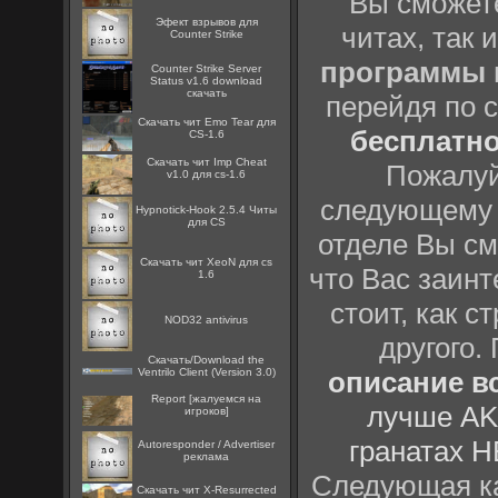
Вы сможете
Эфект взрывов для
читах, так 
Counter Strike
программы
Counter Strike Server
Status v1.6 download
скачать
перейдя по 
Скачать чит Emo Tear для
бесплатн
CS-1.6
Скачать чит Imp Cheat
Пожалуй
v1.0 для cs-1.6
следующему
Hypnotick-Hook 2.5.4 Читы
для CS
отделе Вы см
Скачать чит XeoN для cs
что Вас заинт
1.6
стоит, как с
NOD32 antivirus
другого.
Скачать/Download the
Ventrilo Client (Version 3.0)
описание вс
Report [жалуемся на
лучше AK
игроков]
гранатах H
Autoresponder / Advertiser
реклама
Следующая ка
Скачать чит X-Resurrected