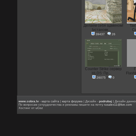
Делаем себя админом!
Так
[установк...
Co
39437
|
26
Counter Strike сервер
Г
HLDS: Пр...
Flash
26075
|
0
www.cobra.lv
-
карта сайта
|
карта форума
| Дизайн -
podrubaj
| Дизайн данно
По вопросам сотрудничества и рекламы пишите на почту
rusalex11@live.com
Хостинг от
uCoz