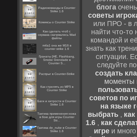
блога
очень
Радиокоманды в Counter
Strike 1.6
советы игрока
или ПРО - в 
Комиксы о Counter Strike
найти что-то 
Как сделать чтоб с
сервака скачивались Wad
командой и её
файлы
m4a1 она же M16 в
знать как трен
counter strike 1.6
ситуации. Е
Гранаты [HE, Flashbang,
Smoke Grendade в
следуйте по
Counter S...
создать кл
Распрыг в Counter-Strike
моменты 
Как стрелять из MP5 в
пользоват
Counter Strike
советов по иг
Баги и хитрости в Counter
на языке 
Strike 1.6
выбрать
,
как
Тактика применения ножа
в бою для игры Counter
Str...
1.6
,
как сдела
Тактика de_nuke в Counter
игре
и много
Strike 1.6