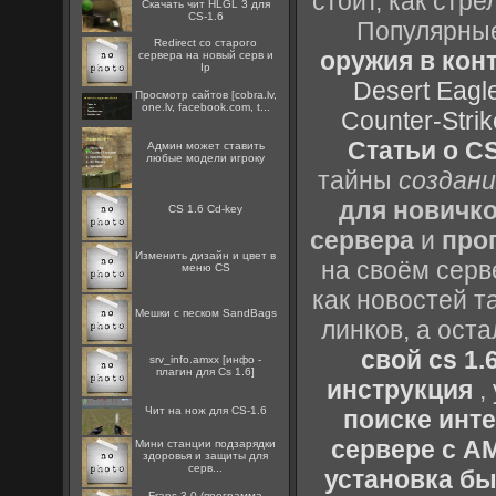
стоит, как стре
Скачать чит HLGL 3 для
CS-1.6
Популярные
Redirect со старого
оружия в конт
сервера на новый серв и
Ip
Desert Eagl
Просмотр сайтов [cobra.lv,
one.lv, facebook.com, t...
Counter-Strik
Статьи о CS
Админ может ставить
любые модели игроку
тайны
создани
для новичк
CS 1.6 Cd-key
сервера
и
про
Изменить дизайн и цвет в
на своём серв
меню CS
как новостей т
Мешки с песком SandBags
линков, а ост
свой cs 1.
srv_info.amxx [инфо -
плагин для Cs 1.6]
инструкция
,
Чит на нож для CS-1.6
поиске инт
сервере с 
Мини станции подзарядки
здоровья и защиты для
серв...
установка быс
Fraps 3.0 (программа