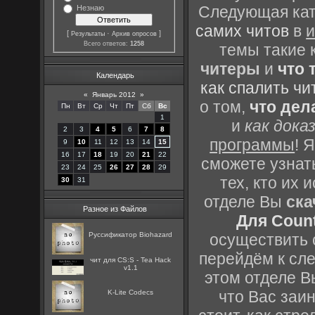
Следующая кате
Незнаю
самих читов
в
и
[
·
]
Результаты
Архив опросов
Всего ответов:
1258
темы такие 
читеры
и
что 
Календарь
как спалить чи
«
Январь 2012
»
о том,
что дел
Пн
Вт
Ср
Чт
Пт
Сб
Вс
1
и
как дока
2
3
4
5
6
7
8
программы
! 
9
10
11
12
13
14
15
16
17
18
19
20
21
22
сможете узнать
23
24
25
26
27
28
29
тех, кто их
30
31
отделе Вы
ска
Разное из Файлов
Для Count
Руссификатор Biohazard
осуществить с
перейдём к сл
чит для CS:S - Tea Hack
v1.1
этом отделе В
что Вас заин
K-Lite Codecs