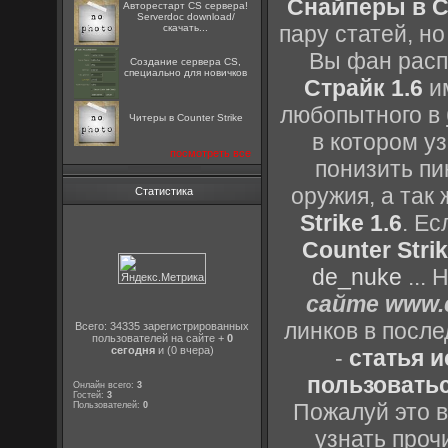
Снайперы в Co
Авторестарт CS сервера!
Serverdoc download/
пару статей, н
скачать...
Вы фан расп
Создание сервера CS,
специально для новичков
Страйк 1.6
им
любопытного в
Читеры в Counter Strike
в котором уз
посмотреть все
понизить пи
оружия, а так
Статистика
Strike 1.6
. Е
Counter Strik
de_nuke
...
сайте www.c
линков в посл
Всего: 34335 зарегистрированных
пользователей на сайте +
0
сегодня
и (0 вчера)
-
статья 
пользоватьс
Онлайн всего:
3
Гостей:
3
Пожалуй это в
Пользователей:
0
узнать проч