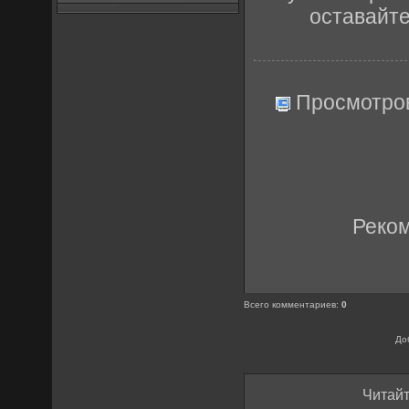
оставайт
Просмотро
Реко
Всего комментариев
:
0
До
Читайт