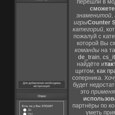
перешли в м
сможете
знаменитой
,
игры
Counter S
категорий
, к
пожалуй с кат
которой Вы с
команды
на та
de_train
,
cs_it
найдёте и
так
щитом,
как пр
соперника. Хоч
Для добавления необходима
будет недоста
авторизация
это
применя
Опрос
использов
партнёры по ко
Есть ли у Вас STEAM?
Да
уметь при
Нет