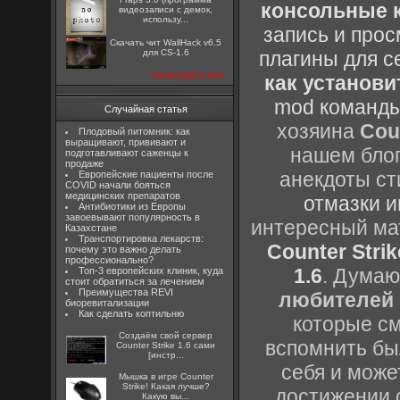
консольные к
видеозаписи с демок,
использу...
запись и прос
Скачать чит WallHack v6.5
для CS-1.6
плагины для с
посмотреть все
как установи
mod команды
Случайная статья
хозяина
Cou
Плодовый питомник: как
выращивают, прививают и
нашем блог
подготавливают саженцы к
продаже
анекдоты ст
Европейские пациенты после
COVID начали бояться
медицинских препаратов
отмазки и
Антибиотики из Европы
завоевывают популярность в
интересный м
Казахстане
Транспортировка лекарств:
Counter Strik
почему это важно делать
профессионально?
1.6
. Думаю
Топ-3 европейских клиник, куда
стоит обратиться за лечением
Преимущества REVI
любителей 
биоревитализации
Как сделать коптильню
которые см
Создаём свой сервер
вспомнить бы
Counter Strike 1.6 сами
[инстр...
себя и може
Мышка в игре Counter
Strike! Какая лучше?
достижении 
Какую вы...