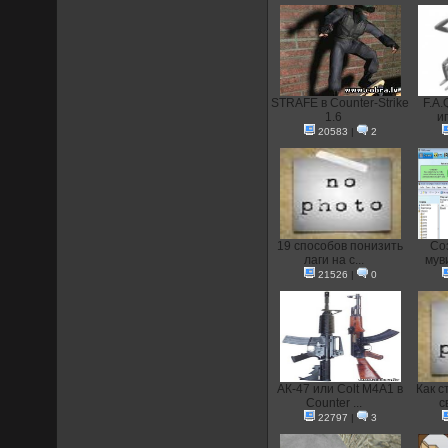
STRAFE в Counter-Strike
F.A.
1.6
иг
20583
|
2
19 способов понизить
Со
лаги на с...
муви
21526
|
0
АК-47 или Colt M4A1 в
Как с
Counter ...
с
22797
|
3