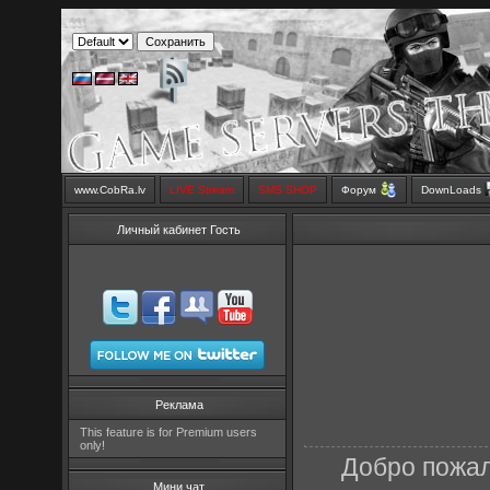
www.CobRa.lv
LIVE Stream
SMS SHOP
Форум
DownLoads
Личный кабинет Гость
Реклама
This feature is for Premium users
only!
Добро пожал
Мини чат