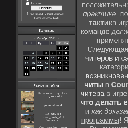
положительно
Незнаю
практике
, п
[
·
]
Результаты
Архив опросов
Всего ответов:
1258
тактик
в иг
команде долж
Календарь
применят
«
Октябрь 2011
»
Пн
Вт
Ср
Чт
Пт
Сб
Вс
Следующая 
1
2
3
4
5
6
7
8
9
читеров и с
10
11
12
13
14
15
16
17
18
19
20
21
22
23
категор
24
25
26
27
28
29
30
возникновен
31
читы
в
Coun
Разное из Файлов
читера
в игре
Скачать чит Imp Cheat
v1.0 для cs-1.6
что делать 
paintball mod
и
как доказ
Скачать чит
Basic_hack_v5.1
программы
! 
бесплатно
Amc.amxx [auto map