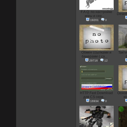
F.A.Q. по настройке
Desert
игры и сер...
19201
|
0
Oбмен ссылками и
Такти
банерами с са...
29716
|
12
HTTP Fast Download
Основ
для CS серв...
ко
16934
|
0