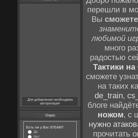
Добро пожало
перешли в м
Вы
сможете
знаменит
любимой иг
много р
радостью се
Тактики на 
сможете узна
на таких к
de_train
,
cs_
Для добавления необходима
блоге найдёт
авторизация
ножом
, с
Опрос
нужно атаков
Есть ли у Вас STEAM?
прочитать о
Да
Нет