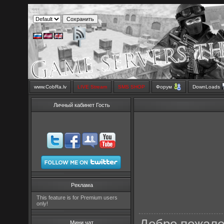
www.CobRa.lv
LIVE Stream
SMS SHOP
Форум
DownLoads
Личный кабинет Гость
Реклама
This feature is for Premium users
only!
Мини чат