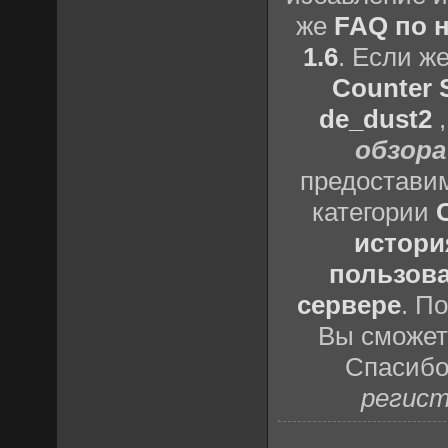
же
FAQ по н
1.6
. Если ж
Counter S
de_dust2
обзора
предоставим
категории
истори
пользова
сервере
. П
Вы сможете
Спасибо
регист