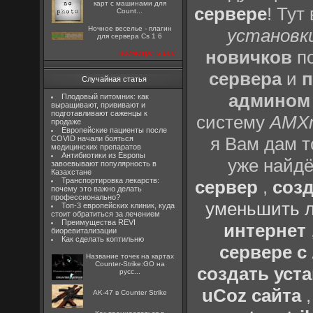
карт с машинами для
сервере
! Тут
Count...
Ночное веселье - плагин
установки
для сервера Cs 1 6
новичков
по
посмотреть все
сервера
и
п
Случайная статья
админом
Плодовый питомник: как
выращивают, прививают и
подготавливают саженцы к
систему
AMX
продаже
Европейские пациенты после
я Вам дам т
COVID начали бояться
медицинских препаратов
Антибиотики из Европы
уже найдё
завоевывают популярность в
Казахстане
Транспортировка лекарств:
сервер
,
созд
почему это важно делать
профессионально?
уменьшить л
Топ-3 европейских клиник, куда
стоит обратиться за лечением
Преимущества REVI
интернет
биоревитализации
Как сделать коптильню
сервере 
Название точек на картах
Counter-Strike:GO на
создать уста
русс...
uCoz сайта
AK-47 в Counter Strike