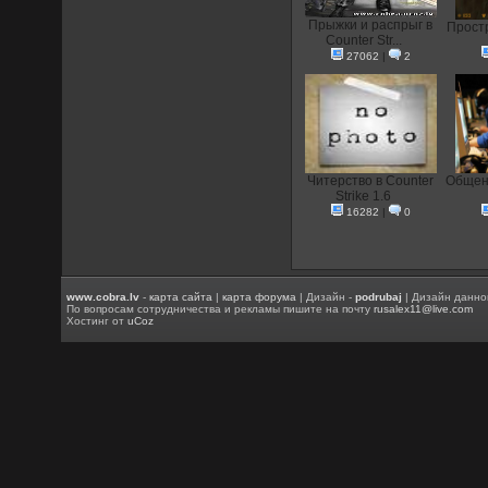
Прыжки и распрыг в
Прост
Counter Str...
27062
|
2
Читерство в Counter
Общени
Strike 1.6
16282
|
0
www.cobra.lv
-
карта сайта
|
карта форума
| Дизайн -
podrubaj
| Дизайн данно
По вопросам сотрудничества и рекламы пишите на почту
rusalex11@live.com
Хостинг от
uCoz