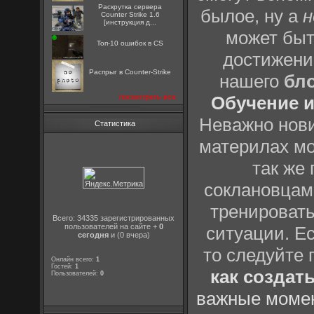
Раскрутка сервера
былое, ну а
н
Counter Strike 1.6
[инструкция д...
может быт
Топ-10 ошибок в CS
достижени
Распрыг в Counter-Strike
нашего
бл
посмотреть все
Обучение и
Неважно нови
Статистика
материлах мо
так же
соклановцами
тренировать
Всего: 34335 зарегистрированных
пользователей на сайте +
0
ситуации. Е
сегодня
и (0 вчера)
то следуйте 
Онлайн всего:
1
Гостей:
1
как создат
Пользователей:
0
важные момен