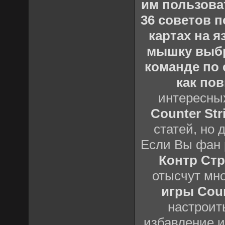
им пользова
36 советов по
картах на 
мышку выб
команде по c
как пов
интересны
Counter Stri
статей, но 
Если Вы фан 
Контр Стр
отысчут мн
игры Count
настроить
избавление и