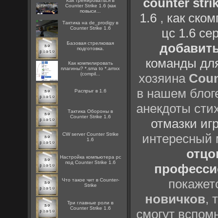
counter strik
Как тренироваться в
Counter Strike 1.6 (как
повыси...
1.6
,
как ско
Тактика на de_prodigy в
Counter Strike 1.6
цс 1.6 се
Базовая стрелковая
добавить
подготовка.
команды дл
Как компилировать
плагины? *.sma to *.amxx
(compil...
хозяина
Coun
в нашем блоге
Распрыг в 1.6
анекдоты сти
Тактика Обороны в
Counter Strike 1.6
отмазки иг
CW server Counter Strike
интересный
1.6
отцов
Настройка компьютера pc
под Counter Strike 1.6
профессио
покажет
Что такое чит в Counter-
Strike
новичков
, 
Три главные роли в
Counter Strike 1.6
смогут вспомн