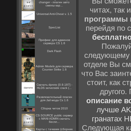
Вы сможете
changer - плагин авто
смены кар...
читах, так 
Universal Anti-Cheat v. 1.5
программы
перейдя по 
SpecList
бесплатн
Префикс для админов
сервера CS 1.6
Пожалуй
Dark Flash
следующему
отделе Вы см
Admin Models для сервера
Counter Strike 1.6
что Вас заинт
стоит, как с
Скачать dproto [0.9.187] -
HLDS serverside crack (...
другого.
Развлекательный плагин
описание вс
для Jail мода Cs 1.6
лучше AK
Сборка читов 2010
CS:SOURCE public сервер
гранатах H
с MANI ADMIN скачать
беспл...
Следующая ка
Карты с тачками (сборник