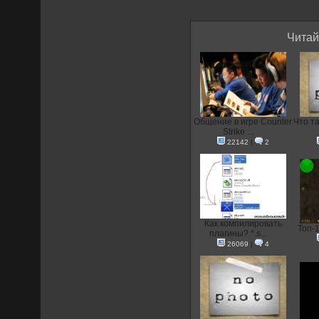
Читай
Общение в игре Counter
Что та
Strike ...
22142
|
2
Как компилировать
Топ-
плагины? *.s...
26069
|
4