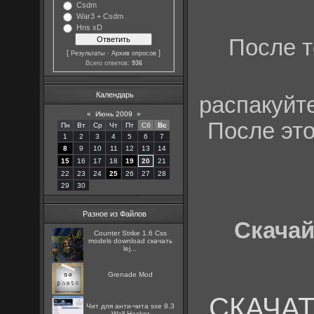
Csdm
War3 + Csdm
Hns xD
После т
[
·
]
Результаты
Архив опросов
Всего ответов:
936
Календарь
распакуйт
«
Июнь 2009
»
После это
Пн
Вт
Ср
Чт
Пт
Сб
Вс
1
2
3
4
5
6
7
8
9
10
11
12
13
14
15
16
17
18
19
20
21
22
23
24
25
26
27
28
29
30
Разное из Файлов
Скачай
Counter Strike 1.6 Css
models download скачать
lej...
Grenade Mod
СКАЧАТЬ
Чит для анти-чита sxe 8.3
Wall Hacker