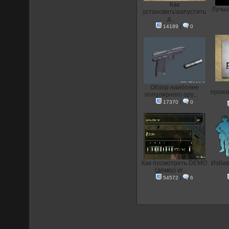
Как
Лучша
установить\запустить
д...
14189
|
0
Обзор наиболее
произв
популярного ору...
17370
|
0
Как посмотреть DEMO
Избав
(демку) иг...
54572
|
6