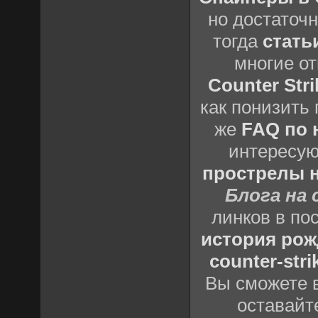
но достаточ
тогда
стать
многие о
Counter Stri
как понизить 
же
FAQ по н
интересу
прострелы н
Блога на 
линков в по
история рож
counter-stri
Вы сможете в
оставайт