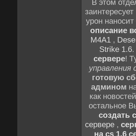
В этом отде
заинтересует 
урон наносит
описание вс
M4A1
,
Deser
Strike 1.6
сервере
! 
управления 
готовую сб
админом
на
как новостей
остальное В
создать с
сервере
,
сер
на cs 1.6