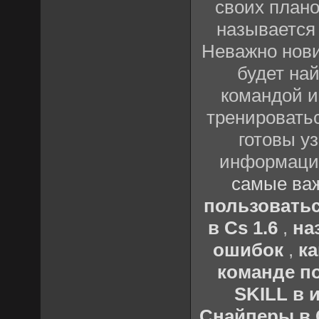
своих план
называется
Неважно нови
будет най
командой и
тренироватьс
готовы у
информации
самые важ
пользовать
в Cs 1.6
,
на
ошибок
,
к
команде по
SKILL в 
Снайперы в C