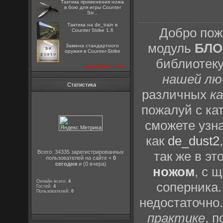
Тактика применения ножа
в бою для игры Counter
Str...
Тактика на de_train в
Добро пож
Counter Strike 1.6
модуль
БЛО
Замена стандартного
оружия в Counter-Strike
библиотек
посмотреть все
нашей лю
Статистика
различных
к
пожалуй с ка
сможете узн
как
de_dust2
Всего: 34335 зарегистрированных
так же в эт
пользователей на сайте +
0
сегодня
и (0 вчера)
ножом
, с 
Онлайн всего:
4
соперника.
Гостей:
4
Пользователей:
0
недостаточно
практике
, 