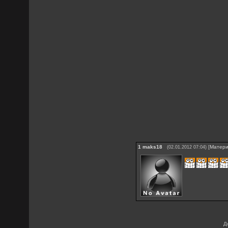
1
maks18
[
Матер
(02.01.2012 07:04)
Д