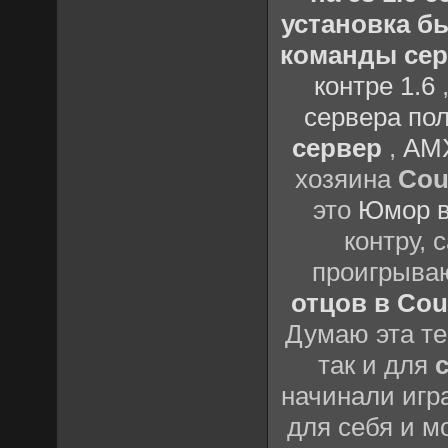
установка бы
команды серв
контре 1.6
сервера пол
сервер
,
AMX
хозяина
Cou
это
Юмор в
контру,
проигрыва
отцов в Coun
Думаю эта те
так и для
начинали игр
для себя и м