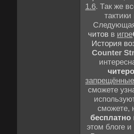
1.6
. Так же 
тактики
Следующая 
читов
в
игре
История во
Counter Str
интересн
читеро
запрещённые
сможете узна
использую
сможете, 
бесплатно
этом блоге 