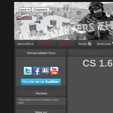
www.CobRa.lv
LIVE Stream
SMS SHOP
Форум
DownLoads
Личный кабинет Гость
CS 1.6
Реклама
This feature is for Premium users
only!
Мини чат