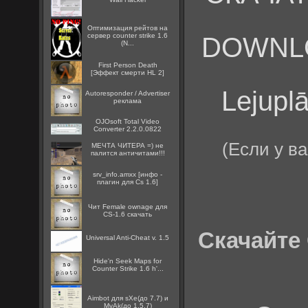
Оптимизация рейтов на
DOWNLOAD
сервер counter strike 1.6
(N...
First Person Death
[Эффект смерти HL 2]
Lejuplā
Autoresponder / Advertiser
реклама
OJOsoft Total Video
Converter 2.2.0.0822
(Если у в
МЕЧТА ЧИТЕРА =) не
палится античитами!!!
srv_info.amxx [инфо -
плагин для Cs 1.6]
Чит Female ownage для
CS-1.6 скачать
Скачайте 
Universal Anti-Cheat v. 1.5
Hide'n Seek Maps for
Counter Strike 1.6 h'...
Aimbot для sXe(до 7.7) и
MyAk(до 1.5.7)