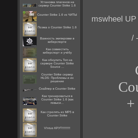
Установка плагинов на
сервер Counter Strike 1.6
Counter Strike 1.6 vs ЧИТЫ
mswheel UP 
Поэма о Counter Strike 1.6
/
Важность экипировки в
киберспорте
Как совместить
киберспорт и учёбу
Как обнулить Топ на
сервере Counter Strike
Source ...
Counter Strike сервер
HLDS: Проблемы и их
Cou
решение
Снайпер в Counter Strike
Как тренироваться в
+
Counter Strike 1.6 (как
повыси...
Как стрелять из MP5 в
Counter Strike
V!ntus КРУТ!!!!!!!!!