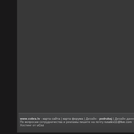
www.cobra.lv
-
карта сайта
|
карта форума
| Дизайн -
podrubaj
| Дизайн данн
По вопросам сотрудничества и рекламы пишите на почту
rusalex11@live.com
Хостинг от
uCoz