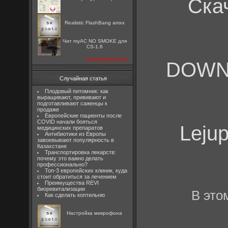
Ска
Realistic FlashBang amxx
Чит myAC NO SMOKE для
CS-1.6
посмотреть все
DOW
Случайная статья
Плодовый питомник: как
выращивают, прививают и
подготавливают саженцы к
продаже
Европейские пациенты после
COVID начали бояться
Leju
медицинских препаратов
Антибиотики из Европы
завоевывают популярность в
Казахстане
Транспортировка лекарств:
почему это важно делать
профессионально?
Топ-3 европейских клиник, куда
стоит обратиться за лечением
Преимущества REVI
биоревитализации
В это
Как сделать коптильню
Настройка микрофона