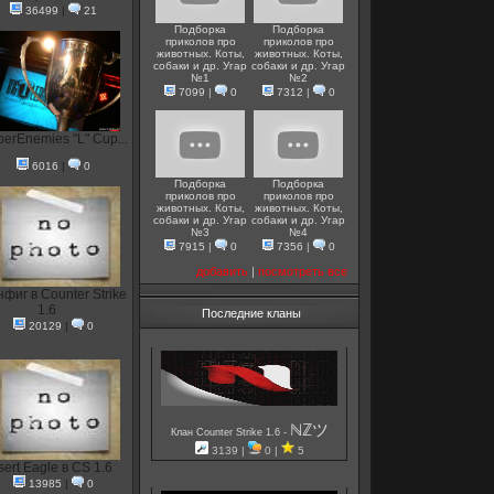
36499
|
21
Подборка
Подборка
приколов про
приколов про
животных. Коты,
животных. Коты,
собаки и др. Угар
собаки и др. Угар
№1
№2
7099
|
0
7312
|
0
erEnemies "L" Cup...
6016
|
0
Подборка
Подборка
приколов про
приколов про
животных. Коты,
животных. Коты,
собаки и др. Угар
собаки и др. Угар
№3
№4
7915
|
0
7356
|
0
добавить
|
посмотреть все
фиг в Counter Strike
1.6
Последние кланы
20129
|
0
ℕℤツ
-
Клан Counter Strike 1.6
3139 |
0 |
5
ert Eagle в CS 1.6
13985
|
0