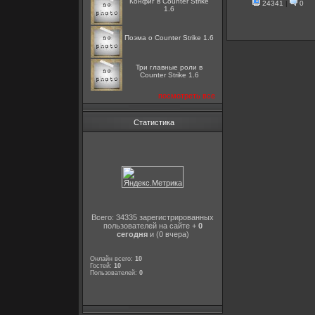
Конфиг в Counter Strike
24341
|
0
1.6
Поэма о Counter Strike 1.6
Три главные роли в
Counter Strike 1.6
посмотреть все
Статистика
Всего: 34335 зарегистрированных
пользователей на сайте +
0
сегодня
и (0 вчера)
Онлайн всего:
10
Гостей:
10
Пользователей:
0