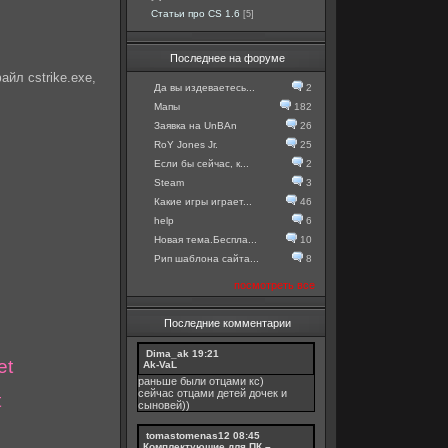
Статьи про CS 1.6
[5]
Последнее на форуме
йл cstrike.exe,
Да вы издеваетесь...
2
Мапы
182
Заявка на UnBAn
26
RoY Jones Jr.
25
Если бы сейчас, к...
2
Steam
3
Какие игры играет...
46
help
6
Новая тема.Беспла...
10
Рип шаблона сайта...
8
посмотреть все
Последние комментарии
Dima_ak
19:21
et
Ak-VaL
раньше были отцами кс)
сейчас отцами детей дочек и
t
сыновей))
tomastomenas12
08:45
Комплектующие для ПК –