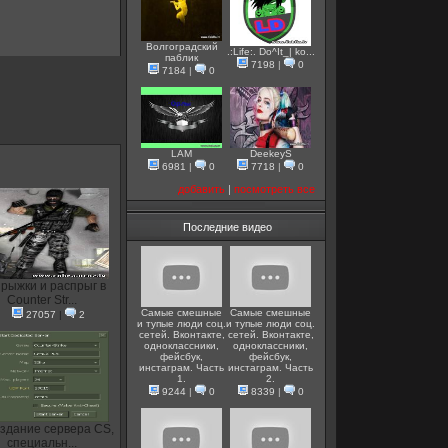
Волгоградский
.:Life:. Do^It_| ko...
паблик
7198
|
0
7184
|
0
LAM
DeekeyS
6981
|
0
7718
|
0
добавить
|
посмотреть все
Последние видео
рыжки и распрыг в
Counter Str...
Самые смешные
Самые смешные
27057
|
2
и тупые люди соц.
и тупые люди соц.
сетей. Вконтакте,
сетей. Вконтакте,
одноклассники,
одноклассники,
фейсбук,
фейсбук,
инстаграм. Часть
инстаграм. Часть
1.
2.
9244
|
0
8339
|
0
здание сервера CS,
специальн...