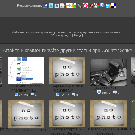
Рекомендовать:
Добавлять комментарии могут только зарегистрированные пользователи.
[
Регистрация
|
Вход
]
Читайте и комментируйте другие статьи про Counter Strike
я
Как компилировать
Борьба с читами в
П
Деньги в CS 1.6
плагины? *.s...
Counter Stri...
15670
|
0
26066
|
4
12097
|
0
ера
Авторестарт CS
Настройка MANI ADMIN
Со
Прострелы на de_nuke
сервера! Server...
в сервере...