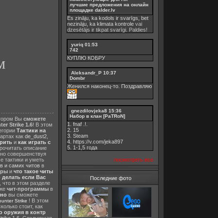
лучшие предложения на онлайн
площадке dalder.lv
Es zināju, ka kodols ir svarīgs, bet
nezināju, ka
klimata kontrole
vai
dzesētājs ir tikpat svarīgi. Paldies!
yuriq
01:53
742
м
КУПЛЮ КОБРУ
Aleksandr_P
10:37
Dombr
Женился наконец-то. Поздравляю
gnezdilovjeka8
15:36
Набор в клан [PaTRoN]
отором Вы
сможете
1. fnaf .!.
er Strike 1.6
! В этом
2. 15
тегории
Тактики на
3. Steam
картах как
de_dust2
,
4. https://v.com/jeka897
ерить
и
как играть с
5. 1-1,5 годa
прочитать описание
нно совершенствуя
посмотреть все
е тактики и уметь
в и самих читов
в
еры
и
что такое читы
о делать если Вас
Последние фото
, что в этом разделе
 же
чит-программы
в
тно
вы сможете
! В этом
nter Strike
колько стоит, как
о оружия в контр