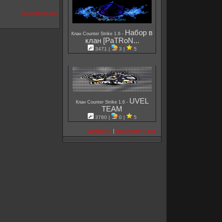
посмотреть все
Набор в
-
Клан Counter Strike 1.6
клан [PaTRoN...
3471 |
3 |
5
UVEL
-
Клан Counter Strike 1.6
TEAM
3760 |
0 |
5
добавить
|
посмотреть все