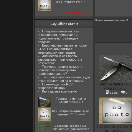
KILL CONFIG CS 1.6
посмотреть все
Всего комментариев
:
0
Случайная статья
Плодовый питомник: как
выращивают, прививают и
подготавливают саженцы к
продаже
Европейские пациенты после
COVID начали бояться
медицинских препаратов
Антибиотики из Европы
завоевывают популярность в
Казахстане
Транспортировка лекарств:
почему это важно делать
профессионально?
Топ-3 европейских клиник, куда
стоит обратиться за лечением
Тактика применени
Преимущества REVI
биоревитализации
ножа в бою ...
Как сделать коптильню
13287
|
0
Тактика на de_train в
Counter Strike 1.6
Как настроить админку на
сервере CS Source!
Создание сервера CS,
Настройка компьют
специально для новичков
pc под Co...