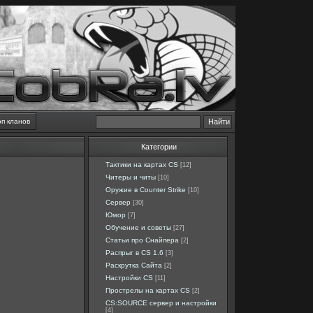
оп кланов
Категории
Тактики на картах CS
[12]
Читеры и читы
[10]
Оружие в Counter Strike
[10]
Сервер
[30]
Юмор
[7]
Обучение и советы
[27]
Статьи про Снайпера
[2]
Распрыг в CS 1.6
[3]
Раскрутка Сайта
[2]
Настройки CS
[11]
Прострелы на картах CS
[2]
CS:SOURCE сервер и настройки
[4]