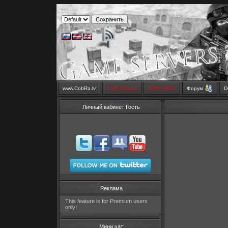
www.CobRa.lv
LIVE Stream
SMS SHOP
Форум
D
Личный кабинет Гость
Реклама
This feature is for Premium users
only!
Мини чат