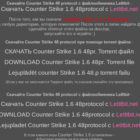
Скачайте Counter Strike 48 protocol c файлообменика LetItbit
-
Скачать
Counter Strike 1.6 48protocol
с
LetItbit.net
Counter Strike 1.6 48 prоtocol,
После того, как вы скачали
в любую директорию, которую пожелаете! После этого в папке найдёте фа
сделайте shortcut этого файла на desctop,
запускайте его и играйте ;)
Скачайте Counter Strike 48 protocol при помощи torrent файла
-
СКАЧАТЬ Counter Strike 1.6 48pr. Torrent файл
DOWNLOAD Counter Strike 1.6 48pr. Torrent file
Lejuplādēt counter Strike 1.6 48.p torrent failu
(Если у вас не запускается Торрент файл, то сначала скачайте эту программу)
Скачайте Counter Strike 48 protocol c файлообменика LetItbit
-
Скачать
Counter Strike 1.6 48protocol
с
LetItbit.net
OWNLOAD
Counter Strike 1.6 48protocol
с
LetItbit.n
Lejupladet
Counter Strike 1.6 48protocol
с
LetItbit.ne
Counter Strike 1.6
В этом клиенте игры
установлены -
# Быстрые конекты на все наши сервера