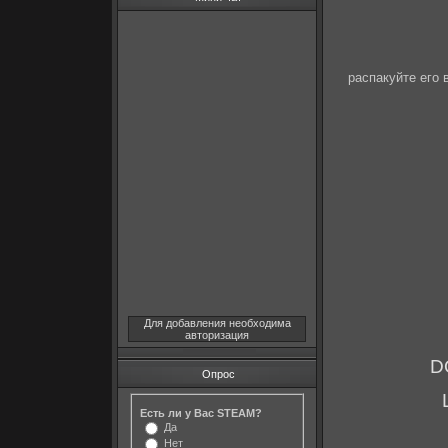
распакуйте его 
Для добавления необходима
авторизация
D
Опрос
Есть ли у Вас STEAM?
Да
Нет