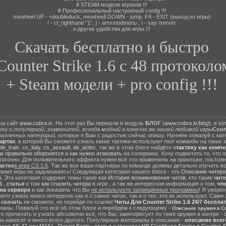
# STEAM модели игроков !!!
# Професиональный настроеный config !!!
mswheel UP - +doubleduck, mswheell DOWN - jump, F4 - EXIT (выход из игры)
/ - cl_righthand "1", ] - amxmodmenu , \ - say /server
и другие удобства для игры !!!
Скачать бесплатно и быстро
ounter Strike 1.6 с 48 протоколо
+ Steam модели + pro config !!!
на сайт
www.cobra.lv
. На этот раз Вы перешли в модуль
БЛОГ
(
www.cobra.lv/blog
), в к
еку о
популярной
,
знаменитой
,
всегда модной
и конечно же
нашей любимой игры
Count
различных
категорий
, которые я Вам с радостью сейчас опишу. Начнём пожалуй с ка
картах
, в которой Вы сможете узнать какие тактики используют
топ команды
на таких 
de_train
,
cs_italy
,
cs_assault
,
de_aztec
, так же в этом блоге найдёте и
тактику как кемп
ак правильно оборонятся
и
как нужно атаковать
на соперника. Хочу подметить то, что 
статочно. Для положительного эффекта нужно всё это
применять на практике
, постоя
актик
в игре CS 1.6
. Так же все ваши партнёры по команде должны детально изучить вс
ремя игры не задумываясь! Следующая категория нашего блога - это
Описание читеро
6
. Эта категория содержит темы такие как
История возникновения читов
, кто такие
чит
6
,
статья
о том
как спалить читера
в игре , а так же интересная информация о том,
чт
на сервере
и
как доказать
что Вы
не используете запрещённые программы
! Я уверен
те узнать много интересно как и о самих читах, так и о тех, кто их используют. Сами
ы
скачать
не сможете, но перейдя по ссылке
Читы Для Counter Strike 1.6 24/7 беспла
ланы. Пожалуй это всё об этом блоге и перейдём к следующему -
Описание оружия в Cou
 прочитать и узнать абсолютно всё, что Вас заинтересует по теме оружия в контре - с
он наносит и много всего другого. Популярные материалы в описании -
описание всег