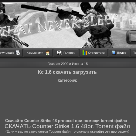
ownLoads
Комьюнити
Галереи
Статистики
Видео
Т
Главная
2009
»
Июнь
»
15
Кс 1.6 скачать загрузить
Категория:
Скачайте Counter Strike 48 protocol при помощи torrent файла
-
СКАЧАТЬ Counter Strike 1.6 48pr. Torrent файл
(Если у вас не запускается Торрент файл, то сначала
скачайте эту программу
)