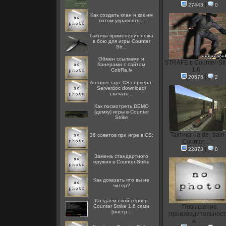
27443
|
0
Как создать клан и как им
потом управлять...
Тактика применения ножа
в бою для игры Counter
Str...
Oбмен ссылками и
STRAFE в Counter-Str
банерами с сайтом
1.6
CobRa.lv
20576
|
2
Авторестарт CS сервера!
Serverdoc download/
скачать...
Как посмотреть DEMO
(демку) игры в Counter
Strike
Тактика на de_train 
36 советов при игре в CS:
Counter ...
22873
|
0
Замена стандартного
оружия в Counter-Strike
Как доказать что вы не
читер?
Создаём свой сервер
Counter Strike 1.6 сами
Повышение
[инстр...
производительнос
и...