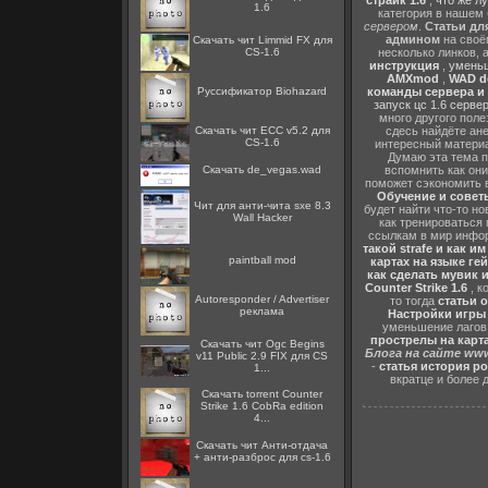
страйк 1.6
,
что же л
1.6
категория в нашем 
сервером
.
Статьи дл
админом
на своё
Скачать чит Limmid FX для
CS-1.6
несколько линков, 
инструкция
,
уменьш
AMXmod
,
WAD d
Руссификатор Biohazard
команды сервера и и
запуск цс 1.6 серве
много другого поле
Скачать чит ECC v5.2 для
сдесь найдёте ан
CS-1.6
интересный матери
Думаю эта тема п
Скачать de_vegas.wad
вспомнить как они
поможет сэкономить 
Обучение и советы
Чит для анти-чита sxe 8.3
будет найти что-то но
Wall Hacker
как тренироваться 
ссылкам в мир инфор
такой strafe и как и
paintball mod
картах на языке ге
как сделать мувик и
Counter Strike 1.6
, к
Autoresponder / Advertiser
то тогда
статьи о
реклама
Настройки игры C
уменьшение лагов,
прострелы на картах
Скачать чит Ogc Begins
Блога на сайте www
v11 Public 2.9 FIX для CS
-
статья история р
1...
вкратце и более 
Скачать torrent Counter
Strike 1.6 CobRa edition
4...
Скачать чит Анти-отдача
+ анти-разброс для cs-1.6