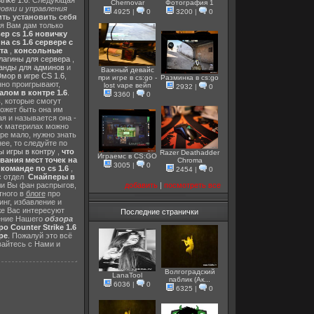
rike 1.6
. Следующая
Chernovar
Фотография 1
овки и управления
4925
|
0
3200
|
0
ть установить себя
 я Вам дам только
ер cs 1.6 новичку
а cs 1.6 сервере с
та
,
консольные
лагины для сервера
,
анды для админов
и
Важный девайс
мор в игре CS 1.6
,
при игре в cs:go -
Разминка в cs:go
нно проигрывают,
lost vape вейп
2932
|
0
алом в контре 1.6
.
3360
|
0
в
, которые смогут
ожет быть она им
я и называется она -
их материлах можно
гре мало, нужно знать
ее, то следуйте по
 игры в контру
,
что
Razer Deathadder
Играемс в CS:GO
вания мест точек на
Chroma
3005
|
0
команде по cs 1.6
,
2454
|
0
с отдел
Снайперы в
добавить
|
посмотреть все
ли Вы фан распрыгов,
тного в
блоге
про
инг, избавление и
же Вас интересуют
Последние странички
шение Нашего
обзора
о Counter Strike 1.6
ре
. Пожалуй это всё
вайтесь с Нами и
Волгоградский
LanaTool
паблик (Ак...
6036
|
0
6325
|
0