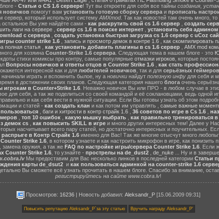
учше AK-47 или M4A1
,
Desert Eagle
,
статья о гранатах HE Flashbang Smoke в Counter-St
блоге -
Статьи о CS 1.6 сервере
! Тут вы откроете для себя все тайны
создания, устан
я новичков
помогут вам
установить готовую сборку сервера
и
прописать настрои
м сервер, который использует систему
AMXmod
. Так как новостей там очень много, то
а остальное Вы уже найдёте сами -
как раскрутить свой cs 1.6 сервер
,
создать серв
ить лаги на сервере
,
сервер cs 1.6 в поиске интернет
,
установить себя админом н
ownload с сервера
,
создать установка быстрая загрузка cs 1.6 сервер с uCoz сай
гры counter strike 1.6
,
запись и просмотр демок в контре 1.6
,
как скомпилировать п
ра полная статья
,
как установить добавить плагины в cs 1.6 сервер
,
AMX mod ком
зного для хозяина
Counter-Strike 1.6 сервера
. Следующая тема в нашем блоге - это
Ю
екдоты стихи комиксы про контру, самые популярные
отмазки игроков
, которые постоя
ал
Вопросы новичков и ответы отцов в Counter Strike 1.6
,
как стать профессион
окажется интересной как и для
любителей новичков
, так и для
серьёзных геймеро
 начинали играть и вспомнить былое, ну а
новички
найдут
полезную инфу
для себя и м
время в достижении своих планов. Следующая категория нашего
блога
очень серьёзна
 игрокам в Counter+Strike 1.6
. Неважно новичок Вы или ПРО - в любом случае в эт
вое для себя, а так же поделиться со своей командой и её соклановцами, ведь одной и
правильно и как себя вести в нужной ситуации. Если Вы готовы узнать об этом подробн
мации и статей -
как создать клан
и как потом им управлять ,
самые важные моменты
м пользоваться
,
баги и хитрости в контр страйк 1.6
,
36 советов по игре в Cs 1.6
,
наз
ймеров
,
топ 10 ошибок
,
какую мышку выбрать
,
как правильно тренироваться в 
з демок cs
,
как повысить SKILL в игре
и много других интересных тем! Далее у На
оторых насчитывает всего пару статей, но достаточно интересных и поучительных. Ес
 распрыге в Контр Страйк 1.6
именно для Вас! Так же многие отысчут много любопы
ounter Strike 1.6
, в котором узнаете и как настроить микрофон в игре, как понизить п
 замена оружия, а так же
FAQ по настройке игры/сервера Counter Strike 1.6
. Если 
 Counter Strike 1.6
, то узнайте -
прострелы на de_dust2
,
de_nuke
... Ну и в завер
.cobra.lv
Мы предоставим для Вас несколько линков в последней категории
Статьи пр
ождения карты de_dsut2
и
как пользоваться админкой на counter-strike 1.6 серве
детально Вы сможете всё узнать прочитать в нашем блоге. Спасибо за внимание, оста
регистрируйтесь на сайте www.cobra.lv
!
Просмотров:
16236
|
Новость добавил
:
Aleksandr_P
[15.06.2009 09:31]