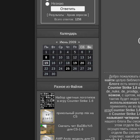
Незнаю
[
·
]
Результаты
Архив опросов
Всего ответов:
1258
Календарь
C
«
Июнь 2009
»
Пн
Вт
Ср
Чт
Пт
Сб
Вс
1
2
3
4
5
6
7
8
9
10
11
12
13
14
15
16
17
18
19
20
21
22
23
24
25
26
27
28
29
30
Добро пожаловать 
найти
целую библиот
Блоге
есть много 
Разное из Файлов
Counter Strike 1.6 
de_nuke
,
de_prodigy
,
ножом
, с щитом,
к
Набор цветных логотипов
тактик будет недо
в игру Counter Strike 1.6
использования т
применять их во в
игре
Counter Strike 1.
прикольный pump mix на
в
Counter Strike 1.
CS
называют читером 
нашего блога Вы сможе
этом отделе В
Скачать чит BaDBoYv5
осуществить свои п
для CS-1.6
отделе Вы сможете
стреляет, какой ур
AWP Arctic модель для CS