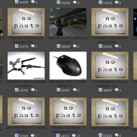
34456
|
0
18290
|
3
13219
|
0
ike
Тактика Обороны в
Тактика на de_prodigy в
Базовая стрелковая
Cyb
Counter Stri...
Counte...
подготовка.
15270
|
1
18905
|
0
20434
|
0
в
Описание всего оружия
Мышка в игре Counter
Как обнулить Топ на
Кон
в Counte...
Strike! К...
сервере Co...
14331
|
0
20307
|
0
36987
|
1
Делаем Лого в Counter
Oбмен ссылками и
Настройка микрофона
ти
Des
Strike (...
банерами с са...
15121
|
0
11265
|
1
29711
|
12