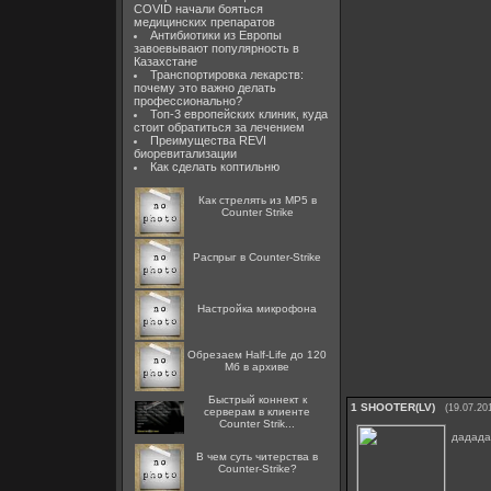
COVID начали бояться
медицинских препаратов
Антибиотики из Европы
завоевывают популярность в
Казахстане
Транспортировка лекарств:
почему это важно делать
профессионально?
Топ-3 европейских клиник, куда
стоит обратиться за лечением
Преимущества REVI
биоревитализации
Как сделать коптильню
Как стрелять из MP5 в
Counter Strike
Распрыг в Counter-Strike
Настройка микрофона
Обрезаем Half-Life до 120
Мб в архиве
Быстрый коннект к
1
SHOOTER(LV)
(19.07.20
серверам в клиенте
Counter Strik...
дадада
В чем суть читерства в
Counter-Strike?