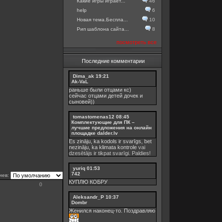
Какие игры играет...
46
help
6
Новая тема.Беспла...
10
Рип шаблона сайта...
8
посмотреть все
Последние комментарии
Dima_ak
19:21
Ak-VaL
раньше были отцами кс)
сейчас отцами детей дочек и
сыновей))
tomastomenas12
08:45
Комплектующие для ПК –
лучшие предложения на онлайн
площадке dalder.lv
Es zināju, ka kodols ir svarīgs, bet
nezināju, ka
klimata kontrole
vai
dzesētājs ir tikpat svarīgi. Paldies!
yuriq
01:53
742
иев:
КУПЛЮ КОБРУ
0
Aleksandr_P
10:37
Dombr
Женился наконец-то. Поздравляю