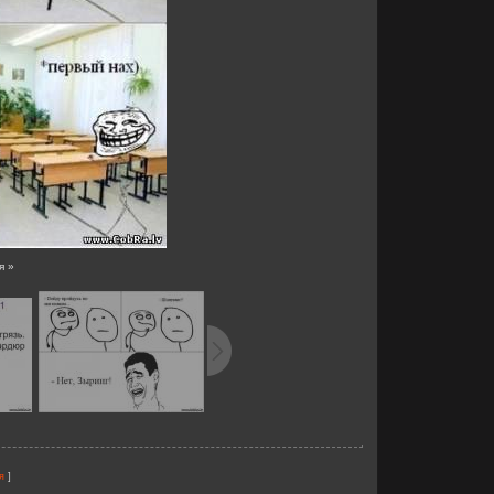
я »
]
я