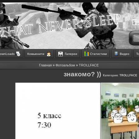
ownLoads
Комьюнити
Галереи
Статистики
Видео
Т
Главная
»
Фотоальбом
»
TROLLFACE
знакомо? ))
Категория:
TROLLFACE