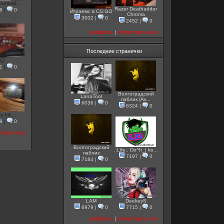
otball...
Razer Deathadder
6
|
0
Играемс в CS:GO
Chroma
3002
|
0
2452
|
0
добавить
|
посмотреть все
Последние странички
sQ
1
|
0
Волгоградский
LanaTool
паблик (Ак...
6036
|
0
6324
|
0
 Inf...
9
|
0
треть все
Волгоградский
.:Life:. Do^It_| ko...
паблик
7197
|
0
7184
|
0
LAM
DeekeyS
6979
|
0
7715
|
0
добавить
|
посмотреть все