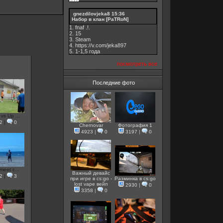
gnezdilovjeka8
15:36
Набор в клан [PaTRoN]
1. fnaf .!.
2. 15
3. Steam
4. https://v.com/jeka897
5. 1-1,5 годa
посмотреть все
Последние фото
vs Up ...
2
|
0
Chernovar
Фотография 1
4923
|
0
3197
|
0
meet c...
Важный девайс
2
|
3
при игре в cs:go -
Разминка в cs:go
lost vape вейп
2930
|
0
3358
|
0