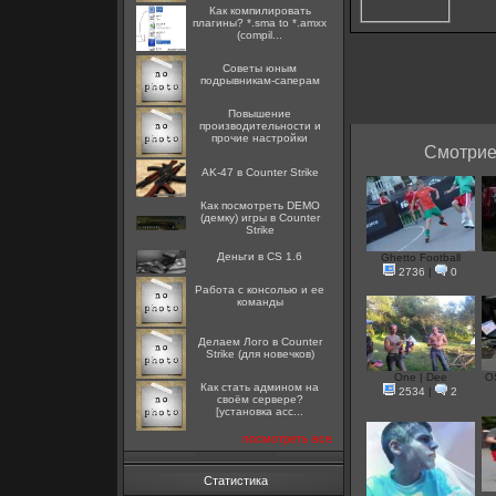
Как компилировать
плагины? *.sma to *.amxx
(compil...
Советы юным
подрывникам-саперам
Повышение
производительности и
прочие настройки
Смотрие
AK-47 в Counter Strike
Как посмотреть DEMO
(демку) игры в Counter
Strike
Деньги в CS 1.6
Ghetto Football
2736
|
0
Работа с консолью и ее
команды
Делаем Лого в Counter
Strike (для новечков)
One | Dee
OS
Как стать админом на
2534
|
2
своём сервере?
[установка acc...
посмотреть все
Статистика