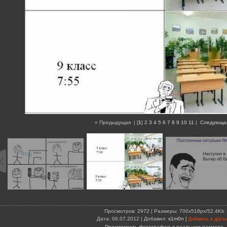
« Предыдущая
| [
1
]
2
3
4
5
6
7
8
9
10
11
|
Следующа
Просмотров
: 2972 |
Размеры
: 700x518px/52.4Kb
Дата
: 06.07.2012 |
Добавил
:
s1m0n
[
Добавить в друзь
Просмотреть фотографию в реальном размере