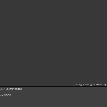
Порядок вывода комментар
[
Материал
]
12 17:16)
да :DDDD