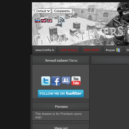
www.CobRa.lv
LIVE Stream
SMS SHOP
Форум
D
Личный кабинет Гость
Реклама
This feature is for Premium users
only!
Мини чат