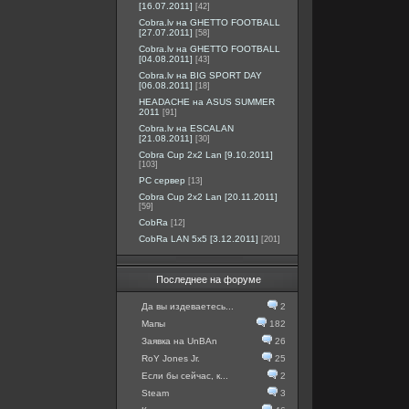
[16.07.2011]
[42]
Cobra.lv на GHETTO FOOTBALL
[27.07.2011]
[58]
Cobra.lv на GHETTO FOOTBALL
[04.08.2011]
[43]
Cobra.lv на BIG SPORT DAY
[06.08.2011]
[18]
HEADACHE на ASUS SUMMER
2011
[91]
Cobra.lv на ESCALAN
[21.08.2011]
[30]
Cobra Cup 2x2 Lan [9.10.2011]
[103]
PC сервер
[13]
Cobra Cup 2x2 Lan [20.11.2011]
[59]
CobRa
[12]
CobRa LAN 5x5 [3.12.2011]
[201]
Последнее на форуме
Да вы издеваетесь...
2
Мапы
182
Заявка на UnBAn
26
RoY Jones Jr.
25
Если бы сейчас, к...
2
Steam
3