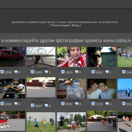
Добавлять комментарии могут только зарегистрированные пользователи.
[
Регистрация
|
Вход
]
 и комментируйте другие фотографии проекта www.cobra.lv
Ghetto Car 3
подрубай
Podrubaj Ghetto...
PG # ChEhAnTe
Cobra.lv 
2636
|
0
3263
|
1
1910
|
0
3612
|
1
246
GHETTO
I PRESS cyber...
3D[Rus.Pro]*aCm...
rancunier или d...
football 
FOOTBALL...
1666
|
0
3500
|
9
7279
|
5
526
4915
|
0