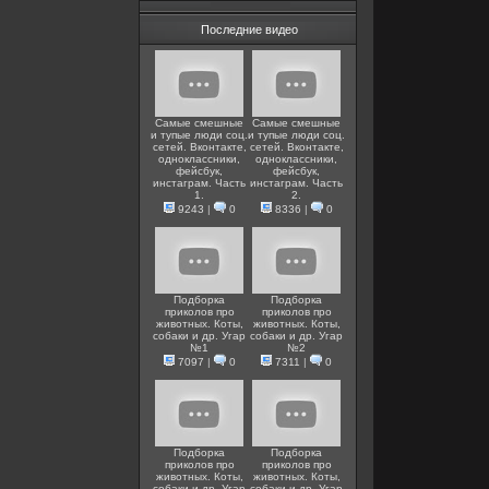
Последние видео
Самые смешные
Самые смешные
и тупые люди соц.
и тупые люди соц.
сетей. Вконтакте,
сетей. Вконтакте,
одноклассники,
одноклассники,
фейсбук,
фейсбук,
инстаграм. Часть
инстаграм. Часть
1.
2.
9243
|
0
8336
|
0
Подборка
Подборка
приколов про
приколов про
животных. Коты,
животных. Коты,
собаки и др. Угар
собаки и др. Угар
№1
№2
7097
|
0
7311
|
0
Подборка
Подборка
приколов про
приколов про
животных. Коты,
животных. Коты,
собаки и др. Угар
собаки и др. Угар