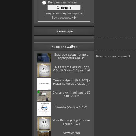
Выбранный Белый
[
·
]
Результаты
Архив опросов
Всего ответов:
444
Календарь
Разное из Файлов
Быстрое соединение с
Всего комментариев
:
1
серверами CobRa
Чит Steam Hack v11 для
CS-1.6 Steam/48 protocol
Скачать dproto [0.9.187] -
HLDS serverside crack (...
Скачать чит morihaeq b15
для CS-1.6
Ventrilo (Version 3.0.8)
Host Error repair (client not
present .... )
Slow Motion