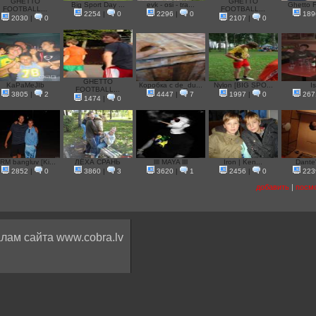
GHETTO
GHETTO
Big Sport Day ...
evk - osi - tra...
Ghetto Fo
FOOTBALL...
FOOTBALL...
2254
|
0
2296
|
0
189
2030
|
0
2107
|
0
GHETTO
KaPaMeJIb
Коробка с de_du...
Nylon [BIG SPO...
I
FOOTBALL...
3805
|
2
4447
|
7
1997
|
0
267
1474
|
0
RM bangluv [Ki...
ЛЁХА СРАНЬ
llll MAYA llll
Iron | Ken...
Dante's
2852
|
0
3860
|
3
3620
|
1
2456
|
0
223
добавить
|
посмо
лам сайта www.cobra.lv