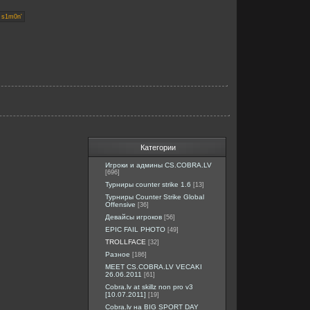
Категории
Игроки и админы CS.COBRA.LV
[696]
Турниры counter strike 1.6
[13]
Турниры Counter Strike Global
Offensive
[36]
Девайсы игроков
[56]
EPIC FAIL PHOTO
[49]
TROLLFACE
[32]
Разное
[186]
MEET CS.COBRA.LV VECAKI
26.06.2011
[61]
Cobra.lv at skillz non pro v3
[10.07.2011]
[19]
Cobra.lv на BIG SPORT DAY