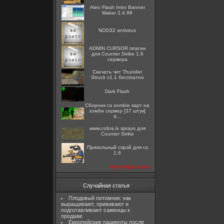
Aleo Flash Intro Banner
Maker 2.4.99
NOD32 antivirus
ADMIN CURSOR плагин
для Counter Strike 1.6
сервера
Скачать чит Thunder
Struck v1.1 бесплатно
Dark Flash
Сборник cs zombie карт на
зомби сервер [37 штук]
d...
www.cobra.lv sprays для
Counter Strike
Прикольный спрэй для cs
1.6
посмотреть все
Случайная статья
Плодовый питомник: как
выращивают, прививают и
подготавливают саженцы к
продаже
Европейские пациенты после