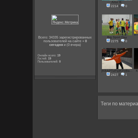
Artur B.
2214
|
0
Всего: 34335 зарегистрированных
Big Sport Day
пользователей на сайте +
0
2275
|
0
сегодня
и (0 вчера)
Онлайн всего:
19
Гостей:
19
Пользователей:
0
[KBAPTuPa]KPoBa...
K
2427
|
1
Теги по материа