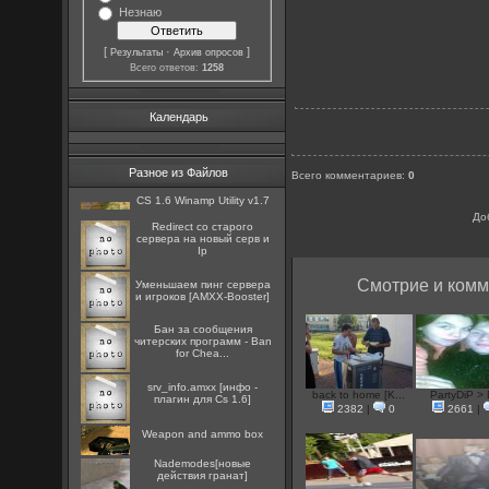
Незнаю
[
·
]
Результаты
Архив опросов
Всего ответов:
1258
Календарь
Разное из Файлов
Всего комментариев
:
0
CS 1.6 Winamp Utility v1.7
До
Redirect со старого
сервера на новый серв и
Ip
Смотрие и комм
Уменьшаем пинг сервера
и игроков [AMXX-Booster]
Бан за сообщения
читерских программ - Ban
for Chea...
srv_info.amxx [инфо -
back to home [K...
PartyDiP >
плагин для Cs 1.6]
2382
|
0
2661
|
Weapon and ammo box
Nademodes[новые
действия гранат]