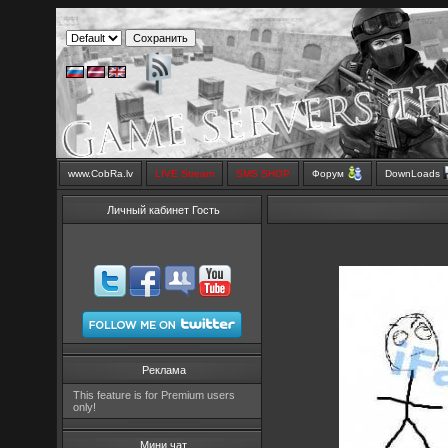
www.CobRa.lv
LIVE Stream
SMS SHOP
Форум
DownLoads
Личный кабинет Гость
Реклама
This feature is for Premium users
only!
Мини чат