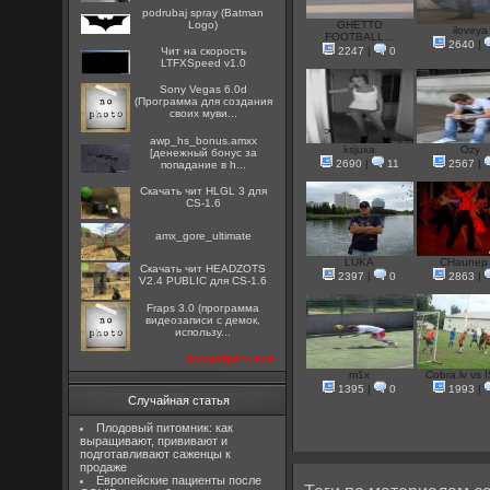
podrubaj spray (Batman
Logo)
GHETTO
iloveya
FOOTBALL...
2640
|
Чит на скорость
2247
|
0
LTFXSpeed v1.0
Sony Vegas 6.0d
(Программа для создания
своих муви...
awp_hs_bonus.amxx
ksjuxa
Ozy
[денежный бонус за
2690
|
11
2567
|
попадание в h...
Скачать чит HLGL 3 для
CS-1.6
amx_gore_ultimate
LUKA
СНаunep 
Скачать чит HEADZOTS
2397
|
0
2863
|
V2.4 PUBLIC для CS-1.6
Fraps 3.0 (программа
видеозаписи с демок,
использу...
посмотреть все
m1x
Cobra.lv vs I
1395
|
0
1993
|
Случайная статья
Плодовый питомник: как
выращивают, прививают и
подготавливают саженцы к
продаже
Европейские пациенты после