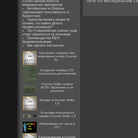
Теги по материалам са
COVID начали бояться
медицинских препаратов
Антибиотики из Европы
завоевывают популярность в
Казахстане
Транспортировка лекарств:
почему это важно делать
профессионально?
Топ-3 европейских клиник, куда
стоит обратиться за лечением
Преимущества REVI
биоревитализации
Как сделать коптильню
Как можно говорить без
микрофона в игре Counter
St...
Создание сервера CS,
специально для новичков
Counter Strike сервер
HLDS: Проблемы и их
решение
Конфиг в Counter Strike
1.6
Установка плагинов на
сервер Counter Strike 1.6
Избавляемся от лагов в
CS !
Радиокоманды в Counter