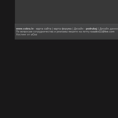
www.cobra.lv
-
карта сайта
|
карта форума
| Дизайн -
podrubaj
| Дизайн данно
По вопросам сотрудничества и рекламы пишите на почту
rusalex11@live.com
Хостинг от
uCoz