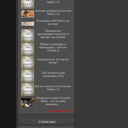
Strike 1.6
Тактика кемпера в Counter
Strike 1.6
Установка AMX Bans на
хостинг
Повышение
производительности и
прочие настройки
Oбмен ссылками и
банерами с сайтом
CobRa.lv
Как доказать что вы не
читер?
100 отмазок для
играющих в CS
Баги и хитрости в Counter
Strike 1.6
Общение в игре Counter
Strike - это основа
командн...
посмотреть все
Статистика