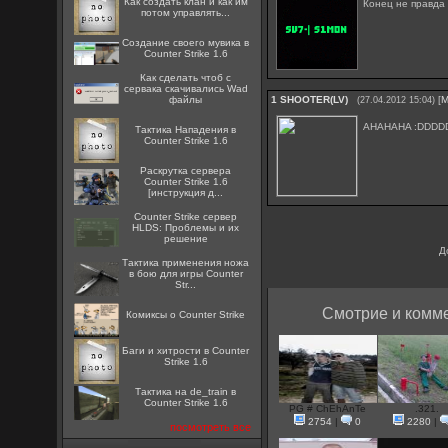
Как создать клан и как им
Конец не правда
потом управлять...
Создание своего мувика в
Counter Strike 1.6
Как сделать чтоб с
сервака скачивались Wad
файлы
1
SHOOTER(LV)
[
М
(27.04.2012 15:04)
AHAHAHA :DDDDD
Тактика Нападения в
Counter Strike 1.6
Раскрутка сервера
Counter Strike 1.6
[инструкция д...
Counter Strike сервер
HLDS: Проблемы и их
решение
Д
Тактика применения ножа
в бою для игры Counter
Str...
Смотрие и комме
Комиксы о Counter Strike
Баги и хитрости в Counter
Strike 1.6
Тактика на de_train в
Counter Strike 1.6
PG # ChEhAnTe
.321.
2754
|
0
2280
|
посмотреть все