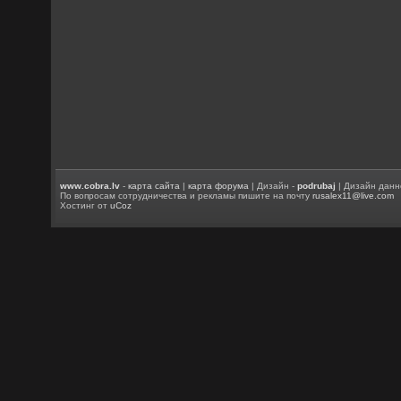
www.cobra.lv
-
карта сайта
|
карта форума
| Дизайн -
podrubaj
| Дизайн данн
По вопросам сотрудничества и рекламы пишите на почту
rusalex11@live.com
Хостинг от
uCoz