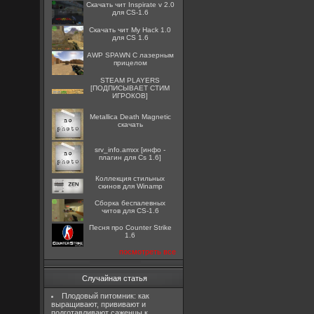
Скачать чит Inspirate v 2.0
для CS-1.6
Скачать чит My Hack 1.0
для CS 1.6
AWP SPAWN С лазерным
прицелом
STEAM PLAYERS
[ПОДПИСЫВАЕТ СТИМ
ИГРОКОВ]
Metallica Death Magnetic
скачать
srv_info.amxx [инфо -
плагин для Cs 1.6]
Коллекция стильных
скинов для Winamp
Сборка беспалевных
читов для CS-1.6
Песня про Counter Strike
1.6
посмотреть все
Случайная статья
Плодовый питомник: как
выращивают, прививают и
подготавливают саженцы к