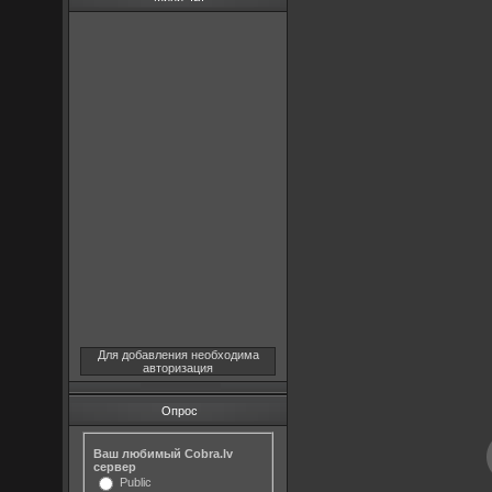
Для добавления необходима
авторизация
Опрос
Ваш любимый Cobra.lv
сервер
Public