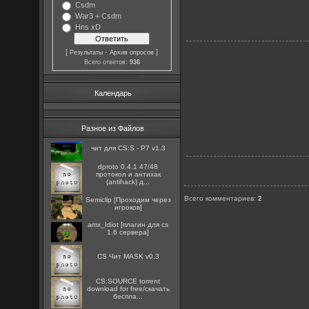
Csdm
War3 + Csdm
Hns xD
[
·
]
Результаты
Архив опросов
Всего ответов:
936
Календарь
Разное из Файлов
чит для CS:S - P7 v1.3
dproto 0.4.1 47/48
протокол и антихак
(antihack) д...
Всего комментариев
:
2
Semiclip [Проходим через
игроков]
amx_Idiot [плагин для cs
1.6 сервера]
CS Чит MASK v0.3
CS:SOURCE torrent
download for free/скачать
беспла...