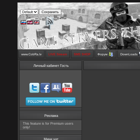
www.CobRa.lv
LIVE Stream
SMS SHOP
Форум
DownLoads
Личный кабинет Гость
Реклама
This feature is for Premium users
only!
Мини чат