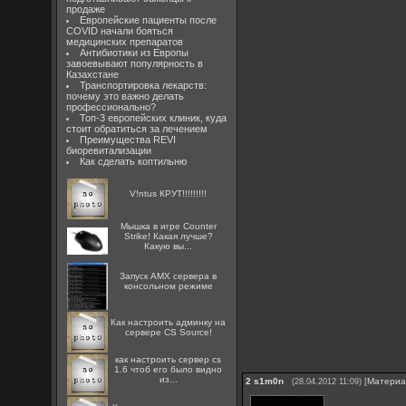
продаже
Европейские пациенты после
COVID начали бояться
медицинских препаратов
Антибиотики из Европы
завоевывают популярность в
Казахстане
Транспортировка лекарств:
почему это важно делать
профессионально?
Топ-3 европейских клиник, куда
стоит обратиться за лечением
Преимущества REVI
биоревитализации
Как сделать коптильню
V!ntus КРУТ!!!!!!!!!
Мышка в игре Counter
Strike! Какая лучше?
Какую вы...
Запуск AMX сервера в
консольном режиме
Как настроить админку на
сервере CS Source!
как настроить сервер cs
1.6 чтоб его было видно
из...
2
s1m0n
[
Матери
(28.04.2012 11:09)