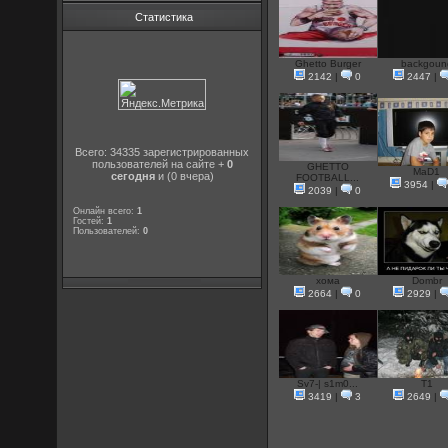
Статистика
Ghetto Burger
backgoun
2142
|
0
2447
|
Всего: 34335 зарегистрированных
пользователей на сайте +
0
GHETTO
MaD1
сегодня
и (0 вчера)
FOOTBALL...
3954
|
2039
|
0
Онлайн всего:
1
Гостей:
1
Пользователей:
0
хома
Dombr
2664
|
0
2929
|
Sv7-| s1m0...
T1
3419
|
3
2649
|