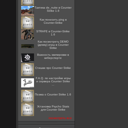
Тактика de_nuke в Counter
Strike 1.6
Как понизить ping в
Counter-Strike
STRAFE в Counter-Strike
1.6
Как посмотреть DEMO
(демку) игры в Counter
Strike
Важность экипировки в
киберспорте
Стишки про Counter Strike
F.A.Q. по настройке игры
и сервера Counter Strike
...
Поэма о Counter Strike 1.6
Установка Psycho Stats
для Counter Strike
посмотреть все