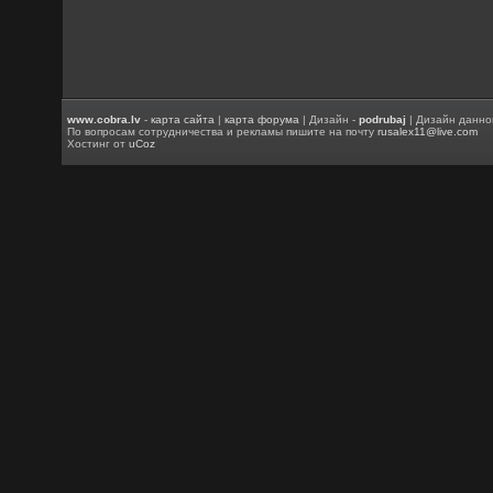
www.cobra.lv
-
карта сайта
|
карта форума
| Дизайн -
podrubaj
| Дизайн данно
По вопросам сотрудничества и рекламы пишите на почту
rusalex11@live.com
Хостинг от
uCoz