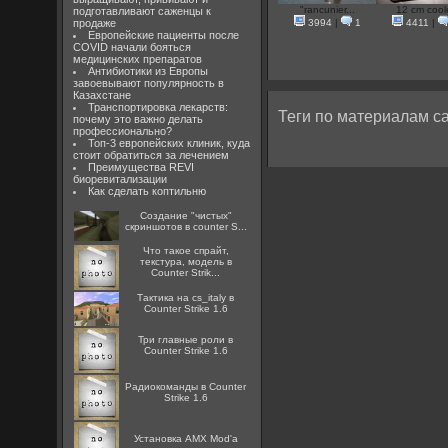
"rancunier...
12 cm cool
подготавливают саженцы к
продаже
3994
|
1
4411
|
Европейские пациенты после
COVID начали бояться
медицинских препаратов
Антибиотики из Европы
завоевывают популярность в
Казахстане
Транспортировка лекарств:
Теги по материалам са
почему это важно делать
профессионально?
Топ-3 европейских клиник, куда
стоит обратиться за лечением
Преимущества REVI
биоревитализации
Как сделать коптильню
Создание "чистых"
скриншотов в counter S...
Что такое спрайт,
текстура, модель в
Counter Strik...
Тактика на cs_italy в
Counter Strike 1.6
Три главные роли в
Counter Strike 1.6
Радиокоманды в Counter
Strike 1.6
Установка AMX Mod'a