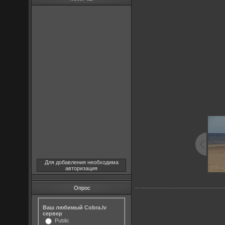
Для добавления необходима
авторизация
Опрос
Ваш любимый Cobra.lv
сервер
Public