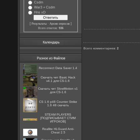
Csdm
War3 + Csdm
Hns xD
[
·
]
Результаты
Архив опросов
Всего ответов:
936
Календарь
Всего комментариев
:
2
Разное из Файлов
Reconnect Data Saver 1.4
Скачать чит Basic Hack
v4.1 для CS-1.6
Скачать чит SlowMotion v1
для CS-1.6
CS 1.6 p48 Counter Strike
1.6 48 скачать
STEAM PLAYERS
[ПОДПИСЫВАЕТ СТИМ
ИГРОКОВ]
Reallite HLGuard Anti-
Cheat 2.5