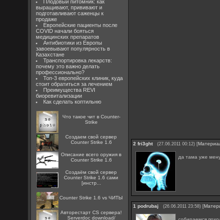
Плодовый питомник: как
выращивают, прививают и
подготавливают саженцы к
продаже
Европейские пациенты после
COVID начали бояться
медицинских препаратов
Антибиотики из Европы
завоевывают популярность в
Казахстане
Транспортировка лекарств:
почему это важно делать
профессионально?
Топ-3 европейских клиник, куда
стоит обратиться за лечением
Преимущества REVI
биоревитализации
Как сделать коптильню
Что такое чит в Counter-
Strike
Создаем свой сервер
Counter Strike 1.6
2
fri3ght
[
Материа
(27.06.2011 00:12)
Описание всего оружия в
да тама уже мену
Counter Strike 1.6
Создаём свой сервер
Counter Strike 1.6 сами
[инстр...
Counter Strike 1.6 vs ЧИТЫ
1
podrubaj
[
Матер
(26.06.2011 23:58)
Авторестарт CS сервера!
Serverdoc download/
собираемся похо