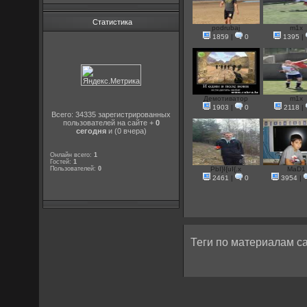
Статистика
podrubaj
m1x
1859
|
0
1395
|
Демотиватор
m1x
1903
|
0
2118
|
Всего: 34335 зарегистрированных
пользователей на сайте +
0
сегодня
и (0 вчера)
Онлайн всего:
1
Гостей:
1
Пользователей:
0
PbI}I{uI{.x
MaD1
2461
|
0
3954
|
Теги по материалам са