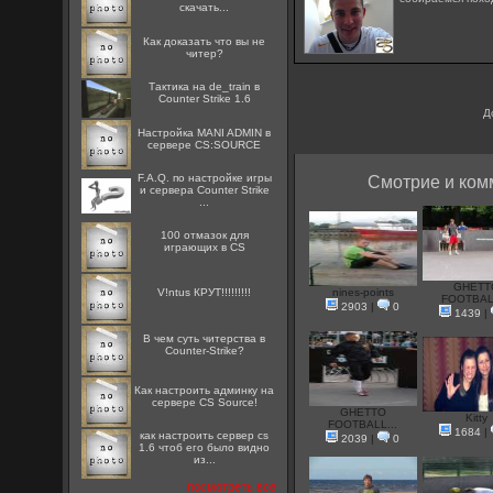
скачать...
Как доказать что вы не
читер?
Тактика на de_train в
Counter Strike 1.6
Д
Настройка MANI ADMIN в
сервере CS:SOURCE
F.A.Q. по настройке игры
Смотрие и ком
и сервера Counter Strike
...
100 отмазок для
играющих в CS
GHETT
V!ntus КРУТ!!!!!!!!!
nines-points
FOOTBALL
2903
|
0
1439
|
В чем суть читерства в
Counter-Strike?
Как настроить админку на
сервере CS Source!
GHETTO
Kitty
FOOTBALL...
1684
|
как настроить сервер cs
2039
|
0
1.6 чтоб его было видно
из...
посмотреть все