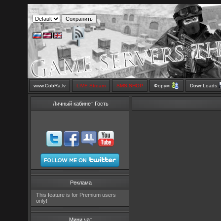
www.CobRa.lv
LIVE Stream
SMS SHOP
Форум
DownLoads
Личный кабинет Гость
Реклама
This feature is for Premium users
only!
Мини чат