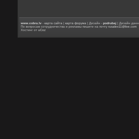
www.cobra.lv
-
карта сайта
|
карта форума
| Дизайн -
podrubaj
| Дизайн данн
По вопросам сотрудничества и рекламы пишите на почту
rusalex11@live.com
Хостинг от
uCoz