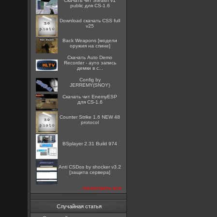
Скачать чит Stealth v1
public для CS-1.6
Download скачать CSS full
v25
Back Weapons [модели
оружия на спине]
Скачать Auto Demo
Recorder - ауто запись
демки в c...
Config by
JERREMY(SNOY)
Скачать чит EnemyESP
для CS-1.6
Counter Strike 1.6 NEW 48
protocol
BSplayer 2.31 Build 974
Anti CSDos by shocker v3.2
[защита сервера]
посмотреть все
Случайная статья