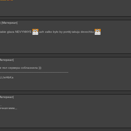
[
Материал
]
)
. takie glaza NEVYNNYE
azh zalko bylo by portitj takuju devochku
Материал
]
е пол сервера соблазнила )))
_______________________________________
LLIeHbKa
Материал
]
..
ичная ммм,,,