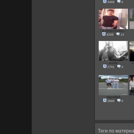
3466
|
4
I.A.Vedeshonkov...
4266
|
14
Anti4it
L
2701
|
0
NightWolf
2866
|
0
Теги по материа