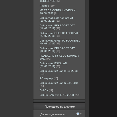
TROLLFACE
[32]
Разное
[186]
MEET CS.COBRA.LV VECAKI
26.06.2011
[61]
Cobra.lv at skillz non pro v3
[10.07.2011]
[19]
Cobra.lv на BIG SPORT DAY
[16.07.2011]
[42]
Cobra.lv на GHETTO FOOTBALL
[27.07.2011]
[58]
Cobra.lv на GHETTO FOOTBALL
[04.08.2011]
[43]
Cobra.lv на BIG SPORT DAY
[06.08.2011]
[18]
HEADACHE на ASUS SUMMER
2011
[91]
Cobra.lv на ESCALAN
[21.08.2011]
[30]
Cobra Cup 2x2 Lan [9.10.2011]
[103]
PC сервер
[13]
Cobra Cup 2x2 Lan [20.11.2011]
[59]
CobRa
[12]
CobRa LAN 5x5 [3.12.2011]
[201]
Последнее на форуме
Да вы издеваетесь...
2