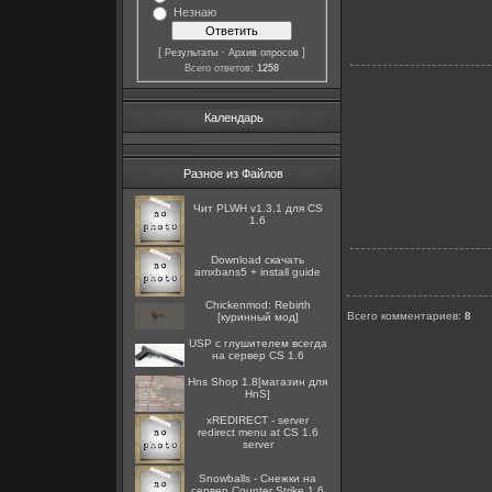
Незнаю
[
·
]
Результаты
Архив опросов
Всего ответов:
1258
Календарь
Разное из Файлов
Чит PLWH v1.3.1 для CS
1.6
Download скачать
amxbans5 + install guide
Chickenmod: Rebirth
Всего комментариев
:
8
[куринный мод]
USP с глушителем всегда
на сервер CS 1.6
Hns Shop 1.8[магазин для
HnS]
xREDIRECT - server
redirect menu at CS 1.6
server
Snowballs - Снежки на
сервер Counter Strike 1.6