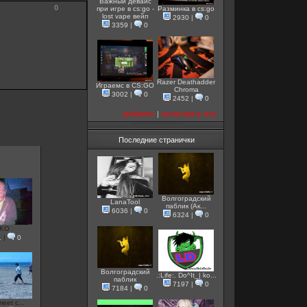
Важный девайс
0
при игре в cs:go -
Разминка в cs:go
lost vape вейп
2930
|
0
3359
|
0
Razer Deathadder
Играемс в CS:GO
Chroma
3002
|
0
2452
|
0
добавить
|
посмотреть все
Последние странички
Волгоградский
LanaTool
паблик (Ак...
6036
|
0
6324
|
0
MKO
1
|
0
Волгоградский
.:Life:. Do^It_| ko...
паблик
7197
|
0
7184
|
0
meet c...