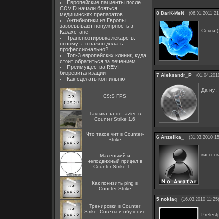
Европейские пациенты после
COVID начали бояться
8
DarK-MeN
(06.01.2011 21
медицинских препаратов
Антибиотики из Европы
завоевывают популярность в
Секси )
Казахстане
Транспортировка лекарств:
почему это важно делать
профессионально?
Топ-3 европейских клиник, куда
стоит обратиться за лечением
Преимущества REVI
биоревитализации
7
Aleksandr_P
(01.04.201
Как сделать коптильню
Да ну ,
CS:S FPS
Тактика на de_aztec в
Counter Strike 1.6
Что такое чит в Counter-
6
Anzelika_
(31.03.2010 15
Strike
кисссс
Маленький и
неподвижный прицел в
Counter Strike 1....
Как понизить ping в
Counter-Strike
5
nokiaq
(16.03.2010 11:25)
Тренировки в Counter
Strike. Советы и обучение
Prelest