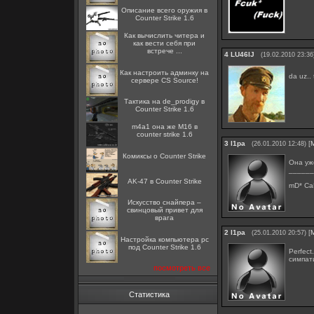
Описание всего оружия в
Counter Strike 1.6
Как вычислить читера и
как вести себя при
встрече ...
4
LU46IJ
(19.02.2010 23:36
Как настроить админку на
da uz.
сервере CS Source!
Тактика на de_prodigy в
Counter Strike 1.6
m4a1 она же M16 в
counter strike 1.6
3
l1pa
[
(26.01.2010 12:48)
Комиксы о Counter Strike
Она уж
______
AK-47 в Counter Strike
mD* Ca
Искусство снайпера –
свинцовый привет для
врага
2
l1pa
[
(25.01.2010 20:57)
Настройка компьютера pc
под Counter Strike 1.6
Perfect.
симпат
посмотреть все
Статистика