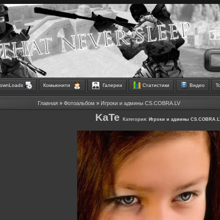
ownLoads
Комьюнити
Галереи
Статистики
Видео
Т
Главная
»
Фотоальбом
»
Игроки и админы CS.COBRA.LV
KaTe
Категория:
Игроки и админы CS.COBRA.L