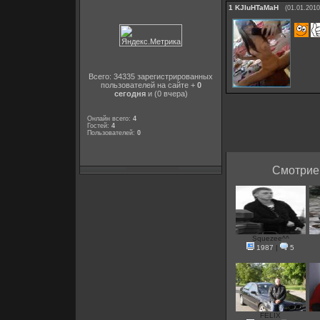
1
KJIuHTaMaH
(01.01.2010
Всего: 34335 зарегистрированных
пользователей на сайте +
0
сегодня
и (0 вчера)
Онлайн всего:
4
Гостей:
4
Пользователей:
0
Смотрие 
Squezee^^
1987
|
5
FELIX