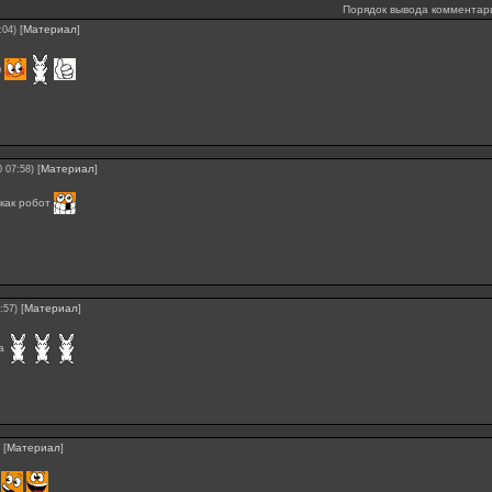
Порядок вывода комментар
[
Материал
]
:04)
)
[
Материал
]
0 07:58)
 как робот
[
Материал
]
:57)
ка
[
Материал
]
j