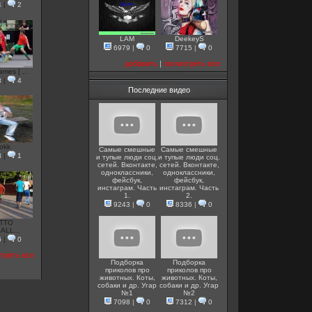
4
|
2
LAM
DeekeyS
6979
|
0
7715
|
0
добавить
|
посмотреть все
mes [ ...
3
|
4
Последние видео
okk
Самые смешные
Самые смешные
3
|
1
и тупые люди соц.
и тупые люди соц.
сетей. Вконтакте,
сетей. Вконтакте,
одноклассники,
одноклассники,
фейсбук,
фейсбук,
инстаграм. Часть
инстаграм. Часть
1.
2.
9243
|
0
8336
|
0
TTO
ALL...
6
|
0
треть все
Подборка
Подборка
приколов про
приколов про
животных. Коты,
животных. Коты,
собаки и др. Угар
собаки и др. Угар
№1
№2
7098
|
0
7312
|
0