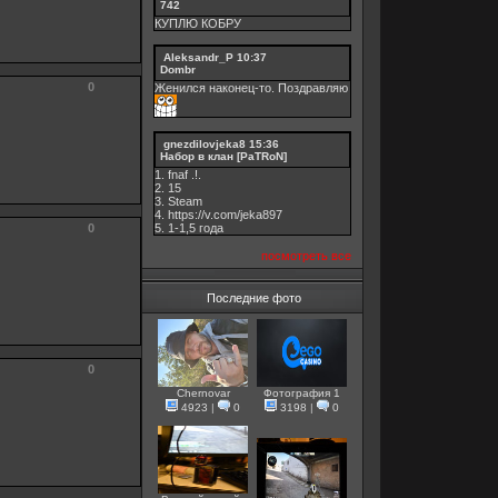
742
КУПЛЮ КОБРУ
Aleksandr_P
10:37
Dombr
0
Женился наконец-то. Поздравляю
gnezdilovjeka8
15:36
Набор в клан [PaTRoN]
1. fnaf .!.
2. 15
3. Steam
4. https://v.com/jeka897
0
5. 1-1,5 годa
посмотреть все
Последние фото
0
Chernovar
Фотография 1
4923
|
0
3198
|
0