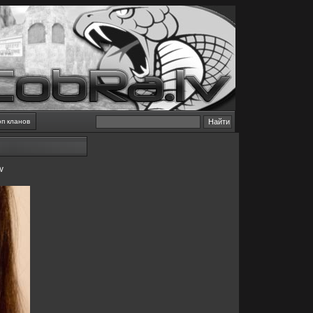
оп кланов
V