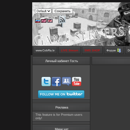
www.CobRa.lv
LIVE Stream
SMS SHOP
Форум
D
Личный кабинет Гость
Реклама
This feature is for Premium users
only!
Мини чат