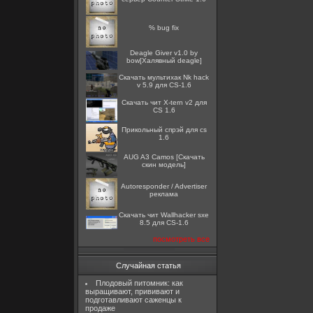
% bug fix
Deagle Giver v1.0 by
bow[Халявный deagle]
Скачать мультихак Nk hack
v 5.9 для CS-1.6
Скачать чит X-tern v2 для
CS 1.6
Прикольный спрэй для cs
1.6
AUG A3 Camos [Скачать
скин модель]
Autoresponder / Advertiser
реклама
Скачать чит Wallhacker sxe
8.5 для CS-1.6
посмотреть все
Случайная статья
Плодовый питомник: как
выращивают, прививают и
подготавливают саженцы к
продаже