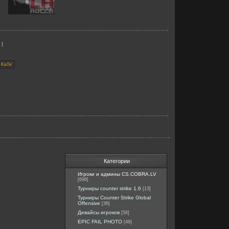
b
]
Категории
Игроки и админы CS.COBRA.LV
[696]
Турниры counter strike 1.6
[13]
Турниры Counter Strike Global
Offensive
[36]
Девайсы игроков
[56]
EPIC FAIL PHOTO
[49]