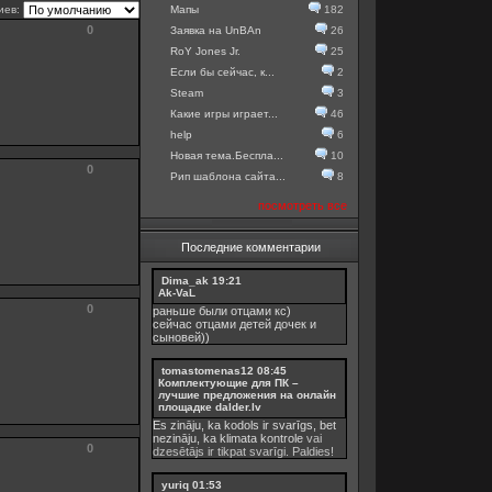
иев:
Мапы
182
0
Заявка на UnBAn
26
RoY Jones Jr.
25
Если бы сейчас, к...
2
Steam
3
Какие игры играет...
46
help
6
Новая тема.Беспла...
10
0
Рип шаблона сайта...
8
посмотреть все
Последние комментарии
Dima_ak
19:21
Ak-VaL
0
раньше были отцами кс)
сейчас отцами детей дочек и
сыновей))
tomastomenas12
08:45
Комплектующие для ПК –
лучшие предложения на онлайн
площадке dalder.lv
Es zināju, ka kodols ir svarīgs, bet
nezināju, ka
klimata kontrole
vai
0
dzesētājs ir tikpat svarīgi. Paldies!
yuriq
01:53