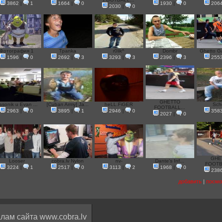
3862
|
1
1664
|
0
1930
|
0
206
2030
|
0
Фотография 1
Tpanka
r0lik^
Dombr
Ghetto Ga
1596
|
0
2692
|
3
3293
|
3
2396
|
3
255
GHETTO
asonik u Evan ...
[Cuban Army] Ja...
heLL.FiGER
Sch
FOOTBALL...
2963
|
0
3895
|
1
2946
|
0
358
2027
|
0
GHE
Looser
cobra.lv Nylon
nv-
Dante's Inf...
FOOTB
3224
|
1
2517
|
0
3113
|
2
1968
|
0
238
добавить
|
посмо
лам сайта www.cobra.lv