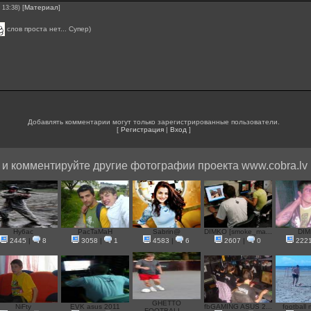
[
Материал
]
 13:38)
слов проста нет... Супер)
Добавлять комментарии могут только зарегистрированные пользователи.
[
Регистрация
|
Вход
]
и комментируйте другие фотографии проекта www.cobra.lv
Hy6ac
PacTaMaH
Sabrin@
DIMKO [smoke_ma...
DI
2445
|
8
3058
|
1
4583
|
6
2607
|
0
222
GHETTO
NiFty
EVK asus 2011
fbGAMING ASUS 2...
football 
FOOTBALL...