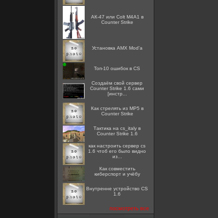
АК-47 или Colt M4A1 в
Counter Strike
Установка AMX Mod'a
Топ-10 ошибок в CS
Создаём свой сервер
Counter Strike 1.6 сами
[инстр...
Как стрелять из MP5 в
Counter Strike
Тактика на cs_italy в
Counter Strike 1.6
как настроить сервер cs
1.6 чтоб его было видно
из...
Как совместить
киберспорт и учёбу
Внутренне устройство CS
1.6
посмотреть все