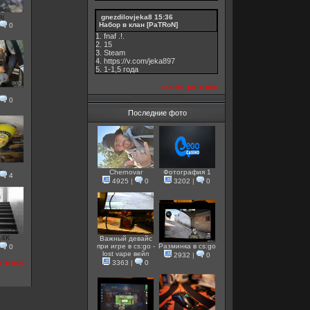
aj
gnezdilovjeka8
15:36
Набор в клан [PaTRoN]
0
1. fnaf .!.
2. 15
3. Steam
4. https://v.com/jeka897
5. 1-1,5 годa
посмотреть все
0
Последние фото
_
Chernovar
Фотография 1
4
4925
|
0
3202
|
0
14K
Важный девайс
при игре в cs:go -
Разминка в cs:go
0
lost vape вейп
2932
|
0
еть все
3363
|
0