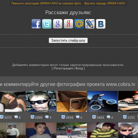
Расскажи друзьям:
Добавлять комментарии могут только зарегистрированные пользователи.
[
Регистрация
|
Вход
]
и комментируйте другие фотографии проекта www.cobra.lv
Jul4eta
[Hasy/Pr0]<s...
case
Dombr
w3ret*
3272
|
6
2996
|
5
2659
|
0
3463
|
4
2151
|