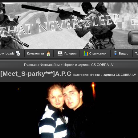
ownLoads
Комьюнити
Галереи
Статистики
Видео
Т
Главная
»
Фотоальбом
»
Игроки и админы CS.COBRA.LV
[Meet_S-parky***]A.P.G
Категория:
Игроки и админы CS.COBRA.LV