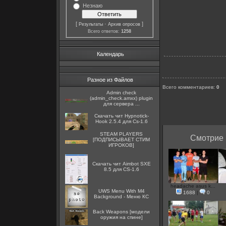
Незнаю
[
·
]
Результаты
Архив опросов
Всего ответов:
1258
Календарь
Разное из Файлов
Всего комментариев
:
0
Admin check
(admin_check.amxx) plugin
для сервера ...
Скачать чит Hypnotick-
Hook 2.5.4 для Cs-1.6
STEAM PLAYERS
Смотрие 
[ПОДПИСЫВАЕТ СТИМ
ИГРОКОВ]
Скачать чит Aimbot SXE
8.5 для CS-1.6
headache asus k...
UWS Menu With M4
1688
|
0
Background - Меню КС
Back Weapons [модели
оружия на спине]