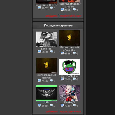
Razer Deathadder
Играемс в CS:GO
Chroma
3007
|
0
2456
|
0
добавить
|
посмотреть все
Последние странички
Волгоградский
LanaTool
паблик (Ак...
6038
|
0
6328
|
0
Волгоградский
.:Life:. Do^It_| ko...
паблик
7200
|
0
7186
|
0
LAM
DeekeyS
6985
|
0
7720
|
0
добавить
|
посмотреть все