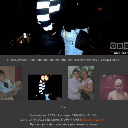
« Предыдущая
|
287
288
289
290
291
[
292
]
293
294
295
296
297
|
Следующая »
/me
Просмотров
: 2333 |
Размеры
: 640x480px/31.6Kb
Дата
: 14.04.2011 |
Добавил
:
SPARKY-APG
[
]
Добавить в друзья
Просмотреть фотографию в реальном размере