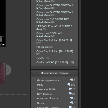
[16.07.2011]
[42]
Cobra.lv на GHETTO FOOTBALL
[27.07.2011]
[58]
Cobra.lv на GHETTO FOOTBALL
[04.08.2011]
[43]
Cobra.lv на BIG SPORT DAY
[06.08.2011]
[18]
HEADACHE на ASUS SUMMER
2011
[91]
Cobra.lv на ESCALAN
[21.08.2011]
[30]
Cobra Cup 2x2 Lan [9.10.2011]
[103]
PC сервер
[13]
Cobra Cup 2x2 Lan [20.11.2011]
[59]
CobRa
[12]
CobRa LAN 5x5 [3.12.2011]
[201]
Последнее на форуме
Да вы издеваетесь...
2
Мапы
182
Заявка на UnBAn
26
RoY Jones Jr.
25
Если бы сейчас, к...
2
Steam
3
Какие игры играет...
46