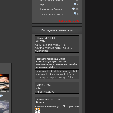
help
6
Новая тема.Беспла...
10
Рип шаблона сайта...
8
посмотреть все
Последние комментарии
Dima_ak
19:21
Ak-VaL
раньше были отцами кс)
сейчас отцами детей дочек и
сыновей))
tomastomenas12
08:45
Комплектующие для ПК –
лучшие предложения на онлайн
площадке dalder.lv
Es zināju, ka kodols ir svarīgs, bet
nezināju, ka
klimata kontrole
vai
dzesētājs ir tikpat svarīgi. Paldies!
yuriq
01:53
742
КУПЛЮ КОБРУ
1
Aleksandr_P
10:37
Dombr
Женился наконец-то. Поздравляю