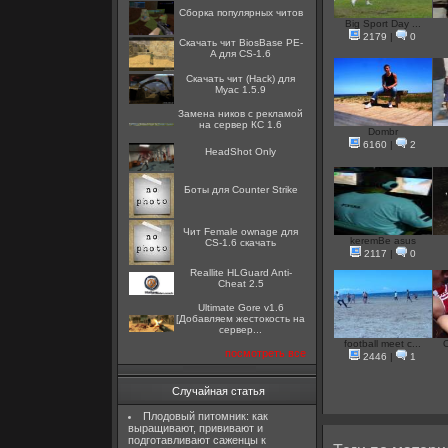
Сборка популярных читов
Big Sport Day ...
2179
|
0
Скачать чит BiosBase PE-
A для CS-1.6
Скачать чит (Hack) для
Myac 1.5.9
Замена ников с рекламой
на сервер КС 1.6
Dombr
6160
|
2
HeadShot Only
Боты для Counter Strike
Чит Female ownage для
keremBe asus
CS-1.6 скачать
2117
|
0
Reallite HLGuard Anti-
Cheat 2.5
Ultimate Gore v1.6
[Добавляем жестокость на
сервер...
football meet c...
O
посмотреть все
2446
|
1
Случайная статья
Плодовый питомник: как
выращивают, прививают и
подготавливают саженцы к