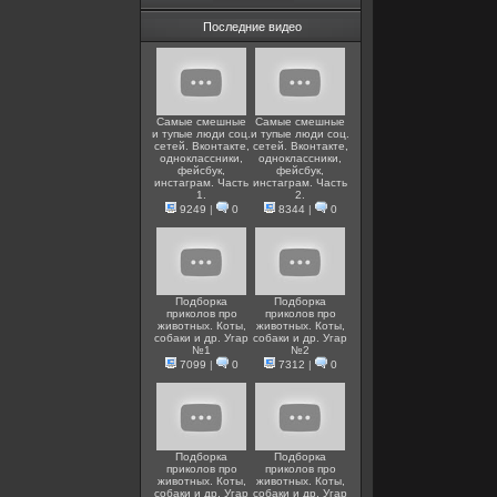
Последние видео
Самые смешные
Самые смешные
и тупые люди соц.
и тупые люди соц.
сетей. Вконтакте,
сетей. Вконтакте,
одноклассники,
одноклассники,
фейсбук,
фейсбук,
инстаграм. Часть
инстаграм. Часть
1.
2.
9249
|
0
8344
|
0
Подборка
Подборка
приколов про
приколов про
животных. Коты,
животных. Коты,
собаки и др. Угар
собаки и др. Угар
№1
№2
7099
|
0
7312
|
0
Подборка
Подборка
приколов про
приколов про
животных. Коты,
животных. Коты,
собаки и др. Угар
собаки и др. Угар