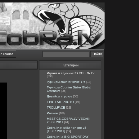
оп кланов
Категории
Игроки и админы CS.COBRA.LV
[696]
Турниры counter strike 1.6
[13]
Турниры Counter Strike Global
Offensive
[36]
Девайсы игроков
[56]
EPIC FAIL PHOTO
[49]
TROLLFACE
[32]
Разное
[186]
MEET CS.COBRA.LV VECAKI
26.06.2011
[61]
Cobra.lv at skillz non pro v3
[10.07.2011]
[19]
Cobra.lv на BIG SPORT DAY