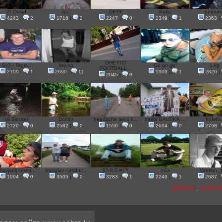
ZLOvlad
ALI
DEYF
Kuku
podrub
4243
|
2
1716
|
2
2247
|
0
2349
|
1
2363
|
GHETTO
Sv7-| Tage...
ksjuxa
Go go go!
1.kg
FOOTBALL...
2709
|
1
2690
|
11
1909
|
1
2820
|
2045
|
0
dii Blocker
Dombr
headache asus k...
traitor BAUSKA ...
Indefix
2720
|
0
2582
|
0
1550
|
0
2604
|
0
2798
|
lovjanij Ghett...
bangluv - podru...
[O.R.C.#]™
m1x
Vatman_
1994
|
0
3505
|
0
3283
|
1
2249
|
1
2687
|
добавить
|
посмотр