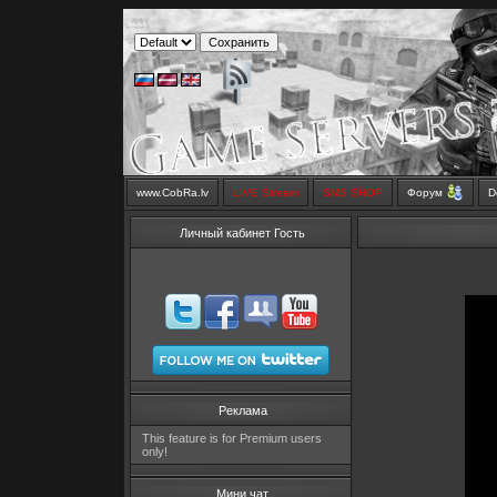
www.CobRa.lv
LIVE Stream
SMS SHOP
Форум
D
Личный кабинет Гость
Реклама
This feature is for Premium users
only!
Мини чат