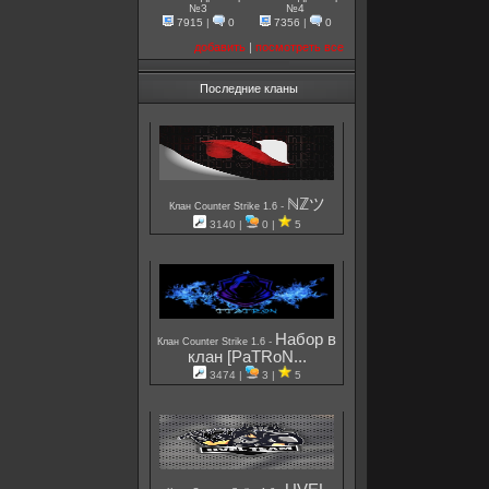
№3
№4
7915
|
0
7356
|
0
добавить
|
посмотреть все
Последние кланы
ℕℤツ
-
Клан Counter Strike 1.6
3140 |
0 |
5
Набор в
-
Клан Counter Strike 1.6
клан [PaTRoN...
3474 |
3 |
5