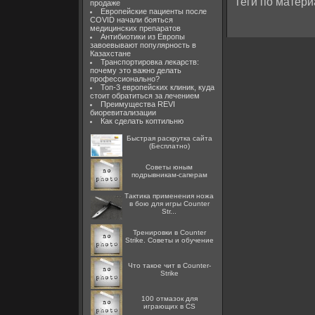
Теги по матери
продаже
Европейские пациенты после
COVID начали бояться
медицинских препаратов
Антибиотики из Европы
завоевывают популярность в
Казахстане
Транспортировка лекарств:
почему это важно делать
профессионально?
Топ-3 европейских клиник, куда
стоит обратиться за лечением
Преимущества REVI
биоревитализации
Как сделать коптильню
Быстрая раскрутка сайта
(Бесплатно)
Советы юным
подрывникам-саперам
Тактика применения ножа
в бою для игры Counter
Str...
Тренировки в Counter
Strike. Советы и обучение
Что такое чит в Counter-
Strike
100 отмазок для
играющих в CS