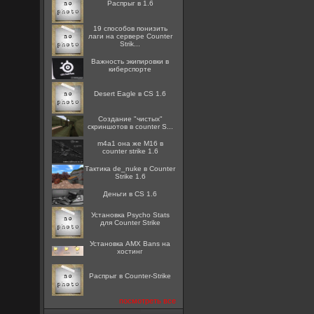
Распрыг в 1.6
19 способов понизить
лаги на сервере Counter
Strik...
Важность экипировки в
киберспорте
Desert Eagle в CS 1.6
Создание "чистых"
скриншотов в counter S...
m4a1 она же M16 в
counter strike 1.6
Тактика de_nuke в Counter
Strike 1.6
Деньги в CS 1.6
Установка Psycho Stats
для Counter Strike
Установка AMX Bans на
хостинг
Распрыг в Counter-Strike
посмотреть все