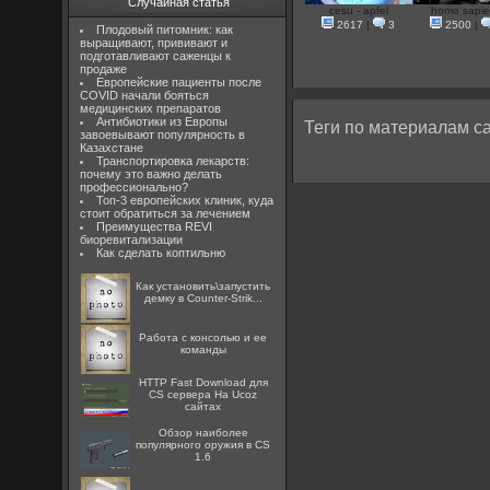
Случайная статья
cesu - apfel
homo sapi
2617
|
3
2500
|
Плодовый питомник: как
выращивают, прививают и
подготавливают саженцы к
продаже
Европейские пациенты после
COVID начали бояться
медицинских препаратов
Антибиотики из Европы
Теги по материалам са
завоевывают популярность в
Казахстане
Транспортировка лекарств:
почему это важно делать
профессионально?
Топ-3 европейских клиник, куда
стоит обратиться за лечением
Преимущества REVI
биоревитализации
Как сделать коптильню
Как установить\запустить
демку в Counter-Strik...
Работа с консолью и ее
команды
HTTP Fast Download для
CS сервера На Ucoz
сайтах
Обзор наиболее
популярного оружия в CS
1.6