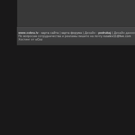
www.cobra.lv
-
карта сайта
|
карта форума
| Дизайн -
podrubaj
| Дизайн данно
По вопросам сотрудничества и рекламы пишите на почту
rusalex11@live.com
Хостинг от
uCoz