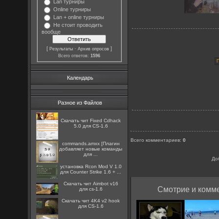
Lan турниры
Online турниры
Lan + online турниры
Не стоит проводить
вообще
[
·
]
Результаты
Архив опросов
Всего ответов:
1596
Календарь
Разное из Файлов
Скачать чит Fixed Cdhack
5.0 для CS-1.6
Всего комментариев
:
0
commands.amxx [Плагин
добавляет новые команды
для ...
До
установка Rcon Mod V 1.0
для Counter Strike 1.6 + ...
Скачать чит Aimbot v16
Смотрие и комме
для cs-1.6
Скачать чит 4K4 v2 hook
для CS-1.6