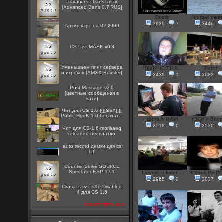
advanced_bans.amxx
[Advanced Bans 0.7 RUS]
Dombr
football meet
2929
|
7
2446
|
Архив карт на 02.2009
CS Чит MASK v0.3
Уменьшаем пинг сервера
*R[a]P*(C.T.P.A...
Petich
и игроков [AMXX-Booster]
2439
|
1
3682
|
Post Message v2.0
[цветные сообщения в
чате]
Чит для CS-1.6 ][[[SEX]]][
Public HooK 1.0 бесплат...
cobra.lv Nylon
n1Ce > Bho
2518
|
0
3530
|
Чит для CS-1.6 morihaeq
reloaded бесплатно
auto record демки для cs
1.6
Counter Strike SOURCE
Spectator ESP 1.01
Lasonik u Evan ...
3D[Rus.Pro]*C
2965
|
0
3037
|
Скачать чит sXe Disabled
4 для CS 1.6
посмотреть все