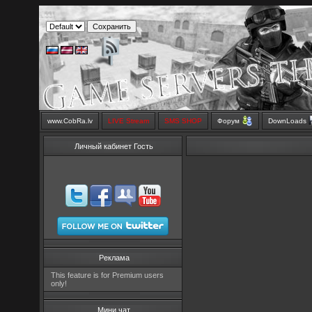
www.CobRa.lv
LIVE Stream
SMS SHOP
Форум
DownLoads
Личный кабинет Гость
Реклама
This feature is for Premium users
only!
Мини чат