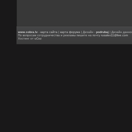
www.cobra.lv
-
карта сайта
|
карта форума
| Дизайн -
podrubaj
| Дизайн данно
По вопросам сотрудничества и рекламы пишите на почту
rusalex11@live.com
Хостинг от
uCoz