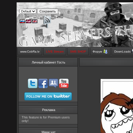
www.CobRa.lv
LIVE Stream
SMS SHOP
Форум
DownLoads
Личный кабинет Гость
Реклама
This feature is for Premium users
only!
Мини чат