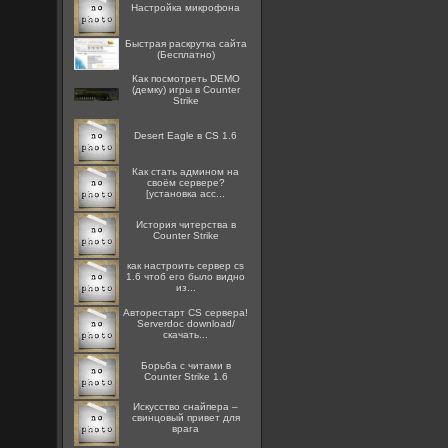
Настройка микрофона
Быстрая раскрутка сайта
(Бесплатно)
Как посмотреть DEMO
(демку) игры в Counter
Strike
Desert Eagle в CS 1.6
Как стать админом на
своём сервере?
[установка acc...
История читерства в
Counter Strike
как настроить сервер cs
1.6 чтоб его было видно
из...
Авторестарт CS сервера!
Serverdoc download/
скачать...
Борьба с читами в
Counter Strike 1.6
Искусство снайпера –
свинцовый привет для
врага