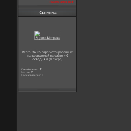
посмотреть все
Статистика
Всего: 34335 зарегистрированных
пользователей на сайте +
0
сегодня
и (0 вчера)
Онлайн всего:
2
Гостей:
2
Пользователей:
0