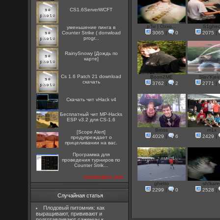
CS1.6ServerWCFT
pTw | Oxxo...
S1ghe
уменьшение пинга в
Counter Strike ( donwload
3065
|
0
2075
|
progr...
RainySnowy [Дождь по
карте]
Cs 1.6 Patch 21 download
Boon2ME
Slav'Kje
скачать
3762
|
2
2771
|
Скачать чит vHack v4
Бесплатный чит MP-Hacks
ESP v3.2 для CS-1.6
Bross
m1x
[Scope Alert]
4029
|
6
2429
|
предупреждает о
прицеливании на вас.
Программа для
проведения турниров по
Counter Strik...
посмотреть все
ghetto
-sh!kare
2299
|
0
2528
|
Случайная статья
Плодовый питомник: как
выращивают, прививают и
подготавливают саженцы к