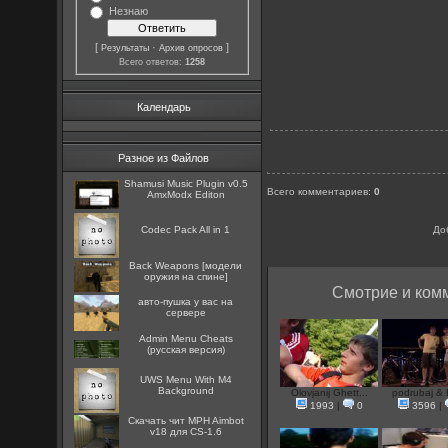
Незнаю
[
·
]
Результаты
Архив опросов
Всего ответов:
1258
Календарь
Разное из Файлов
Shamusi Music Plugin v0.5
Всего комментариев
:
0
AmxModx Editon
Codec Pack All in 1
До
Back Weapons [модели
оружия на спине]
Смотрие и комм
авто-пушка у вас на
сервере
Admin Menu Cheats
(русская версия)
UWS Menu With M4
Background
Olovjanij Ghett...
podrubaj &
1993
|
0
3596
|
Скачать чит MPH Aimbot
v18 для CS-1.6