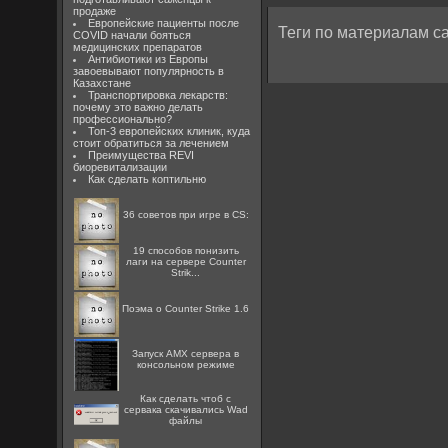
продаже
Европейские пациенты после
Теги по материалам са
COVID начали бояться
медицинских препаратов
Антибиотики из Европы
завоевывают популярность в
Казахстане
Транспортировка лекарств:
почему это важно делать
профессионально?
Топ-3 европейских клиник, куда
стоит обратиться за лечением
Преимущества REVI
биоревитализации
Как сделать коптильню
36 советов при игре в CS:
19 способов понизить
лаги на сервере Counter
Strik...
Поэма о Counter Strike 1.6
Запуск AMX сервера в
консольном режиме
Как сделать чтоб с
сервака скачивались Wad
файлы