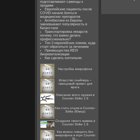
подготавливают саженцы к
продаже
Европейские пациенты после
COVID начали бояться
медицинских препаратов
Антибиотики из Европы
завоевывают популярность в
Казахстане
Транспортировка лекарств:
почему это важно делать
профессионально?
Топ-3 европейских клиник, куда
стоит обратиться за лечением
Преимущества REVI
биоревитализации
Как сделать коптильню
Настройка микрофона
Искусство снайпера –
свинцовый привет для
врага
Описание всего оружия в
Counter Strike 1.6
Как стать отцом в Counter-
Strike (Юмор)
Создание своего мувика в
Counter Strike 1.6
Как можно говорить без
микрофона в игре Counter
St...