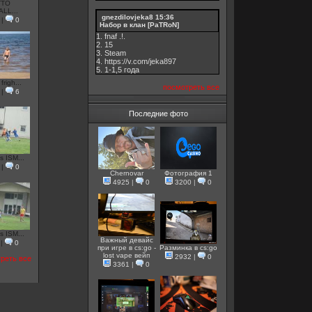
TTO
LL...
gnezdilovjeka8
15:36
|
0
Набор в клан [PaTRoN]
1. fnaf .!.
2. 15
3. Steam
4. https://v.com/jeka897
5. 1-1,5 годa
frigh...
посмотреть все
|
6
Последние фото
s ISM...
|
0
Chernovar
Фотография 1
4925
|
0
3200
|
0
s ISM...
Важный девайс
|
0
при игре в cs:go -
Разминка в cs:go
lost vape вейп
2932
|
0
реть все
3361
|
0