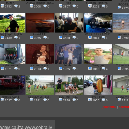
GHE
fr0zen.
DIMKO [smoke_ma...
ticq
quench - капита...
FOOTBA
2753
|
2
2608
|
0
3357
|
0
2251
|
0
2173
Pe[c]TapTH[u]Cb
kissikEEE
Hamachi
WCG RUSSIA 2011
Lasonik - 
3439
|
1
3065
|
8
4538
|
0
2841
|
1
2790
cyberarena
cannabis.jm-
hidden
Swagger
Cobra.lv v
1871
|
0
2313
|
1
1965
|
0
1868
|
4
2295
Ghetto Car 3
Cobra.lv vs ISM...
evk - osi - tra...
Sv7-| sem
Cobra.lv v
2637
|
0
1991
|
0
2296
|
0
1955
|
0
2311
добавить
|
посмот
алам сайта www.cobra.lv