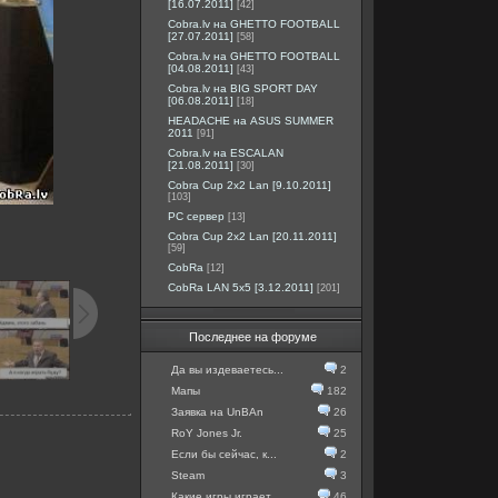
[16.07.2011]
[42]
Cobra.lv на GHETTO FOOTBALL
[27.07.2011]
[58]
Cobra.lv на GHETTO FOOTBALL
[04.08.2011]
[43]
Cobra.lv на BIG SPORT DAY
[06.08.2011]
[18]
HEADACHE на ASUS SUMMER
2011
[91]
Cobra.lv на ESCALAN
[21.08.2011]
[30]
Cobra Cup 2x2 Lan [9.10.2011]
[103]
PC сервер
[13]
Cobra Cup 2x2 Lan [20.11.2011]
[59]
CobRa
[12]
CobRa LAN 5x5 [3.12.2011]
[201]
Последнее на форуме
Да вы издеваетесь...
2
Мапы
182
Заявка на UnBAn
26
RoY Jones Jr.
25
Если бы сейчас, к...
2
Steam
3
Какие игры играет...
46