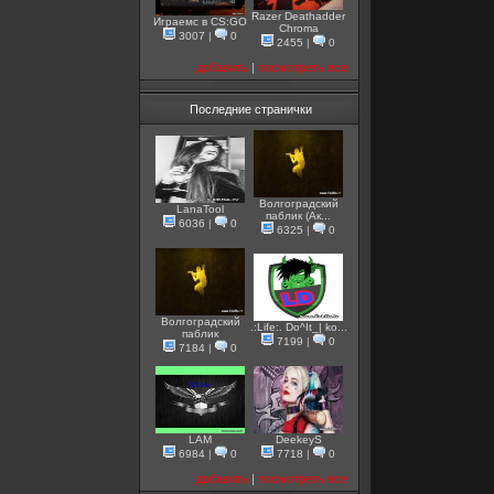
Razer Deathadder
Играемс в CS:GO
Chroma
3007
|
0
2455
|
0
добавить
|
посмотреть все
Последние странички
Волгоградский
LanaTool
паблик (Ак...
6036
|
0
6325
|
0
Волгоградский
.:Life:. Do^It_| ko...
паблик
7199
|
0
7184
|
0
LAM
DeekeyS
6984
|
0
7718
|
0
добавить
|
посмотреть все