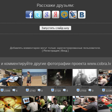
Расскажи друзьям:
Добавлять комментарии могут только зарегистрированные пользователи.
[
Регистрация
|
Вход
]
и комментируйте другие фотографии проекта www.cobra.lv
scream - apfel
podrubaj [ cobr...
dii Blocker
Anti4it
keremBe at
2398
|
4
1743
|
0
2720
|
0
2703
|
0
2228