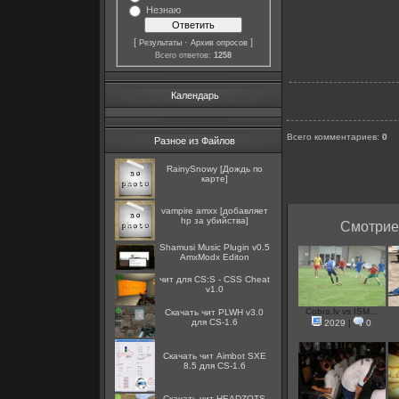
Незнаю
[
·
]
Результаты
Архив опросов
Всего ответов:
1258
Календарь
Всего комментариев
:
0
Разное из Файлов
RainySnowy [Дождь по
карте]
vampire amxx [добавляет
hp за убийства]
Смотрие 
Shamusi Music Plugin v0.5
AmxModx Editon
чит для CS:S - CSS Cheat
v1.0
Cobra.lv vs ISM...
Скачать чит PLWH v3.0
для CS-1.6
2029
|
0
Скачать чит Aimbot SXE
8.5 для CS-1.6
Скачать чит HEADZOTS