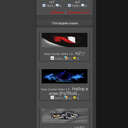
№3
№4
7915
|
0
7356
|
0
добавить
|
посмотреть все
Последние кланы
ℕℤツ
-
Клан Counter Strike 1.6
3139 |
0 |
5
Набор в
-
Клан Counter Strike 1.6
клан [PaTRoN...
3473 |
3 |
5