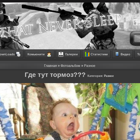
ownLoads
Комьюнити
Галереи
Статистики
Видео
Т
Главная
»
Фотоальбом
»
Разное
Где тут тормоз???
Категория:
Разное