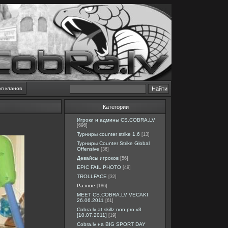
оп кланов
Категории
Игроки и админы CS.COBRA.LV
[696]
Турниры counter strike 1.6
[13]
Турниры Counter Strike Global
Offensive
[36]
Девайсы игроков
[56]
EPIC FAIL PHOTO
[49]
TROLLFACE
[32]
Разное
[186]
MEET CS.COBRA.LV VECAKI
26.06.2011
[61]
Cobra.lv at skillz non pro v3
[10.07.2011]
[19]
Cobra.lv на BIG SPORT DAY