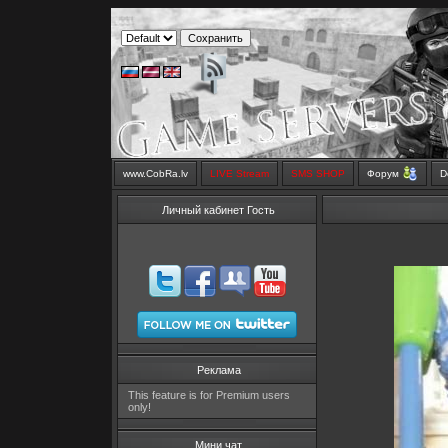
www.CobRa.lv
LIVE Stream
SMS SHOP
Форум
D
Личный кабинет Гость
Реклама
This feature is for Premium users
only!
Мини чат