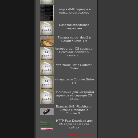
Запуск AMX сервера в
консольном режиме
Базовая стрелковая
подготовка.
Тактика на de_dust2 в
Counter Strike 1.6
Авторестарт CS сервера!
Serverdoc download/
скачать...
Что такое чит в Counter-
Strike
Читерство в Counter Strike
1.6
Программа для настройки
админов на сервере CS
Sour...
Гранаты [HE, Flashbang,
Smoke Grendade в
Counter S...
HTTP Fast Download для
CS сервера На Ucoz
сайтах
посмотреть все