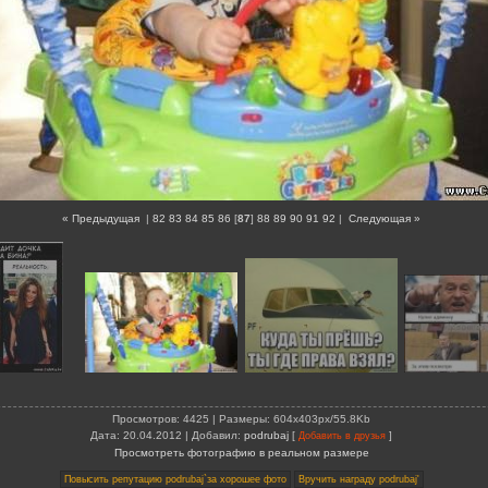
« Предыдущая
|
82
83
84
85
86
[
87
]
88
89
90
91
92
|
Следующая »
Просмотров
: 4425 |
Размеры
: 604x403px/55.8Kb
Дата
: 20.04.2012 |
Добавил
:
podrubaj
[
]
Добавить в друзья
Просмотреть фотографию в реальном размере