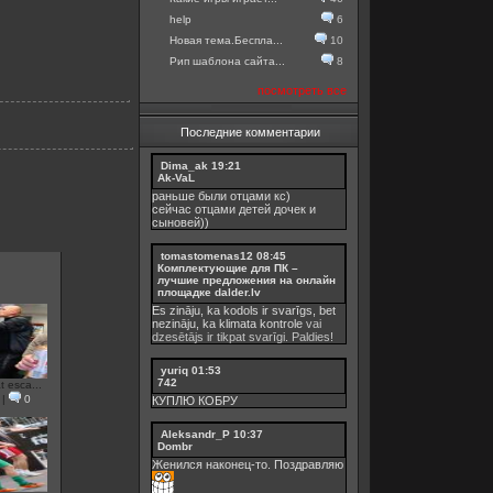
help
6
Новая тема.Беспла...
10
Рип шаблона сайта...
8
посмотреть все
Последние комментарии
Dima_ak
19:21
Ak-VaL
раньше были отцами кс)
сейчас отцами детей дочек и
сыновей))
tomastomenas12
08:45
Комплектующие для ПК –
лучшие предложения на онлайн
площадке dalder.lv
Es zināju, ka kodols ir svarīgs, bet
nezināju, ka
klimata kontrole
vai
dzesētājs ir tikpat svarīgi. Paldies!
yuriq
01:53
742
 esca...
|
0
КУПЛЮ КОБРУ
Aleksandr_P
10:37
Dombr
Женился наконец-то. Поздравляю