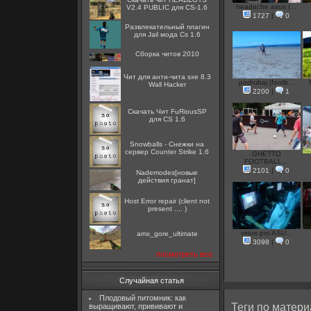
headache asus (...
V2.4 PUBLIC для CS-1.6
1727
|
0
Развлекательный плагин
для Jail мода Cs 1.6
Сборка читов 2010
Чит для анти-чита sxe 8.3
podrubaj [footb...
Wall Hacker
2200
|
1
Скачать Чит FuRiousSP
для CS 1.6
Snowballs - Снежки на
сервер Counter Strike 1.6
GHETTO
FOOTBALL...
2101
|
0
Nademodes[новые
действия гранат]
Host Error repair (client not
present .... )
virtus pro ASU...
amx_gore_ultimate
3098
|
0
посмотреть все
Случайная статья
Плодовый питомник: как
Теги по матери
выращивают, прививают и