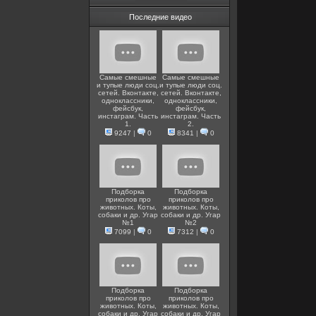
Последние видео
Самые смешные
Самые смешные
и тупые люди соц.
и тупые люди соц.
сетей. Вконтакте,
сетей. Вконтакте,
одноклассники,
одноклассники,
фейсбук,
фейсбук,
инстаграм. Часть
инстаграм. Часть
1.
2.
9247
|
0
8341
|
0
Подборка
Подборка
приколов про
приколов про
животных. Коты,
животных. Коты,
собаки и др. Угар
собаки и др. Угар
№1
№2
7099
|
0
7312
|
0
Подборка
Подборка
приколов про
приколов про
животных. Коты,
животных. Коты,
собаки и др. Угар
собаки и др. Угар