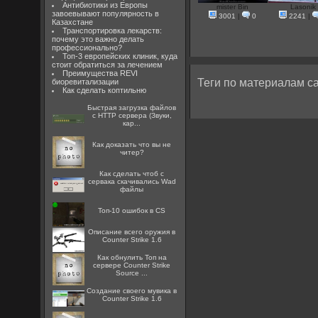
Антибиотики из Европы
mister Bin
Lasonik
завоевывают популярность в
3001
|
0
2241
|
Казахстане
Транспортировка лекарств:
почему это важно делать
профессионально?
Топ-3 европейских клиник, куда
стоит обратиться за лечением
Преимущества REVI
Теги по материалам са
биоревитализации
Как сделать коптильню
Быстрая загрузка файлов
с HTTP сервера (Звуки,
кар...
Как доказать что вы не
читер?
Как сделать чтоб с
сервака скачивались Wad
файлы
Топ-10 ошибок в CS
Описание всего оружия в
Counter Strike 1.6
Как обнулить Топ на
сервере Counter Strike
Source ...
Создание своего мувика в
Counter Strike 1.6