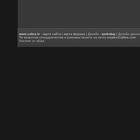
www.cobra.lv
-
карта сайта
|
карта форума
| Дизайн -
podrubaj
| Дизайн данно
По вопросам сотрудничества и рекламы пишите на почту
rusalex11@live.com
Хостинг от
uCoz