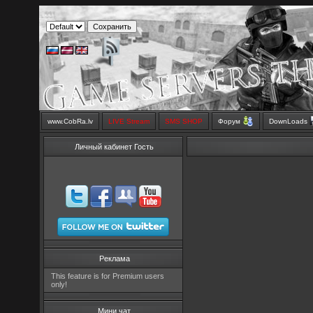
www.CobRa.lv
LIVE Stream
SMS SHOP
Форум
DownLoads
Личный кабинет Гость
Реклама
This feature is for Premium users
only!
Мини чат