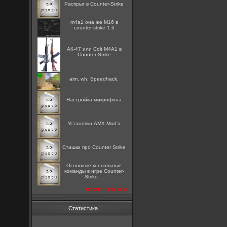
Распрыг в Counter-Strike
m4a1 она же M16 в
counter strike 1.6
АК-47 или Colt M4A1 в
Counter Strike
aim, wh, Speedhack,
Настройка микрофона
Установка AMX Mod'a
Стишки про Counter Strike
Основные консольные
команды в игре Counter-
Strike:...
посмотреть все
Статистика