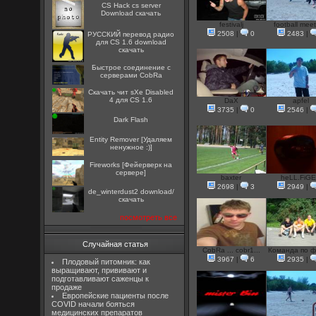
CS Hack cs server
Download скачать
festivalj
football meet
2508
|
0
2483
|
РУССКИЙ перевод радио
для CS 1.6 download
скачать
Быстрое соединение с
серверами CobRa
Скачать чит sXe Disabled
4 для CS 1.6
DaX
apfel
3735
|
0
2546
|
Dark Flash
Entity Remover [Удаляем
ненужное :)]
Fireworks [Фейерверк на
сервере]
baxter
heLL.FiG
2698
|
3
2949
|
de_winterdust2 download/
скачать
посмотреть все
Случайная статья
CobRa ... cobr1...
Команда по фу
3967
|
6
2935
|
Плодовый питомник: как
выращивают, прививают и
подготавливают саженцы к
продаже
Европейские пациенты после
COVID начали бояться
медицинских препаратов