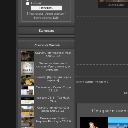
Незнаю
[
·
]
Результаты
Архив опросов
Всего ответов:
1258
Календарь
Разное из Файлов
Скачать чит WallHack v6.5
для CS-1.6
Serverdoc download/
скачать (Программа для
аутозапу...
Semiclip [Проходим через
игроков]
Всего комментариев
:
0
Скачать чит X-tern v2 для
CS 1.6
До
чит для CS:S - Tea Hack
v1.1
Скачать чит n0manc0rz
Смотрие и комме
alpha для CS-1.6
Скачать чит T-Hack
Aequitas Proof для CS 1.6