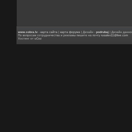
www.cobra.lv
-
карта сайта
|
карта форума
| Дизайн -
podrubaj
| Дизайн данно
По вопросам сотрудничества и рекламы пишите на почту
rusalex11@live.com
Хостинг от
uCoz