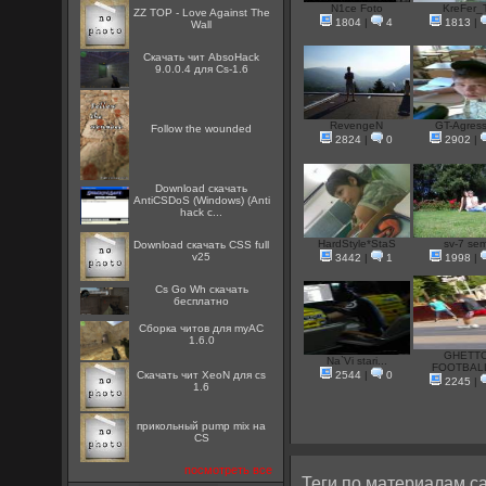
N1ce Foto
KreFer_
ZZ TOP - Love Against The
1804
|
4
1813
|
Wall
Скачать чит AbsoHack
9.0.0.4 для Cs-1.6
RevengeN
GT-Agress
Follow the wounded
2824
|
0
2902
|
Download скачать
AntiCSDoS (Windows) (Anti
hack c...
HardStyle*StaS
sv-7 se
Download скачать CSS full
v25
3442
|
1
1998
|
Cs Go Wh скачать
бесплатно
Сборка читов для myAC
1.6.0
GHETT
Na`Vi stari...
FOOTBALL
Скачать чит XeoN для cs
2544
|
0
2245
|
1.6
прикольный pump mix на
CS
посмотреть все
Теги по материалам са