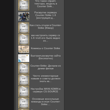
Что такое спрайт,
текстура, модель в
Counter Strik...
Раскрутка сервера
Counter Strike 1.6
[инструкция д...
Как стать отцом в Counter-
Strike (Юмор)
как настроить сервер cs
1.6 чтоб его было видно
из...
Комиксы о Counter Strike
Быстрая раскрутка сайта
(Бесплатно)
Counter-Strike: Делаем из
демки фильм
Чисто элементарные
навыки и советы должен
знать ка...
Настройка MANI ADMIN в
сервере CS:SOURCE
Основные консольные
команды в игре Counter-
Strike:...