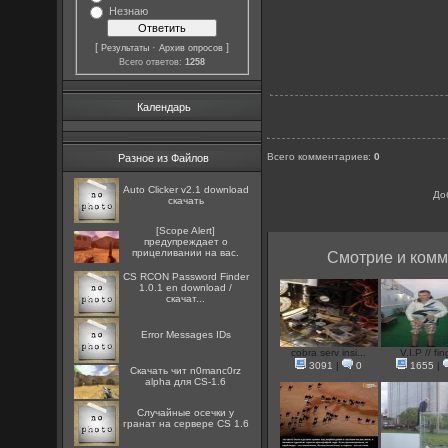
Незнаю
[
·
]
Результаты
Архив опросов
Всего ответов:
1258
Календарь
Всего комментариев
:
0
Разное из Файлов
Auto Clicker v2.1 download
До
скачать
[Scope Alert]
предупреждает о
прицеливании на вас.
Смотрие и комм
CS RCON Password Finder
1.0.1 en download /
скачат...
Error Messages IDs
cobra serv insi...
V.I.P // fin
3091
|
0
1655
|
Скачать чит n0manc0rz
alpha для CS-1.6
Случайные осечки у
гранат на сервере CS 1.6