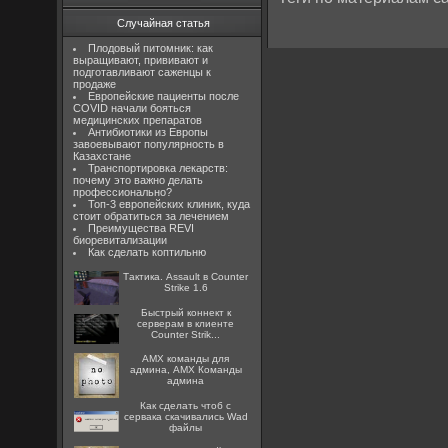
Случайная статья
Плодовый питомник: как
выращивают, прививают и
подготавливают саженцы к
продаже
Европейские пациенты после
COVID начали бояться
медицинских препаратов
Антибиотики из Европы
завоевывают популярность в
Казахстане
Транспортировка лекарств:
почему это важно делать
профессионально?
Топ-3 европейских клиник, куда
стоит обратиться за лечением
Преимущества REVI
биоревитализации
Как сделать коптильню
Тактика. Assault в Counter
Strike 1.6
Быстрый коннект к
серверам в клиенте
Counter Strik...
AMX команды для
админа, AMX Команды
админа
Как сделать чтоб с
сервака скачивались Wad
файлы