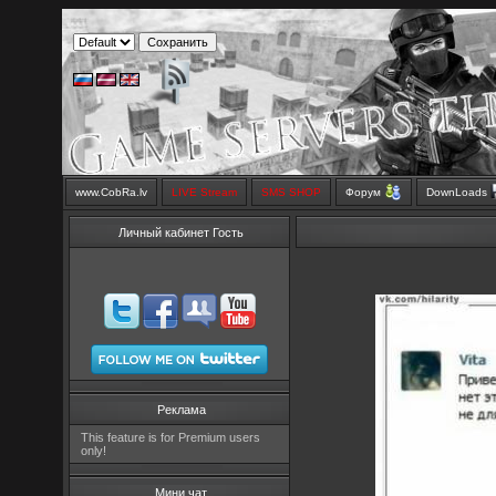
www.CobRa.lv
LIVE Stream
SMS SHOP
Форум
DownLoads
Личный кабинет Гость
Реклама
This feature is for Premium users
only!
Мини чат