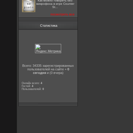
Как можно говорить без
микрофона в игре Counter
St...
посмотреть все
Статистика
Всего: 34335 зарегистрированных
пользователей на сайте +
0
сегодня
и (0 вчера)
Онлайн всего:
4
Гостей:
4
Пользователей:
0