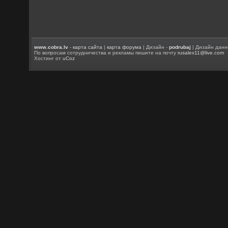
www.cobra.lv
-
карта сайта
|
карта форума
| Дизайн -
podrubaj
| Дизайн данн
По вопросам сотрудничества и рекламы пишите на почту
rusalex11@live.com
Хостинг от
uCoz