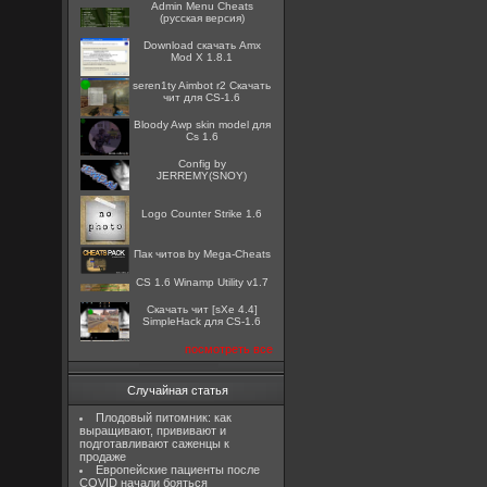
Admin Menu Cheats
(русская версия)
Download скачать Amx
Mod X 1.8.1
seren1ty Aimbot r2 Скачать
чит для CS-1.6
Bloody Awp skin model для
Cs 1.6
Config by
JERREMY(SNOY)
Logo Counter Strike 1.6
Пак читов by Mega-Cheats
CS 1.6 Winamp Utility v1.7
Скачать чит [sXe 4.4]
SimpleHack для CS-1.6
посмотреть все
Случайная статья
Плодовый питомник: как
выращивают, прививают и
подготавливают саженцы к
продаже
Европейские пациенты после
COVID начали бояться