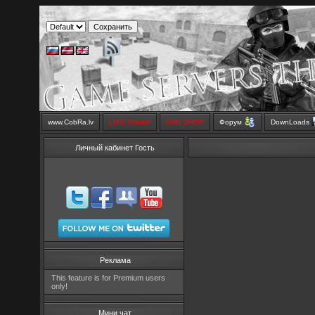
www.CobRa.lv
LIVE Stream
SMS SHOP
Форум
DownLoads
Личный кабинет Гость
Реклама
This feature is for Premium users
only!
Мини чат