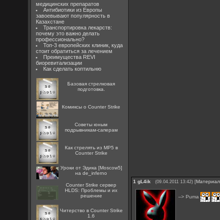
медицинских препаратов
Антибиотики из Европы
завоевывают популярность в
Казахстане
Транспортировка лекарств:
почему это важно делать
профессионально?
Топ-3 европейских клиник, куда
стоит обратиться за лечением
Преимущества REVI
биоревитализации
Как сделать коптильню
Базовая стрелковая
подготовка.
Комиксы о Counter Strike
Советы юным
подрывникам-саперам
Как стрелять из MP5 в
Counter Strike
Уроки от Эдика [Moscow5]
на de_inferno
1
gL4ik
[
Материа
(09.04.2011 13:42)
Counter Strike сервер
HLDS: Проблемы и их
решение
--> Puma
Читерство в Counter Strike
1.6