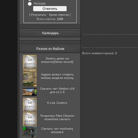
Незнаю
[
·
]
Результаты
Архив опросов
Всего ответов:
1258
Календарь
Разное из Файлов
Всего комментариев
:
1
Запись демо на
клиенте[Demo record]
Админ может ставить
любые модели игроку
Скачать чит Aimbot v16
для cs-1.6
K-Lite Codecs
Temporary Files Cleaner
download скачать
Скачать чит morihaeq
reloaded