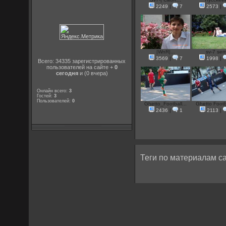
2249
|
7
2573
|
|WnR|...
sv-7 se
3569
|
7
1998
|
Всего: 34335 зарегистрированных
пользователей на сайте +
0
сегодня
и (0 вчера)
Онлайн всего:
3
Гостей:
3
Пользователей:
0
Ghetto_Football...
Ghetto Footba
2436
|
1
2113
|
Теги по материалам са