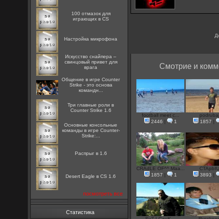
100 отмазок для
играющих в CS
Д
Настройка микрофона
Искусство снайпера –
свинцовый привет для
Смотрие и комм
врага
Общение в игре Counter
Strike - это основа
командн...
Три главные роли в
Counter Strike 1.6
football meet c...
podruba
2446
|
1
1857
|
Основные консольные
команды в игре Counter-
Strike:...
Распрыг в 1.6
CRAdLE OF^^ Maa...
CTApbI
1857
|
1
3893
|
Desert Eagle в CS 1.6
посмотреть все
Статистика
Sv7-| CauK...
Rycckee