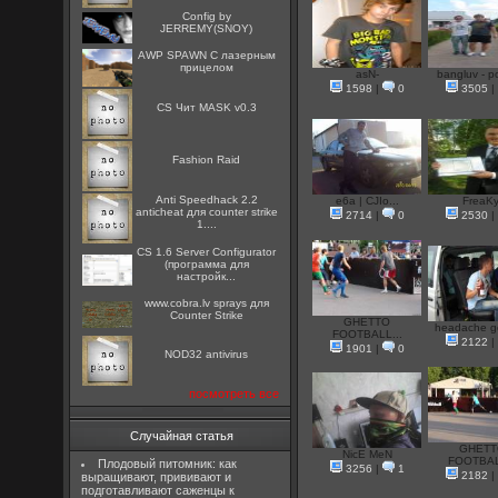
Config by
JERREMY(SNOY)
AWP SPAWN С лазерным
прицелом
asN-
bangluv - po
1598
|
0
3505
|
CS Чит MASK v0.3
Fashion Raid
Anti Speedhack 2.2
e6a | CJIo...
FreaKy
anticheat для counter strike
2714
|
0
2530
|
1....
CS 1.6 Server Configurator
(программа для
настройк...
www.cobra.lv sprays для
Counter Strike
GHETTO
headache go
FOOTBALL...
2122
|
1901
|
0
NOD32 antivirus
посмотреть все
Случайная статья
GHET
NicE MeN
FOOTBAL
Плодовый питомник: как
3256
|
1
2182
|
выращивают, прививают и
подготавливают саженцы к