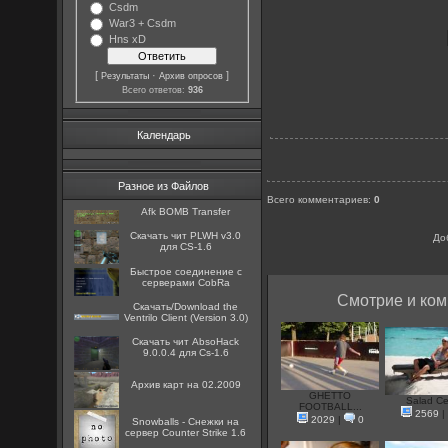
Csdm
War3 + Csdm
Hns xD
[
·
]
Результаты
Архив опросов
Всего ответов:
936
Календарь
Разное из Файлов
Всего комментариев
:
0
Afk BOMB Transfer
Скачать чит PLWH v3.0
До
для CS-1.6
Быстрое соединение с
серверами CobRa
Смотрие и ком
Скачать/Download the
Ventrilo Client (Version 3.0)
Скачать чит AbsoHack
9.0.0.4 для Cs-1.6
Архив карт на 02.2009
GHETTO
Salad Ce
FOOTBALL...
2569
|
2029
|
0
Snowballs - Снежки на
сервер Counter Strike 1.6