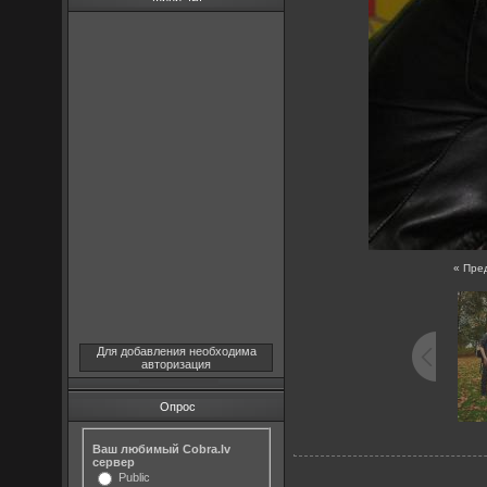
« Пре
Для добавления необходима
авторизация
Опрос
Ваш любимый Cobra.lv
сервер
Public