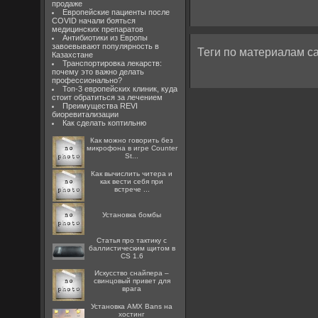
продаже
Европейские пациенты после
COVID начали бояться
медицинских препаратов
Антибиотики из Европы
завоевывают популярность в
Теги по материалам са
Казахстане
Транспортировка лекарств:
почему это важно делать
профессионально?
Топ-3 европейских клиник, куда
стоит обратиться за лечением
Преимущества REVI
биоревитализации
Как сделать коптильню
Как можно говорить без
микрофона в игре Counter
St...
Как вычислить читера и
как вести себя при
встрече ...
Установка бомбы
Статья про тактику с
баллистическим щитом в
CS 1.6
Искусство снайпера –
свинцовый привет для
врага
Установка AMX Bans на
хостинг