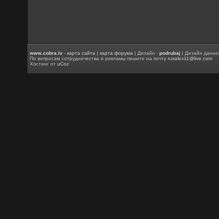
www.cobra.lv
-
карта сайта
|
карта форума
| Дизайн -
podrubaj
| Дизайн данно
По вопросам сотрудничества и рекламы пишите на почту
rusalex11@live.com
Хостинг от
uCoz