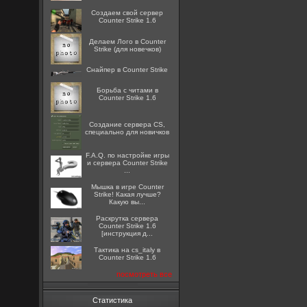
Создаем свой сервер
Counter Strike 1.6
Делаем Лого в Counter
Strike (для новечков)
Снайпер в Counter Strike
Борьба с читами в
Counter Strike 1.6
Создание сервера CS,
специально для новичков
F.A.Q. по настройке игры
и сервера Counter Strike
...
Мышка в игре Counter
Strike! Какая лучше?
Какую вы...
Раскрутка сервера
Counter Strike 1.6
[инструкция д...
Тактика на cs_italy в
Counter Strike 1.6
посмотреть все
Статистика