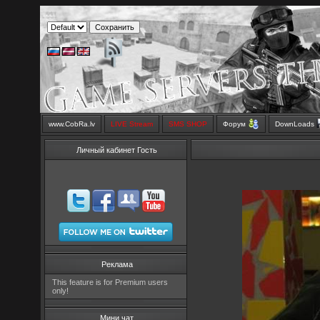
www.CobRa.lv
LIVE Stream
SMS SHOP
Форум
DownLoads
Личный кабинет Гость
Реклама
This feature is for Premium users
only!
Мини чат