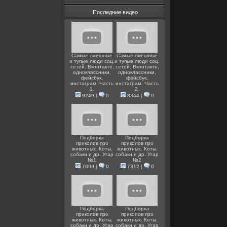
Последние видео
Самые смешные
Самые смешные
и тупые люди соц.
и тупые люди соц.
сетей. Вконтакте,
сетей. Вконтакте,
одноклассники,
одноклассники,
фейсбук,
фейсбук,
инстаграм. Часть
инстаграм. Часть
1.
2.
9249
|
0
8344
|
0
Подборка
Подборка
приколов про
приколов про
животных. Коты,
животных. Коты,
собаки и др. Угар
собаки и др. Угар
№1
№2
7099
|
0
7312
|
0
Подборка
Подборка
приколов про
приколов про
животных. Коты,
животных. Коты,
собаки и др. Угар
собаки и др. Угар