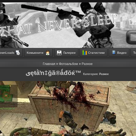
ownLoads
Комьюнити
Галереи
Статистики
Видео
Т
Главная
»
Фотоальбом
»
Разное
ىęŧằŉ‡ğã®ǻđŏќ™
Категория:
Разное