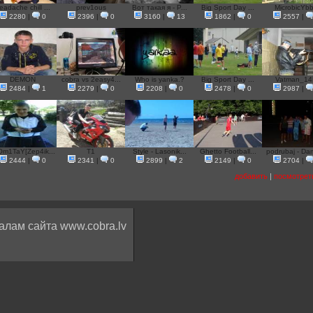
eadache chill ...
prev1ous
Вот такая я - P...
Big Sport Day ...
MicrobicYb
2280
|
0
2396
|
0
3160
|
13
1862
|
0
2557
|
DEMON
cobra vs 2easy4...
Who is yanka.?
Big Sport Day ...
Vatman_14
2484
|
1
2279
|
0
2208
|
0
2478
|
0
2987
|
Om1TaY[Zep4ik...
T1
Style - Lasonik...
Ghetto Football...
podrubaj - Dam
2444
|
0
2341
|
0
2899
|
2
2149
|
0
2704
|
добавить
|
посмотрет
алам сайта www.cobra.lv