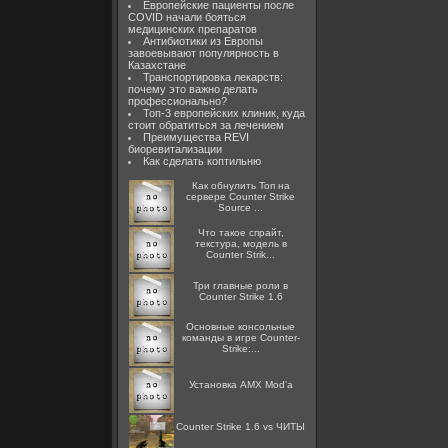
Европейские пациенты после
COVID начали бояться
медицинских препаратов
Антибиотики из Европы
завоевывают популярность в
Казахстане
Транспортировка лекарств:
почему это важно делать
профессионально?
Топ-3 европейских клиник, куда
стоит обратиться за лечением
Преимущества REVI
биоревитализации
Как сделать коптильню
Как обнулить Топ на
сервере Counter Strike
Source ...
Что такое спрайт,
текстура, модель в
Counter Strik...
Три главные роли в
Counter Strike 1.6
Основные консольные
команды в игре Counter-
Strike:...
Установка AMX Mod'a
Counter Strike 1.6 vs ЧИТЫ