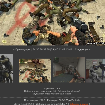
« Предыдущая
|
34
35
36
37
38
[
39
]
40
41
42
43
44
|
Следующая »
Картинки CS:S
Набор в клан:сайт клана http://clan-setan.clan.su/
Група в ВК http://vk.com/clan_setan
Просмотров
: 2102 |
Размеры
: 500x375px/84.0Kb
Дата
: 16.02.2013 |
Добавил
:
ىęŧằŉ‡ğã®ǻđŏќ™
[
]
Добавить в друзья