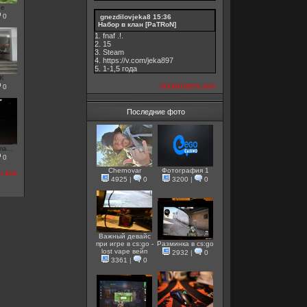
be
0
gnezdilovjeka8
15:36
Набор в клан [PaTRoN]
1. fnaf .!.
2. 15
3. Steam
4. https://v.com/jeka897
5. 1-1,5 годa
K
посмотреть все
0
Последние фото
a...
0
Chernovar
Фотография 1
ь все
4925
|
0
3200
|
0
Важный девайс
при игре в cs:go -
Разминка в cs:go
lost vape вейп
2932
|
0
3361
|
0