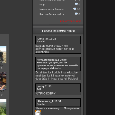
help
6
Новая тема.Беспла...
10
Рип шаблона сайта...
8
посмотреть все
Последние комментарии
Dima_ak
19:21
Ak-VaL
раньше были отцами кс)
сейчас отцами детей дочек и
сыновей))
tomastomenas12
08:45
Комплектующие для ПК –
 1
лучшие предложения на онлайн
площадке dalder.lv
0
Es zināju, ka kodols ir svarīgs, bet
nezināju, ka
klimata kontrole
vai
dzesētājs ir tikpat svarīgi. Paldies!
yuriq
01:53
742
 2...
КУПЛЮ КОБРУ
0
Aleksandr_P
10:37
Dombr
Женился наконец-то. Поздравляю