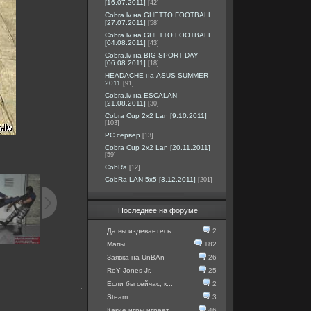
[16.07.2011]
[42]
Cobra.lv на GHETTO FOOTBALL
[27.07.2011]
[58]
Cobra.lv на GHETTO FOOTBALL
[04.08.2011]
[43]
Cobra.lv на BIG SPORT DAY
[06.08.2011]
[18]
HEADACHE на ASUS SUMMER
2011
[91]
Cobra.lv на ESCALAN
[21.08.2011]
[30]
Cobra Cup 2x2 Lan [9.10.2011]
[103]
PC сервер
[13]
Cobra Cup 2x2 Lan [20.11.2011]
[59]
CobRa
[12]
CobRa LAN 5x5 [3.12.2011]
[201]
Последнее на форуме
Да вы издеваетесь...
2
Мапы
182
Заявка на UnBAn
26
RoY Jones Jr.
25
Если бы сейчас, к...
2
Steam
3
Какие игры играет...
46