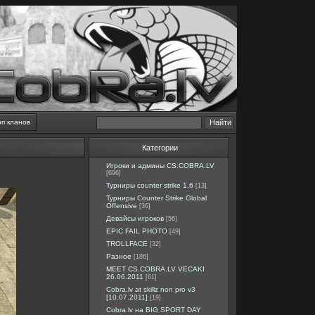
оп кланов
Категории
Игроки и админы CS.COBRA.LV
[696]
Турниры counter strike 1.6
[13]
Турниры Counter Strike Global
Offensive
[36]
Девайсы игроков
[56]
EPIC FAIL PHOTO
[49]
TROLLFACE
[32]
Разное
[186]
MEET CS.COBRA.LV VECAKI
26.06.2011
[61]
Cobra.lv at skillz non pro v3
[10.07.2011]
[19]
Cobra.lv на BIG SPORT DAY