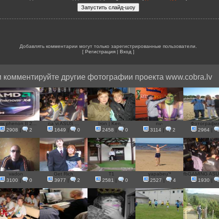
Добавлять комментарии могут только зарегистрированные пользователи.
[
Регистрация
|
Вход
]
 комментируйте другие фотографии проекта www.cobra.lv
x phenon II 2...
na`vi ASUS ...
Iron | Ken...
nv-
Фотография
2908
|
2
1649
|
0
2458
|
0
3114
|
2
2964
|
vadon
Get Rich
T1
yapabeu'*
fbGAMING ASUS
3100
|
0
3977
|
2
2581
|
0
2527
|
4
1930
|