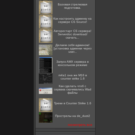
Базовая стрелковая
подготовка.
Как настроить админку на
сервере CS Source!
Авторестарт CS сервера!
Serverdoc download/
скачать...
Делаем себя админом!
[установка админки через
user...
Запуск AMX сервера в
консольном режиме
m4a1 она же M16 в
counter strike 1.6
Как сделать чтоб с
сервака скачивались Wad
файлы
Трюки в Counter Strike 1.6
Прострелы на de_dust2
посмотреть все