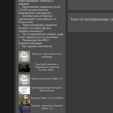
подготавливают саженцы к
продаже
Европейские пациенты после
COVID начали бояться
медицинских препаратов
Антибиотики из Европы
Теги по материалам са
завоевывают популярность в
Казахстане
Транспортировка лекарств:
почему это важно делать
профессионально?
Топ-3 европейских клиник, куда
стоит обратиться за лечением
Преимущества REVI
биоревитализации
Как сделать коптильню
Работа с консолью и ее
команды
Быстрый коннект к
серверам в клиенте
Counter Strik...
Трюки в Counter Strike 1.6
Быстрая раскрутка сайта
(Бесплатно)
Counter Strike 1.6 vs ЧИТЫ
Тактика. Assault в Counter
Strike 1.6