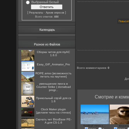
Выбранный Белый
[
·
]
Результаты
Архив опросов
Всего ответов:
444
Календарь
Разное из Файлов
Сборка читов для myAC
1.6.0
Easy_GIF_Animator_Pro
Всего комментариев
:
0
ROPE.amxx [возможность
летать на паутине]
До
уменьшение пинга в
Counter Strike ( donwload
progr...
Смотрие и комм
Прикольный спрэй для cs
1.6
Clock Maker plugin
[делаем часы на стенах]
Скачать чит BiosBase PE-
A для CS-1.6
football meet c...
klopara