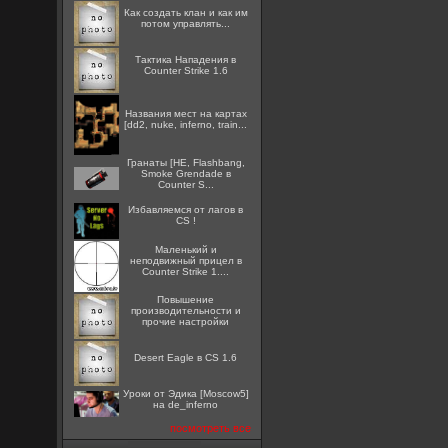
Как создать клан и как им
потом управлять...
Тактика Нападения в
Counter Strike 1.6
Названия мест на картах
[dd2, nuke, inferno, train...
Гранаты [HE, Flashbang,
Smoke Grendade в
Counter S...
Избавляемся от лагов в
CS !
Маленький и
неподвижный прицел в
Counter Strike 1....
Повышение
производительности и
прочие настройки
Desert Eagle в CS 1.6
Уроки от Эдика [Moscow5]
на de_inferno
посмотреть все