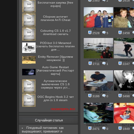
2583
|
2
2618
|
Бесплатная закупка [free
equips]
Сборник античит
плагинов AnTi Cheat
4'k____
Iron | Ken
Colouring CS 1.6 v1.7
2528
|
5
2458
|
download скачать
POD-bot 3.0 Metamod
[скачать бесплатно плагин
для ...
Entity Remover [Удаляем
ненужное :)]
cccp * Jlanyx
Disney3D[
2711
|
1
2247
|
Auto Game Restart
[Автоматический Рестарт
карты]
Аутоматическое
выключение CS 1.6
сервера через уст...
KeReMbe [Kiev -...
Hapko 6a
3186
|
0
3498
|
OGC Begins Hook 3.2 чит
для cs 1.6 steam
посмотреть все
Случайная статья
traitor headach...
Sv7-| se
Плодовый питомник: как
2471
|
0
1849
|
выращивают, прививают и