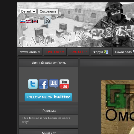
www.CobRa.lv
LIVE Stream
SMS SHOP
Форум
DownLoads
Личный кабинет Гость
Реклама
This feature is for Premium users
only!
Мини чат