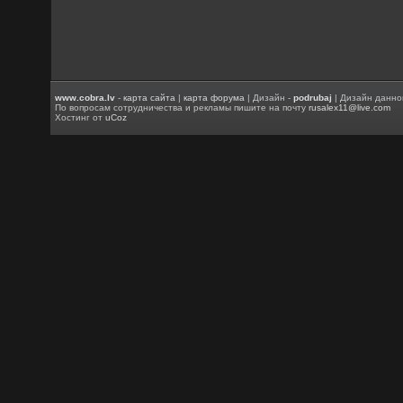
www.cobra.lv
-
карта сайта
|
карта форума
| Дизайн -
podrubaj
| Дизайн данно
По вопросам сотрудничества и рекламы пишите на почту
rusalex11@live.com
Хостинг от
uCoz