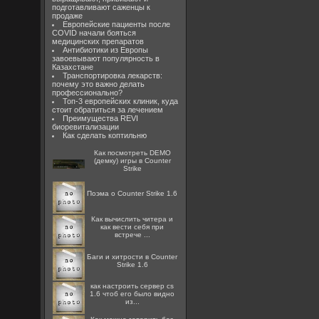
подготавливают саженцы к
продаже
Европейские пациенты после
COVID начали бояться
медицинских препаратов
Антибиотики из Европы
завоевывают популярность в
Казахстане
Транспортировка лекарств:
почему это важно делать
профессионально?
Топ-3 европейских клиник, куда
стоит обратиться за лечением
Преимущества REVI
биоревитализации
Как сделать коптильню
Как посмотреть DEMO
(демку) игры в Counter
Strike
Поэма о Counter Strike 1.6
Как вычислить читера и
как вести себя при
встрече ...
Баги и хитрости в Counter
Strike 1.6
как настроить сервер cs
1.6 чтоб его было видно
из...