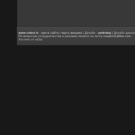
www.cobra.lv
-
карта сайта
|
карта форума
| Дизайн -
podrubaj
| Дизайн данно
По вопросам сотрудничества и рекламы пишите на почту
rusalex11@live.com
Хостинг от
uCoz