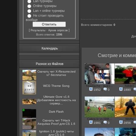
Lan турниры
Online турниры
Lan + online турниры
Не стоит проводить
вообще
Всего комментариев
:
0
[
·
]
Результаты
Архив опросов
Всего ответов:
1596
До
Календарь
Смотрие и комме
Разное из Файлов
Скачать чит X-Resurrected
v7 бесплатно
WCG Theme Song
headache - выез...
hidden
1952
|
0
1890
|
Ultimate Gore v1.6
[Добавляем жестокость на
сервер...
Dark Flash
Cobra.lv vs ISM...
Wolfie
Скачать чит T-Hack
1981
|
0
2856
|
Aequitas Proof для CS 1.6
Ignition 1.6 (public) читы
для CS-1.6