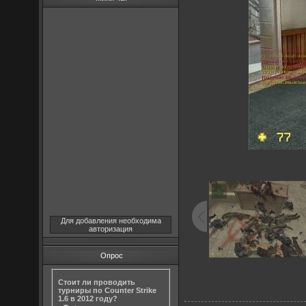
Для добавления необходима
авторизация
Опрос
Стоит ли проводить
турниры по Counter Strike
1.6 в 2012 году?