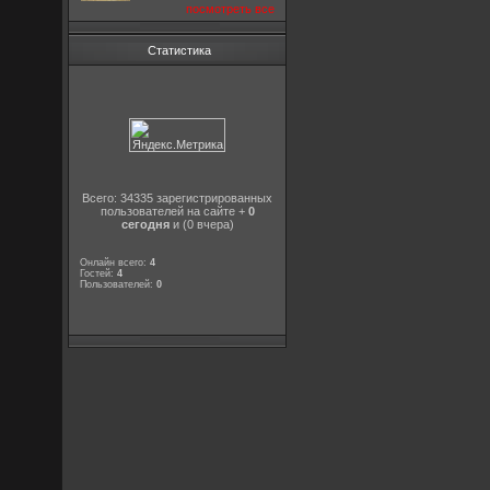
посмотреть все
Статистика
Всего: 34335 зарегистрированных
пользователей на сайте +
0
сегодня
и (0 вчера)
Онлайн всего:
4
Гостей:
4
Пользователей:
0