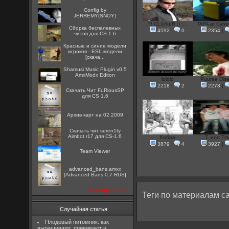
Config by
JERREMY(SNOY)
?! CL1ckeR ;) :...
TAFA at Cyber
Сборка беспалевных
4592
|
0
2354
|
читов для CS-1.6
Красные и синие модели
игроков - ESL модели
[скача...
Shamusi Music Plugin v0.5
AmxModx Editon
lololo
Puuree Dis
2218
|
2
2278
|
Скачать Чит FuRiousSP
для CS 1.6
Архив карт на 02.2009
Скачать чит seren1ty
Aimbot r17 для CS-1.6
Кобра
T. или Trs
3879
|
4
3927
|
Team Viewer
advanced_bans.amxx
[Advanced Bans 0.7 RUS]
посмотреть все
Теги по материалам са
Случайная статья
Плодовый питомник: как
выращивают, прививают и