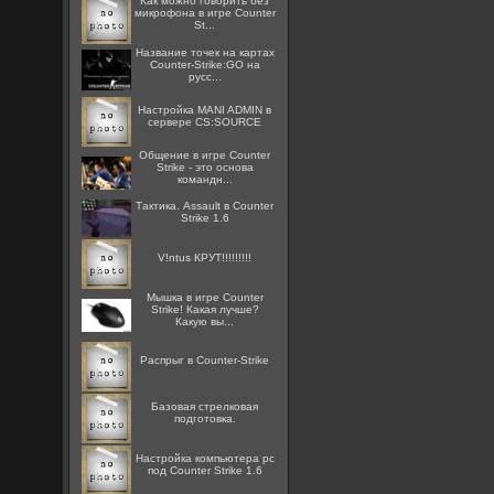
Как можно говорить без
микрофона в игре Counter
St...
Название точек на картах
Counter-Strike:GO на
русс...
Настройка MANI ADMIN в
сервере CS:SOURCE
Общение в игре Counter
Strike - это основа
командн...
Тактика. Assault в Counter
Strike 1.6
V!ntus КРУТ!!!!!!!!!
Мышка в игре Counter
Strike! Какая лучше?
Какую вы...
Распрыг в Counter-Strike
Базовая стрелковая
подготовка.
Настройка компьютера pc
под Counter Strike 1.6