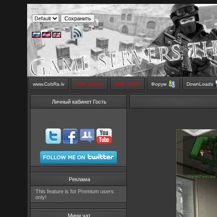
www.CobRa.lv
LIVE Stream
SMS SHOP
Форум
DownLoads
Личный кабинет Гость
Реклама
This feature is for Premium users
only!
Мини чат