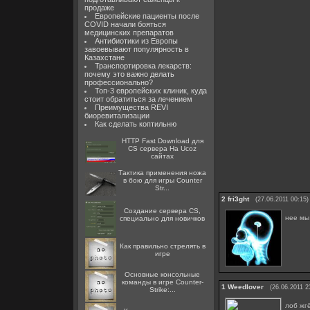
продаже
Европейские пациенты после
COVID начали бояться
медицинских препаратов
Антибиотики из Европы
завоевывают популярность в
Казахстане
Транспортировка лекарств:
почему это важно делать
профессионально?
Топ-3 европейских клиник, куда
стоит обратиться за лечением
Преимущества REVI
биоревитализации
Как сделать коптильню
HTTP Fast Download для
CS сервера На Ucoz
сайтах
Тактика применения ножа
в бою для игры Counter
Str...
2
fri3ght
(27.06.2011 00:15)
Создание сервера CS,
нее мы
специально для новичков
Как правильно стрелять в
игре
Основные консольные
команды в игре Counter-
1
Weedlover
(26.06.2011 2
Strike:...
лоб жг