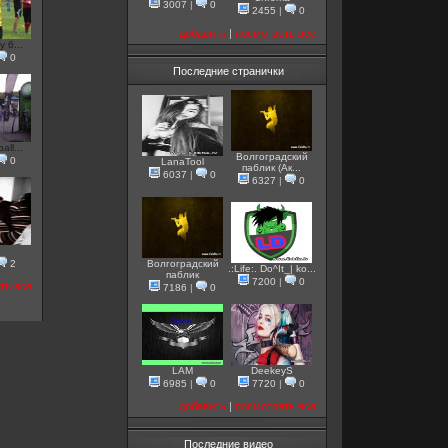
3007
|
0
2455
|
0
добавить
|
посмотреть все
y 6...
0
Последние странички
ll...
Волгоградский
0
LanaTool
паблик (Ак...
6037
|
0
6327
|
0
2
Волгоградский
.:Life:. Do^It_| ko...
паблик
7200
|
0
ть все
7186
|
0
LAM
DeekeyS
6985
|
0
7720
|
0
добавить
|
посмотреть все
Последние видео