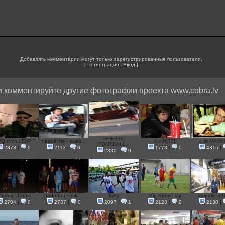
Добавлять комментарии могут только зарегистрированные пользователи.
[
Регистрация
|
Вход
]
 комментируйте другие фотографии проекта www.cobra.lv
GHETTO
iQuitYn.dEpP
headache - выез...
KaiN[72]
llll MAYA ll
FOOTBALL...
2373
|
0
2113
|
0
1773
|
0
4316
|
2330
|
0
rubaj - Dama...
podrubaj - evk ...
Kitty
Big Sport Day
kalpaki - pUf
2704
|
0
2737
|
0
2097
|
1
2123
|
0
2130
|