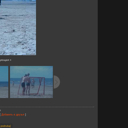
ующая »
b
[
]
Добавить в друзья