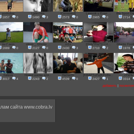
podrubaj
Ljalechka
[Censored]
Lasonik u Evan ...
Big Sport Da
1857
|
0
1490
|
3
2573
|
0
2965
|
0
2714
|
sv-7 sem
olovo _ Ghetto ...
m1x
[Only^Pro^]>>>I...
Ghetto Footba
1689
|
0
2127
|
0
2430
|
3
2710
|
2
1978
|
halava
Новая шапка для...
Hamachi
[KBAPTuPa]KPoBa...
сРаНь
3017
|
4
2243
|
2
4539
|
0
2427
|
1
3314
|
добавить
|
посмотре
лам сайта www.cobra.lv