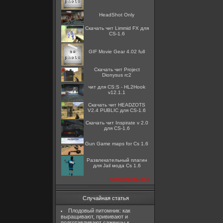
HeadShot Only
Скачать чит Limmid FX для
CS-1.6
GIF Movie Gear 4.02 full
Скачать чит Project
Dionysus rc2
чит для CS:S - HL2Hook
v12.1.1
Скачать чит HEADZOTS
V2.4 PUBLIC для CS-1.6
Скачать чит Inspirate v 2.0
для CS-1.6
Gun Game maps for Cs 1.6
Развлекательный плагин
для Jail мода Cs 1.6
посмотреть все
Случайная статья
Плодовый питомник: как
выращивают, прививают и
подготавливают саженцы к