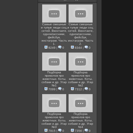
Самые смешные
Самые смешные
и тупые люди соц.
и тупые люди соц.
сетей. Вконтакте,
сетей. Вконтакте,
одноклассники,
одноклассники,
фейсбук,
фейсбук,
инстаграм. Часть
инстаграм. Часть
1.
2.
9249
|
0
8344
|
0
Подборка
Подборка
приколов про
приколов про
животных. Коты,
животных. Коты,
собаки и др. Угар
собаки и др. Угар
№1
№2
7099
|
0
7312
|
0
Подборка
Подборка
приколов про
приколов про
животных. Коты,
животных. Коты,
собаки и др. Угар
собаки и др. Угар
№3
№4
7915
|
0
7356
|
0