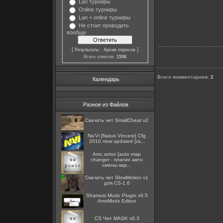
Lan турниры
Online турниры
Lan + online турниры
Не стоит проводить
вообще
[
·
]
Результаты
Архив опросов
Всего ответов:
1596
Всего комментариев
:
2
Календарь
Разное из Файлов
Скачать чит SmallCheat v2
Na'Vi [Natus Vincere] Cfg
2010 new updated [ск...
Amc.amxx [auto map
changer - плагин авто
смены кар...
Скачать чит SlowMotion v1
для CS-1.6
Shamusi Music Plugin v0.5
AmxModx Editon
CS Чит MASK v0.3