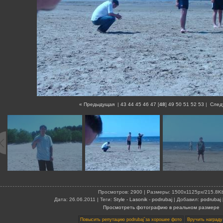
« Предыдущая
|
43
44
45
46
47
[
48
]
49
50
51
52
53
|
След
Просмотров
: 2900 |
Размеры
: 1500x1125px/215.8K
Дата
: 26.06.2011 |
Теги
:
Style - Lasonik - podrubaj
|
Добавил
:
podrubaj
Просмотреть фотографию в реальном размере