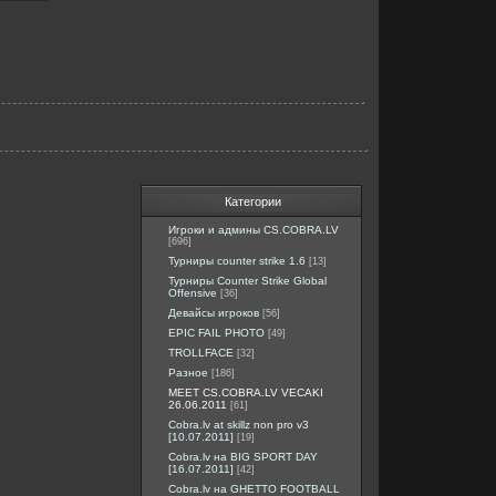
Категории
Игроки и админы CS.COBRA.LV
[696]
Турниры counter strike 1.6
[13]
Турниры Counter Strike Global
Offensive
[36]
Девайсы игроков
[56]
EPIC FAIL PHOTO
[49]
TROLLFACE
[32]
Разное
[186]
MEET CS.COBRA.LV VECAKI
26.06.2011
[61]
Cobra.lv at skillz non pro v3
[10.07.2011]
[19]
Cobra.lv на BIG SPORT DAY
[16.07.2011]
[42]
Cobra.lv на GHETTO FOOTBALL