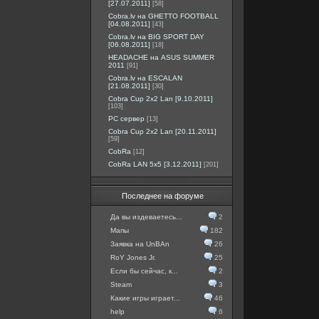
[27.07.2011]
[58]
Cobra.lv на GHETTO FOOTBALL
[04.08.2011]
[43]
Cobra.lv на BIG SPORT DAY
[06.08.2011]
[18]
HEADACHE на ASUS SUMMER
2011
[91]
Cobra.lv на ESCALAN
[21.08.2011]
[30]
Cobra Cup 2x2 Lan [9.10.2011]
[103]
PC сервер
[13]
Cobra Cup 2x2 Lan [20.11.2011]
[59]
CobRa
[12]
CobRa LAN 5x5 [3.12.2011]
[201]
Последнее на форуме
Да вы издеваетесь...
2
Мапы
182
Заявка на UnBAn
26
RoY Jones Jr.
25
Если бы сейчас, к...
2
Steam
3
Какие игры играет...
46
help
6