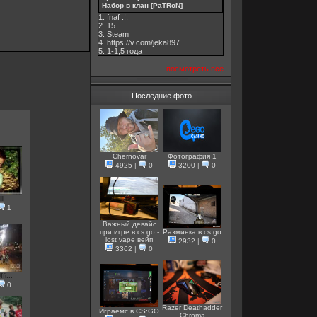
Набор в клан [PaTRoN]
1. fnaf .!.
2. 15
3. Steam
4. https://v.com/jeka897
5. 1-1,5 годa
посмотреть все
Последние фото
Chernovar
Фотография 1
4925
|
0
3200
|
0
ll
1
Важный девайс
при игре в cs:go -
Разминка в cs:go
lost vape вейп
2932
|
0
3362
|
0
fi...
0
Razer Deathadder
Играемс в CS:GO
Chroma