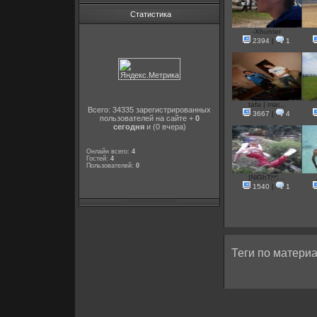
Статистика
-Xhunter
2394
|
1
tafa | mar...
Всего: 34335 зарегистрированных
3667
|
4
пользователей на сайте +
0
сегодня
и (0 вчера)
Онлайн всего:
4
Гостей:
4
Пользователей:
0
|NiGhT ...
1540
|
1
Теги по материа