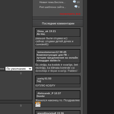
Новая тема.Беспла...
10
Рип шаблона сайта...
8
посмотреть все
Последние комментарии
Dima_ak
19:21
Ak-VaL
раньше были отцами кс)
сейчас отцами детей дочек и
сыновей))
tomastomenas12
08:45
Комплектующие для ПК –
лучшие предложения на онлайн
площадке dalder.lv
Es zināju, ka kodols ir svarīgs, bet
nezināju, ka
klimata kontrole
vai
иев:
dzesētājs ir tikpat svarīgi. Paldies!
0
yuriq
01:53
742
КУПЛЮ КОБРУ
Aleksandr_P
10:37
Dombr
Женился наконец-то. Поздравляю
0
gnezdilovjeka8
15:36