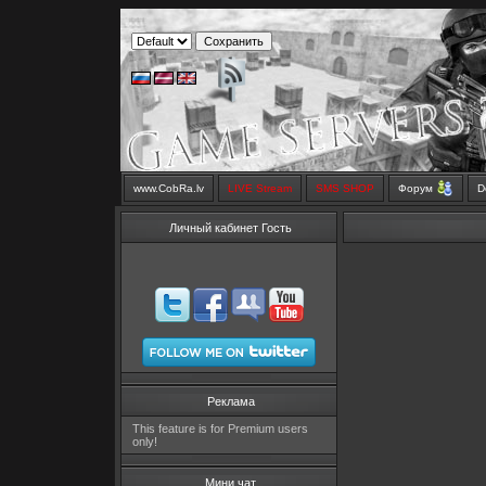
www.CobRa.lv
LIVE Stream
SMS SHOP
Форум
D
Личный кабинет Гость
Реклама
This feature is for Premium users
only!
Мини чат