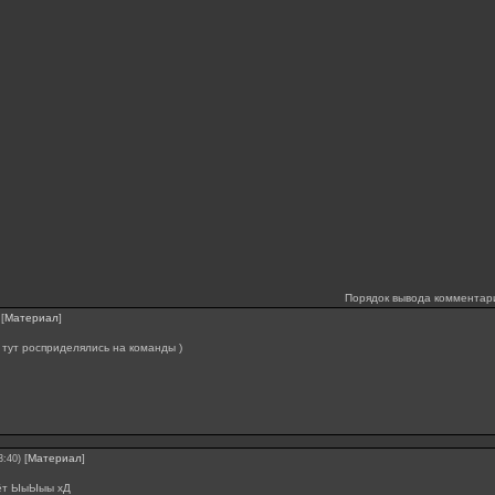
Порядок вывода комментар
[
Материал
]
 тут росприделялись на команды )
[
Материал
]
3:40)
ёт ЫыЫыы хД