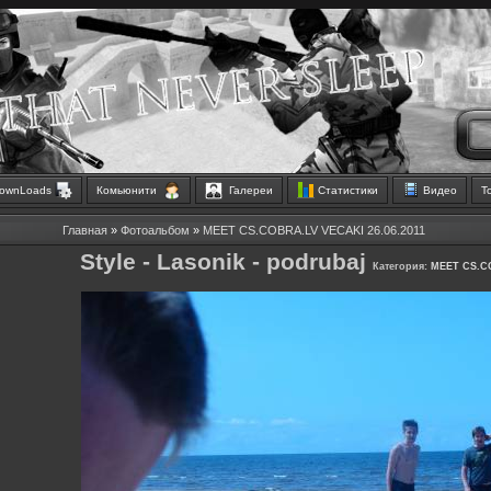
ownLoads
Комьюнити
Галереи
Статистики
Видео
Т
Главная
»
Фотоальбом
»
MEET CS.COBRA.LV VECAKI 26.06.2011
Style - Lasonik - podrubaj
Категория:
MEET CS.CO