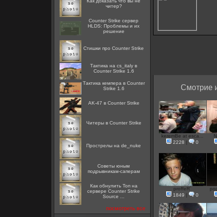
Как доказать что вы не
читер?
Counter Strike сервер
HLDS: Проблемы и их
решение
Стишки про Counter Strike
Тактика на cs_italy в
Counter Strike 1.6
Тактика кемпера в Counter
Смотрие и
Strike 1.6
AK-47 в Counter Strike
Читеры в Counter Strike
keremBe at esca...
N
2228
|
0
Прострелы на de_nuke
Советы юным
подрывникам-саперам
Как обнулить Топ на
proffeR`
pod
сервере Counter Strike
1849
|
0
Source ...
посмотреть все