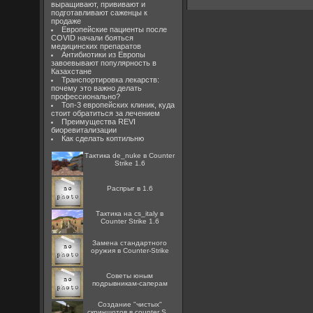
выращивают, прививают и
подготавливают саженцы к
продаже
Европейские пациенты после
COVID начали бояться
медицинских препаратов
Антибиотики из Европы
завоевывают популярность в
Казахстане
Транспортировка лекарств:
почему это важно делать
профессионально?
Топ-3 европейских клиник, куда
стоит обратиться за лечением
Преимущества REVI
биоревитализации
Как сделать коптильню
Тактика de_nuke в Counter
Strike 1.6
Распрыг в 1.6
Тактика на cs_italy в
Counter Strike 1.6
Замена стандартного
оружия в Counter-Strike
Советы юным
подрывникам-саперам
Создание "чистых"
скриншотов в counter S...