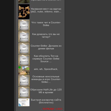
Названия мест на картах
[dd2, nuke, inferno, train...
Что такое чит в Counter-
Strike
Как доказать что вы не
читер?
Counter-Strike: Делаем из
демки фильм
Как обнулить Топ на
сервере Counter Strike
Source ...
aim, wh, Speedhack,
Основные консольные
команды в игре Counter-
Strike:...
Обрезаем Half-Life до 120
Мб в архиве
Быстрая раскрутка сайта
(Бесплатно)
посмотреть все