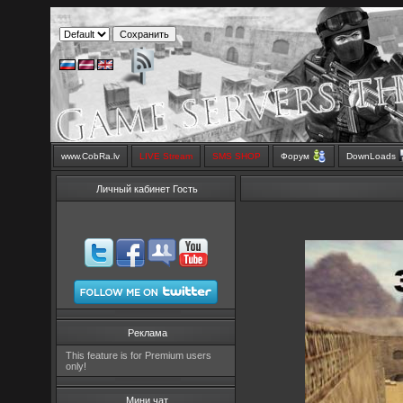
www.CobRa.lv
LIVE Stream
SMS SHOP
Форум
DownLoads
Личный кабинет Гость
Реклама
This feature is for Premium users
only!
Мини чат