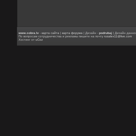
www.cobra.lv
-
карта сайта
|
карта форума
| Дизайн -
podrubaj
| Дизайн данно
По вопросам сотрудничества и рекламы пишите на почту
rusalex11@live.com
Хостинг от
uCoz