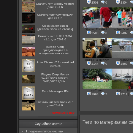
2503
|
0
2354
|
Скачать чит Bloody Vectors
для CS-1.6
Скачать WH+AIM+RADAR
для cs 1.6
Clock Maker plugin
[делаем часы на стенах]
Ghetto_Football...
cobraLV at gh
2593
|
0
2407
|
Скачать чит FUTURAMA
v1.1 для CS-1.6
[Scope Alert]
предупреждает о
прицеливании на вас.
HUPER & quench
NightWolf
Auto Clicker v2.1 download
2144
|
0
2867
|
скачать
Players Drop Money
v1.7[После смерти
выпадают день...
sv-7 sem
cccp * Jlan
Error Messages IDs
1998
|
2
2711
|
Скачать чит test hook v0.1
для CS-1.6
посмотреть все
Теги по материалам са
Случайная статья
Плодовый питомник: как