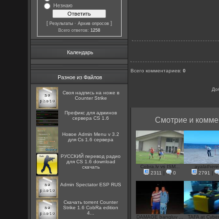
Незнаю
[
·
]
Результаты
Архив опросов
Всего ответов:
1258
Календарь
Всего комментариев
:
0
Разное из Файлов
До
Cвоя надпись на ноже в
Counter Strike
Префикс для админов
сервера CS 1.6
Смотрие и комме
Новое Admin Menu v 3.2
для Cs 1.6 сервера
РУССКИЙ перевод радио
для CS 1.6 download
Cobra.lv vs ISM...
ayalathere
скачать
2311
|
0
2791
|
Admin Spectator ESP RUS
Скачать torrent Counter
Strike 1.6 CobRa edition
4...
DAMAGE bangluv ...
TAFA at Cyber