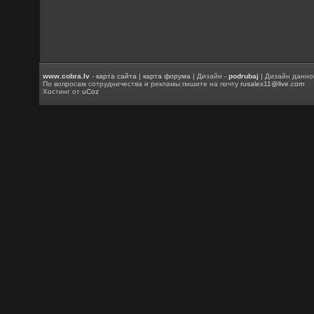
www.cobra.lv
-
карта сайта
|
карта форума
| Дизайн -
podrubaj
| Дизайн данно
По вопросам сотрудничества и рекламы пишите на почту
rusalex11@live.com
Хостинг от
uCoz