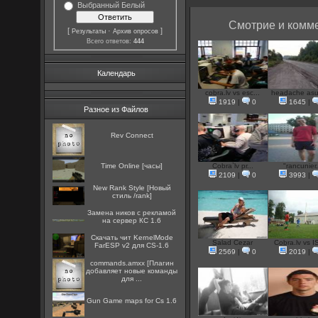
Выбранный Белый
Смотрие и комме
[
·
]
Результаты
Архив опросов
Всего ответов:
444
Календарь
cobra.lv vs esc...
headache asus
1919
|
0
1645
|
Разное из Файлов
Rev Connect
Time Online [часы]
Cobra`lv pr...
"rancunier.
2109
|
0
3993
|
New Rank Style [Новый
стиль /rank]
Замена ников с рекламой
на сервер КС 1.6
Скачать чит KernelMode
Salad Cezar
Cobra.lv vs I
FarESP v2 для CS-1.6
2569
|
0
2019
|
commands.amxx [Плагин
добавляет новые команды
для ...
Gun Game maps for Cs 1.6