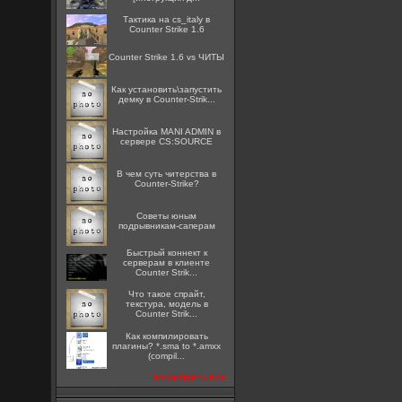
Тактика на cs_italy в
Counter Strike 1.6
Counter Strike 1.6 vs ЧИТЫ
Как установить\запустить
демку в Counter-Strik...
Настройка MANI ADMIN в
сервере CS:SOURCE
В чем суть читерства в
Counter-Strike?
Советы юным
подрывникам-саперам
Быстрый коннект к
серверам в клиенте
Counter Strik...
Что такое спрайт,
текстура, модель в
Counter Strik...
Как компилировать
плагины? *.sma to *.amxx
(compil...
посмотреть все