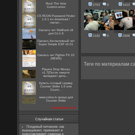
Anti4it
shkola
Rock The Vote
2703
|
0
4113
|
Custom.amxx
CS RCON Password Finder
1.0.1 en download /
скачат...
Скачать чит Wallhack v9
cobra`lv Ha...
DIMKO [smoke
для Cs-1.6
2162
|
0
2608
|
Скачать беспалевный чит
Super Simple ESP v5.01
Скачать чит Fighter FX 10
(NEWS)
Теги по материалам са
Players Drop Money
v1.7[После смерти
выпадают день...
Купить готовый сервер
Counter Strike 1.6 или
Count...
www.cobra.lv sprays для
Counter Strike
посмотреть все
Случайная статья
Плодовый питомник: как
выращивают, прививают и
подготавливают саженцы к