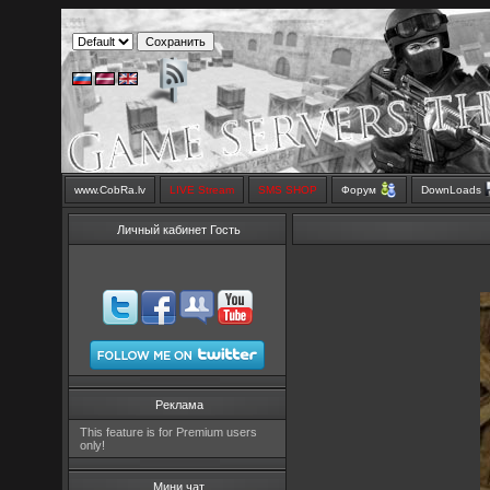
www.CobRa.lv
LIVE Stream
SMS SHOP
Форум
DownLoads
Личный кабинет Гость
Реклама
This feature is for Premium users
only!
Мини чат