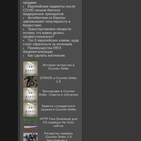
продаже
Европейские пациенты после
COVID начали бояться
медицинских препаратов
Антибиотики из Европы
завоевывают популярность в
Казахстане
Транспортировка лекарств:
почему это важно делать
профессионально?
Топ-3 европейских клиник, куда
стоит обратиться за лечением
Преимущества REVI
биоревитализации
Как сделать коптильню
История читерства в
Counter Strike
STRAFE в Counter-Strike
1.6
Тренировки в Counter
Strike. Советы и обучение
Замена стандартного
оружия в Counter-Strike
HTTP Fast Download для
CS сервера На Ucoz
сайтах
Раскрутка сервера
Counter Strike 1.6
[инструкция д...