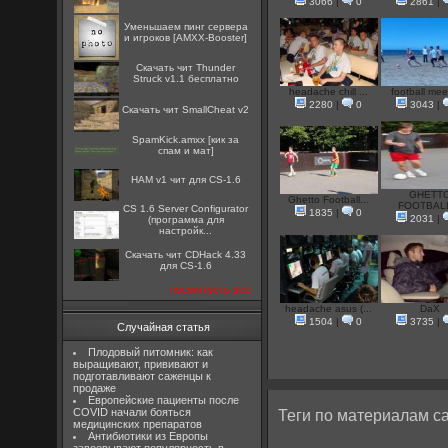
3066
|
0
2861
|
Уменьшаем пинг сервера
и игроков [AMXX-Booster]
Скачать чит Thunder
Struck v1.1 бесплатно
headache chill ...
football meet
2280
|
0
3043
|
Скачать чит SmallCheat v2
SpamKick.amxx [кик за
спам и мат]
HAM v1 чит для CS-1.6
GHETT
Ghetto Football...
FOOTBALL
CS 1.6 Server Configurator
1835
|
0
2031
|
(программа для
настройк...
Скачать чит CDHack 4.33
для CS-1.6
посмотреть все
headache asus (...
DaX
1504
|
0
3735
|
Случайная статья
Плодовый питомник: как
выращивают, прививают и
подготавливают саженцы к
продаже
Европейские пациенты после
COVID начали бояться
Теги по материалам са
медицинских препаратов
Антибиотики из Европы