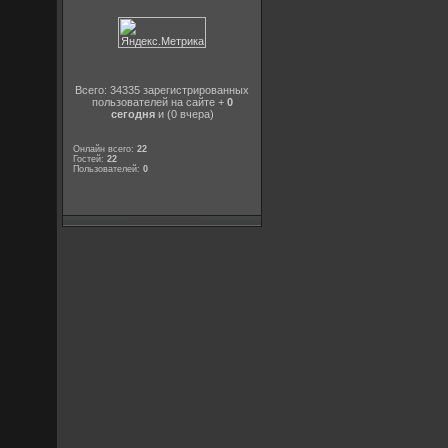
Всего: 34335 зарегистрированных
пользователей на сайте +
0
сегодня
и (0 вчера)
Онлайн всего:
22
Гостей:
22
Пользователей:
0