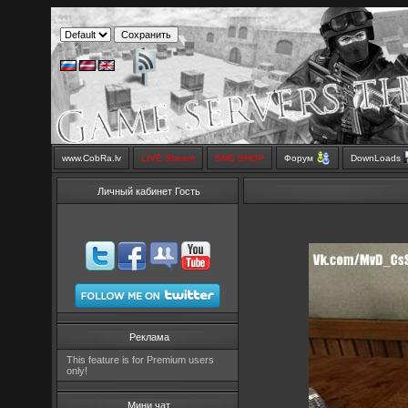
www.CobRa.lv
LIVE Stream
SMS SHOP
Форум
DownLoads
Личный кабинет Гость
Реклама
This feature is for Premium users
only!
Мини чат