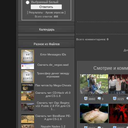
Выбранный Белый
[
·
]
Результаты
Архив опросов
Всего ответов:
444
Календарь
Всего комментариев
:
0
Разное из Файлов
До
Error Messages IDs
Скачать de_vegas.wad
Смотрие и комм
Трансфер денег между
игроками
Пак читов by Mega-Cheats
Скачать чит CD-Hack v6.0
ЛЁХА СРАНЬ
Looser
для CS-1.6
3860
|
3
3225
|
Скачать чит Ogc Begins
v11 Public 2.9 FIX для CS
1...
Скачать чит BiosBase PE-
A для CS-1.6
pTw | Oxxo...
СНаunep 
Napalm Nades 1.2