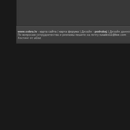
www.cobra.lv
-
карта сайта
|
карта форума
| Дизайн -
podrubaj
| Дизайн данно
По вопросам сотрудничества и рекламы пишите на почту
rusalex11@live.com
Хостинг от
uCoz