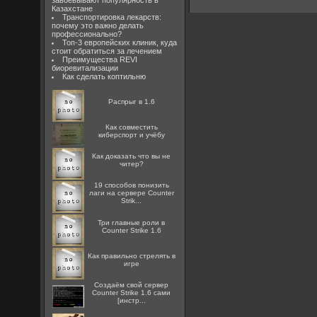
завоевывают популярность в
Казахстане
Транспортировка лекарств:
почему это важно делать
профессионально?
Топ-3 европейских клиник, куда
стоит обратиться за лечением
Преимущества REVI
биоревитализации
Как сделать коптильню
Распрыг в 1.6
Как совместить
киберспорт и учёбу
Как доказать что вы не
читер?
19 способов понизить
лаги на сервере Counter
Strik...
Три главные роли в
Counter Strike 1.6
Как правильно стрелять в
игре
Создаём свой сервер
Counter Strike 1.6 сами
[инстр...