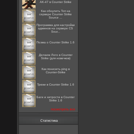
AK-47 в Counter Strike
Как обнулить Топ на
сервере Counter Strike
Source ...
Программа для настройки
админов на сервере CS
Sour...
Поэма о Counter Strike 1.6
Делаем Лого в Counter
Strike (для новечков)
Как понизить ping в
Counter-Strike
Трюки в Counter Strike 1.6
Баги и хитрости в Counter
Strike 1.6
посмотреть все
Статистика