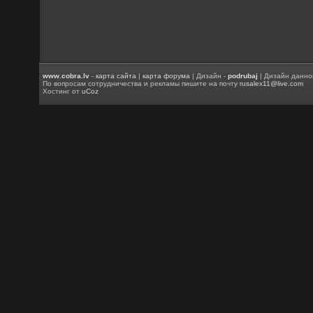
www.cobra.lv
-
карта сайта
|
карта форума
| Дизайн -
podrubaj
| Дизайн данно
По вопросам сотрудничества и рекламы пишите на почту
rusalex11@live.com
Хостинг от
uCoz