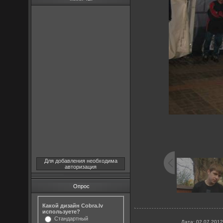
Для добавления необходима
авторизация
Опрос
Какой дизайн Cobra.lv
используете?
Стандартный
Дата
: 02.07.2012