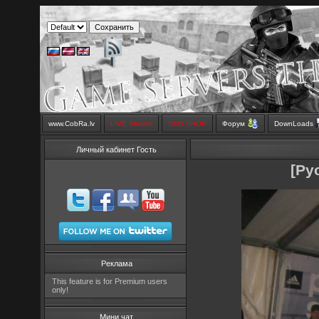
www.CobRa.lv
LIVE Stream
SMS SHOP
Форум
DownLoads
Личный кабинет Гость
[Py
Реклама
This feature is for Premium users
only!
Мини чат