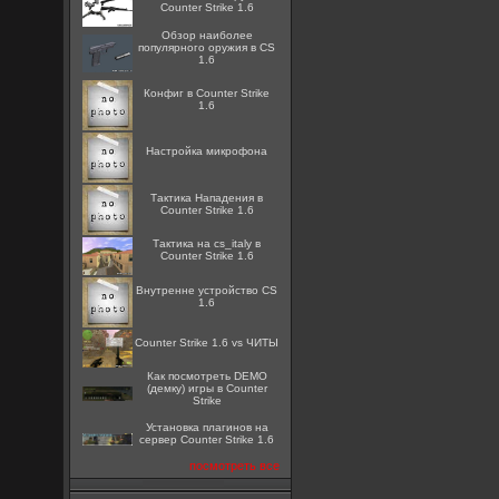
Counter Strike 1.6
Обзор наиболее
популярного оружия в CS
1.6
Конфиг в Counter Strike
1.6
Настройка микрофона
Тактика Нападения в
Counter Strike 1.6
Тактика на cs_italy в
Counter Strike 1.6
Внутренне устройство CS
1.6
Counter Strike 1.6 vs ЧИТЫ
Как посмотреть DEMO
(демку) игры в Counter
Strike
Установка плагинов на
сервер Counter Strike 1.6
посмотреть все