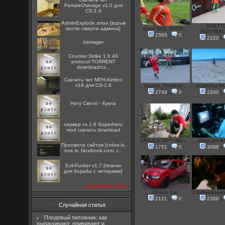
FemaleOwnage v1.0 для
CS-1.6
AdminExplode.amxx [взрыв
GHETT
после смерти админа]
olovo [BIG SPOR...
FOOTBALL
2565
|
0
2220
|
damager
Counter Strike 1.6 48
protocol TORRENT
download/ск...
Скачать чит MPH Aimbot
v18 для CS-1.6
Ghetto_Football...
podrubaj [fo
2749
|
0
2200
|
Ногу Свело - Кукла
сервер cs 1.6 Superhero
mod скачать download
CRAdLE OF^^ Maa...
virtus pro A
Просмотр сайтов [cobra.lv,
1751
|
0
3098
|
one.lv, facebook.com, t...
Evil-Fucker v1.7 [плагин
для борьбы с читерами]
посмотреть все
Ghetto Car
CobRaaaaaaa
2121
|
0
2386
|
Случайная статья
Плодовый питомник: как
выращивают, прививают и