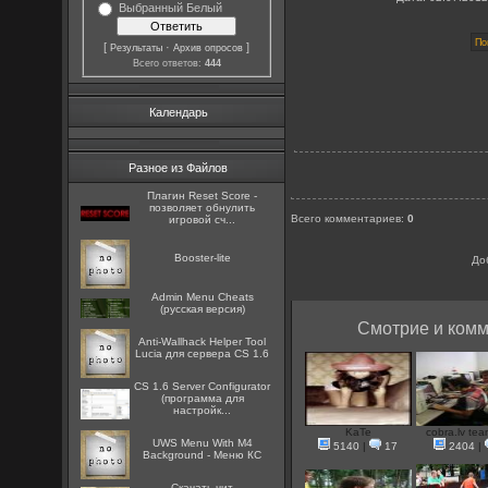
Выбранный Белый
[
·
]
Результаты
Архив опросов
Всего ответов:
444
Календарь
Разное из Файлов
Плагин Reset Score -
позволяет обнулить
Всего комментариев
:
0
игровой сч...
Booster-lite
До
Admin Menu Cheats
(русская версия)
Смотрие и комм
Anti-Wallhack Helper Tool
Lucia для сервера CS 1.6
CS 1.6 Server Configurator
(программа для
настройк...
KaTe
cobra.lv tea
UWS Menu With M4
5140
|
17
2404
|
Background - Меню КС
Скачать чит