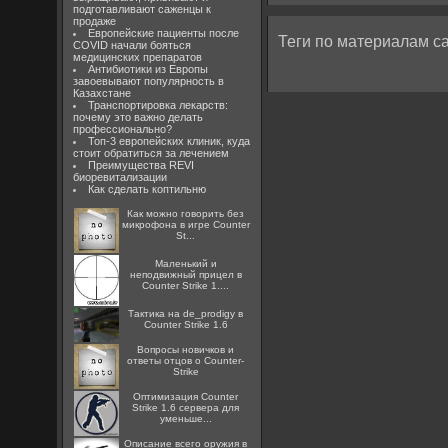
подготавливают саженцы к
продаже
Европейские пациенты после
Теги по материалам са
COVID начали бояться
медицинских препаратов
Антибиотики из Европы
завоевывают популярность в
Казахстане
Транспортировка лекарств:
почему это важно делать
профессионально?
Топ-3 европейских клиник, куда
стоит обратиться за лечением
Преимущества REVI
биоревитализации
Как сделать коптильню
Как можно говорить без
микрофона в игре Counter
St...
Маленький и
неподвижный прицел в
Counter Strike 1....
Тактика на de_prodigy в
Counter Strike 1.6
Вопросы новичков и
ответы отцов о Counter-
Strike
Оптимизация Counter
Strike 1.6 сервера для
уменьше...
Описание всего оружия в