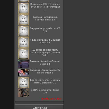
Запускаем CS 1.6 сервер
от А до Я !!! [инструкция
...
Тактика Нападения в
Counter Strike 1.6
Внутренне устройство CS
1.6
Радиокоманды в Counter
Strike 1.6
19 способов понизить
лаги на сервере Counter
Strik...
Тактика. Assault в Counter
Strike 1.6
Уроки от Эдика [Moscow5]
на de_inferno
Как создать клан и как им
потом управлять...
STRAFE в Counter-Strike
1.6
посмотреть все
Статистика