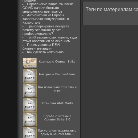
продаже
Европейские пациенты после
COVID начали бояться
Теги по материалам са
медицинских препаратов
Антибиотики из Европы
завоевывают популярность в
Казахстане
Транспортировка лекарств:
почему это важно делать
профессионально?
Топ-3 европейских клиник, куда
стоит обратиться за лечением
Преимущества REVI
биоревитализации
Как сделать коптильню
Комиксы о Counter Strike
Распрыг в Counter-Strike
Как правильно стрелять в
игре
Установка AMX Mod'a
Борьба с читами в
Counter Strike 1.6
Как установить\запустить
демку в Counter-Strik...