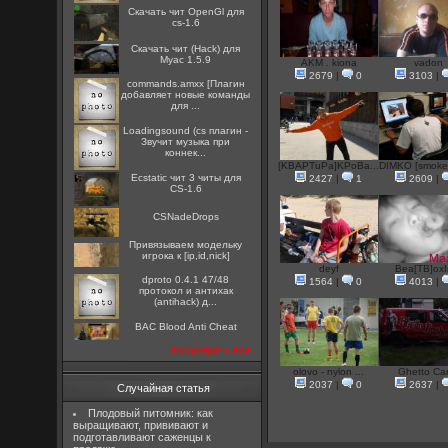
Скачать чит OpenGl для
cs-1.6
Скачать чит (Hack) для
Myac 1.5.9
AKM . kiona
vadon
2679
|
0
3103
|
commands.amxx [Плагин
добавляет новые команды
для ...
Loadingsound (cs плагин -
Звучит музыка при
коннек...
[KBAPTuPa]KPoBa...
DIMKO [smoke
Ecstatic чит 3 читы для
2427
|
1
2609
|
CS-1.6
CSNadeDrops
Привязываем модельку
игрока к [ip,id,nick]
deyf
Bea[TB]ox
dproto 0.4.1 47/48
1564
|
0
4013
|
протокол и антихак
(antihack) д...
BAC Blood Anti Cheat
посмотреть все
olovo - nylon ...
Ghetto Ca
2037
|
0
2637
|
Случайная статья
Плодовый питомник: как
выращивают, прививают и
подготавливают саженцы к