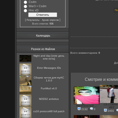
Csdm
War3 + Csdm
Hns xD
[
·
]
Результаты
Архив опросов
Всего ответов:
936
Календарь
Разное из Файлов
Всего комментариев
:
0
Night and day [vote день
или ночь]
До
Error Messages IDs
Сборка читов для myAC
Смотрие и комме
1.6.0
FunMod v4.0
NOD32 antivirus
CS.COBRA
HackDetecteD ...
MEE...
2132
|
0
2431
|
cs16 protocol48 full patch