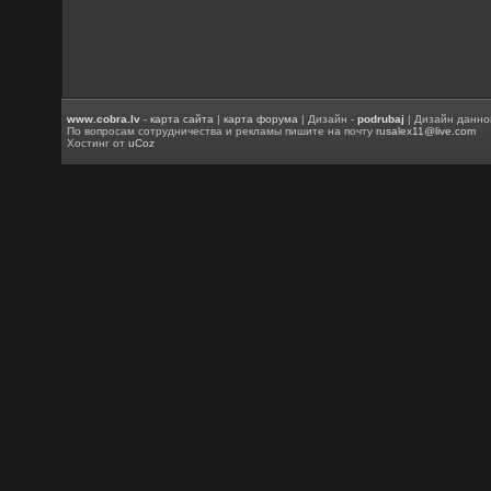
www.cobra.lv
-
карта сайта
|
карта форума
| Дизайн -
podrubaj
| Дизайн данно
По вопросам сотрудничества и рекламы пишите на почту
rusalex11@live.com
Хостинг от
uCoz