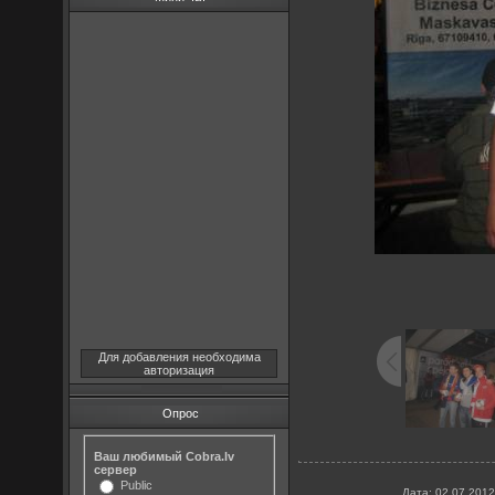
Для добавления необходима
авторизация
Опрос
Ваш любимый Cobra.lv
сервер
Public
Дата
: 02.07.2012