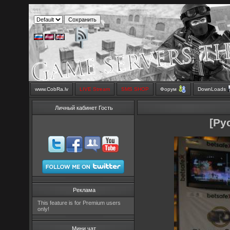
www.CobRa.lv
LIVE Stream
SMS SHOP
Форум
DownLoads
Личный кабинет Гость
[Py
Реклама
This feature is for Premium users
only!
Мини чат