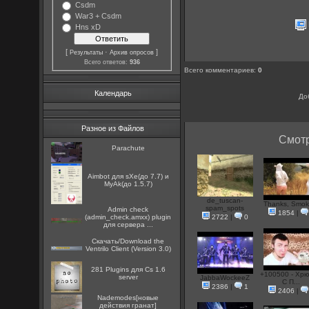
Csdm
War3 + Csdm
Hns xD
[
·
]
Результаты
Архив опросов
Всего ответов:
936
Всего комментариев
:
0
Календарь
До
Разное из Файлов
Смотр
Parachute
Aimbot для sXe(до 7.7) и
MyAk(до 1.5.7)
de_tuscan-
Thanks, Smok
spam_spots
Admin check
1854
|
(admin_check.amxx) plugin
2722
|
0
для сервера ...
Скачать/Download the
Ventrilo Client (Version 3.0)
281 Plugins для Cs 1.6
+100500 - Хр
server
JabbaWockeeZ
С П...
2386
|
1
2406
|
Nademodes[новые
действия гранат]