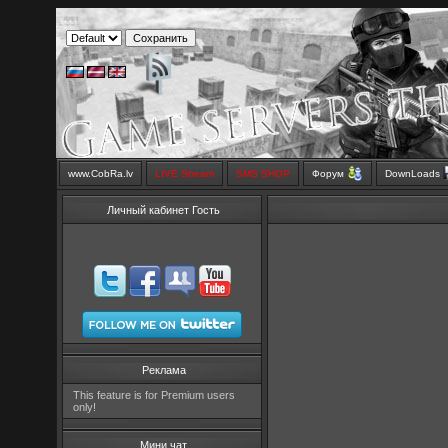
www.CobRa.lv
LIVE Stream
SMS SHOP
Форум
DownLoads
Личный кабинет Гость
Реклама
This feature is for Premium users
only!
Мини чат