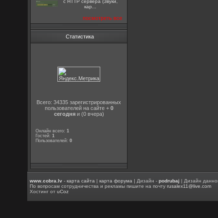
с HTTP сервера (Звуки,
кар...
посмотреть все
Статистика
Всего: 34335 зарегистрированных
пользователей на сайте +
0
сегодня
и (0 вчера)
Онлайн всего:
1
Гостей:
1
Пользователей:
0
www.cobra.lv
-
карта сайта
|
карта форума
| Дизайн -
podrubaj
| Дизайн данно
По вопросам сотрудничества и рекламы пишите на почту
rusalex11@live.com
Хостинг от
uCoz