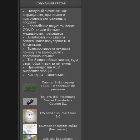
Случайная статья
Плодовый питомник: как
выращивают, прививают и
подготавливают саженцы к
продаже
Европейские пациенты после
COVID начали бояться
медицинских препаратов
Антибиотики из Европы
завоевывают популярность в
Казахстане
Транспортировка лекарств:
почему это важно делать
профессионально?
Топ-3 европейских клиник, куда
стоит обратиться за лечением
Преимущества REVI
биоревитализации
Как сделать коптильню
Counter Strike сервер
HLDS: Проблемы и их
решение
Гранаты [HE, Flashbang,
Smoke Grendade в
Counter S...
CW server Counter Strike
1.6
Быстрая раскрутка сайта
(Бесплатно)
aim, wh, Speedhack,