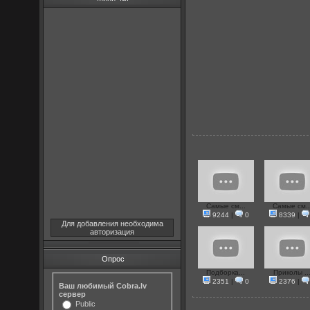
Самые см...
Самые см..
9244
|
0
8339
|
Для добавления необходима
авторизация
Опрос
Подборка...
Приколы ..
2351
|
0
2376
|
Ваш любимый Cobra.lv
сервер
Public