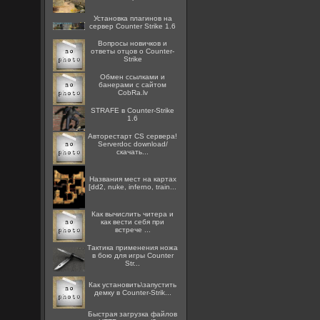
Установка плагинов на
сервер Counter Strike 1.6
Вопросы новичков и
ответы отцов о Counter-
Strike
Oбмен ссылками и
банерами с сайтом
CobRa.lv
STRAFE в Counter-Strike
1.6
Авторестарт CS сервера!
Serverdoc download/
скачать...
Названия мест на картах
[dd2, nuke, inferno, train...
Как вычислить читера и
как вести себя при
встрече ...
Тактика применения ножа
в бою для игры Counter
Str...
Как установить\запустить
демку в Counter-Strik...
Быстрая загрузка файлов