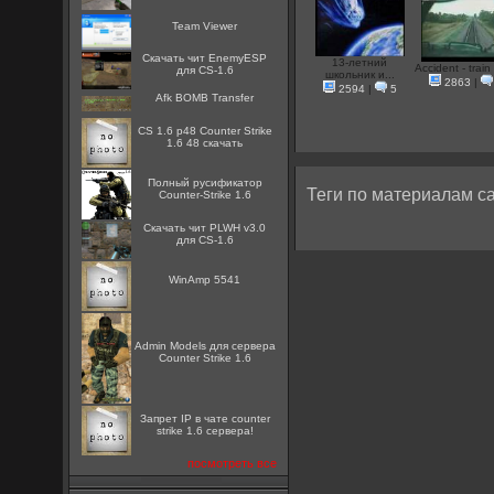
Team Viewer
Скачать чит EnemyESP
13-летний
Accident - train 
для CS-1.6
школьник и...
2863
|
2594
|
5
Afk BOMB Transfer
CS 1.6 p48 Counter Strike
1.6 48 скачать
Полный русификатор
Теги по материалам са
Counter-Strike 1.6
Скачать чит PLWH v3.0
для CS-1.6
WinAmp 5541
Admin Models для сервера
Counter Strike 1.6
Запрет IP в чате counter
strike 1.6 сервера!
посмотреть все