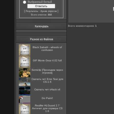
Выбранный Белый
[
·
]
Результаты
Архив опросов
Всего ответов:
444
Всего комментариев
:
1
Календарь
Разное из Файлов
Black Sabath - wheels of
confusion
GIF Movie Gear 4.02 full
Semiclip [Проходим через
игроков]
Скачать чит Emo Tear для
CS-1.6
Скачать чит vHack v4
Go Paint!
Reallite HLGuard 2.7
Aнтичит для сервера CS
1.6