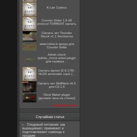
K-Lite Codecs
Counter Strike 1.6 48
protocol TORRENT скачать
Скачать чит Thunder
Struck v1.1 бесплатно
www.cobra.lv sprays для
Counter Strike
Admin check
(admin_check.amxx) plugin
для сервера ...
Скачать dproto [0.9.179] -
HLDS serverside crack (...
Скачать чит WallHack v6.5
для CS-1.6
Clock Maker plugin
[делаем часы на стенах]
посмотреть все
Случайная статья
Плодовый питомник: как
выращивают, прививают и
подготавливают саженцы к
продаже