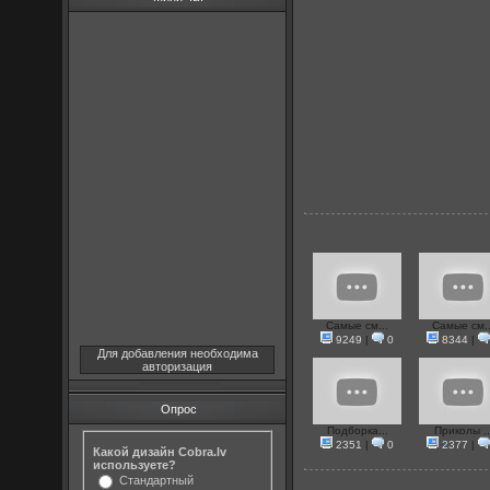
Самые см...
Самые см..
9249
|
0
8344
|
Для добавления необходима
авторизация
Опрос
Подборка...
Приколы ..
2351
|
0
2377
|
Какой дизайн Cobra.lv
используете?
Стандартный