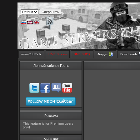
www.CobRa.lv
LIVE Stream
SMS SHOP
Форум
DownLoads
Личный кабинет Гость
Реклама
This feature is for Premium users
only!
Мини чат