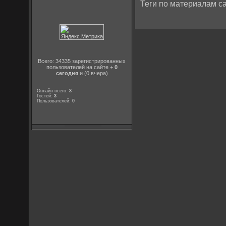
Теги по материалам са
Всего: 34335 зарегистрированных
пользователей на сайте +
0
сегодня
и (0 вчера)
Онлайн всего:
3
Гостей:
3
Пользователей:
0