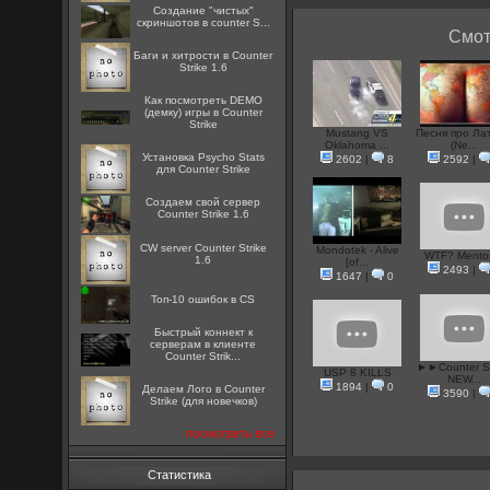
Создание "чистых"
скриншотов в counter S...
Смот
Баги и хитрости в Counter
Strike 1.6
Как посмотреть DEMO
(демку) игры в Counter
Strike
Mustang VS
Песня про Ла
Oklahoma ...
(Ne...
Установка Psycho Stats
2602
|
8
2592
|
для Counter Strike
Создаем свой сервер
Counter Strike 1.6
CW server Counter Strike
Mondotek - Alive
WTF? Mento
1.6
[of...
2493
|
1647
|
0
Топ-10 ошибок в CS
Быстрый коннект к
серверам в клиенте
Counter Strik...
►►Counter St
USP 8 KILLS
NEW...
1894
|
0
Делаем Лого в Counter
3590
|
Strike (для новечков)
посмотреть все
Статистика