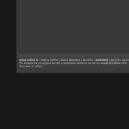
www.cobra.lv
-
карта сайта
|
карта форума
| Дизайн -
podrubaj
| Дизайн данн
По вопросам сотрудничества и рекламы пишите на почту
rusalex11@live.com
Хостинг от
uCoz