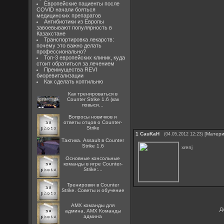
Европейские пациенты после
COVID начали бояться
медицинских препаратов
Антибиотики из Европы
завоевывают популярность в
Казахстане
Транспортировка лекарств:
почему это важно делать
профессионально?
Топ-3 европейских клиник, куда
стоит обратиться за лечением
Преимущества REVI
биоревитализации
Как сделать коптильню
Как тренироваться в
Counter Strike 1.6 (как
повыси...
Вопросы новичков и
ответы отцов о Counter-
Strike
1
CauKaH
[
Матер
(04.05.2012 12:23)
Тактика. Assault в Counter
Strike 1.6
xrenj
Основные консольные
команды в игре Counter-
Strike:...
Тренировки в Counter
Strike. Советы и обучение
AMX команды для
Д
админа, AMX Команды
админа