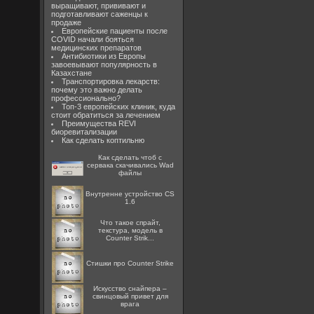
выращивают, прививают и
подготавливают саженцы к
продаже
Европейские пациенты после
COVID начали бояться
медицинских препаратов
Антибиотики из Европы
завоевывают популярность в
Казахстане
Транспортировка лекарств:
почему это важно делать
профессионально?
Топ-3 европейских клиник, куда
стоит обратиться за лечением
Преимущества REVI
биоревитализации
Как сделать коптильню
Как сделать чтоб с
сервака скачивались Wad
файлы
Внутренне устройство CS
1.6
Что такое спрайт,
текстура, модель в
Counter Strik...
Стишки про Counter Strike
Искусство снайпера –
свинцовый привет для
врага