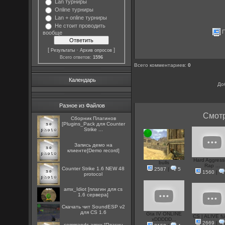
Lan турниры
Online турниры
Lan + online турниры
Не стоит проводить
П
вообще
[
·
]
Результаты
Архив опросов
Всего ответов:
1596
Всего комментариев
:
0
Календарь
До
Разное из Файлов
Смотр
Сборник Плагинов
[Plugins_Pack для Counter
Strike ...
Запись демо на
клиенте[Demo record]
Hard Aggress
bulls
Rap ...
Counter Strike 1.6 NEW 48
2587
|
5
1560
|
protocol
amx_Idiot [плагин для cs
1.6 сервера]
Скачать чит SoundESP v2
для CS 1.6
Gta IV ONLINE
CS | ALIVE full
xDDDDD...
2669
|
commands.amxx [Плагин