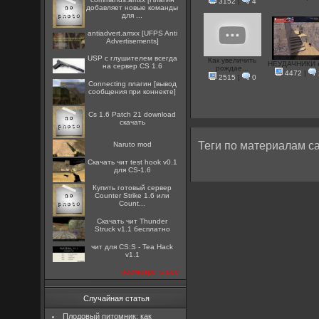
3152
|
4
добавляет новые команды
для ...
antiadvert.amxx [UFPS Anti
Advertisements]
USP с глушителем всегда
Как увеличить
НЕУДАЧНИКИ 
на сервер CS 1.6
рождае...
4472
|
2515
|
0
Connecting плагин [вывод
сообщения при коннекте]
Cs 1.6 Patch 21 download
скачать
Теги по материалам са
Naruto mod
Скачать чит test hook v0.1
для CS-1.6
Купить готовый сервер
Counter Strike 1.6 или
Count...
Скачать чит Thunder
Struck v1.1 бесплатно
чит для CS:S - Tea Hack
v1.1
посмотреть все
Случайная статья
Плодовый питомник: как