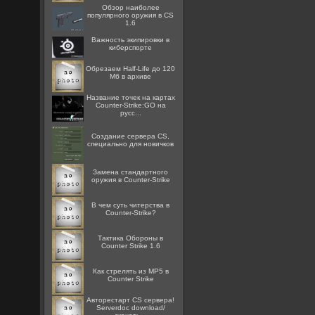
Обзор наиболее
популярного оружия в CS
1.6
Важность экипировки в
киберспорте
Обрезаем Half-Life до 120
Мб в архиве
Название точек на картах
Counter-Strike:GO на
русс...
Создание сервера CS,
специально для новичков
Замена стандартного
оружия в Counter-Strike
В чем суть читерства в
Counter-Strike?
Тактика Обороны в
Counter Strike 1.6
Как стрелять из MP5 в
Counter Strike
Авторестарт CS сервера!
Serverdoc download/