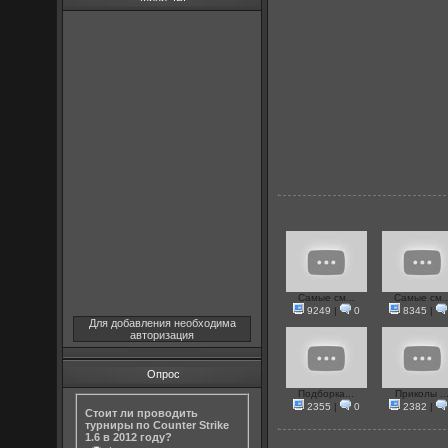
Самые см...
Самые см..
9249
|
0
8345
|
Для добавления необходима
авторизация
Опрос
Подборка...
Приколы ..
2355
|
0
2382
|
Стоит ли проводить
турниры по Counter Strike
1.6 в 2012 году?