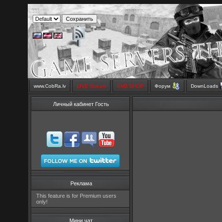
www.CobRa.lv
LIVE Stream
SMS SHOP
Форум
DownLoads
Личный кабинет Гость
Реклама
This feature is for Premium users
only!
Мини чат