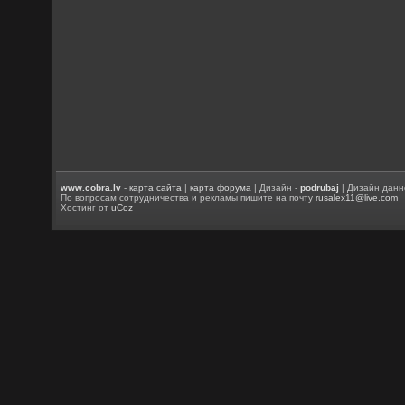
www.cobra.lv
-
карта сайта
|
карта форума
| Дизайн -
podrubaj
| Дизайн данн
По вопросам сотрудничества и рекламы пишите на почту
rusalex11@live.com
Хостинг от
uCoz