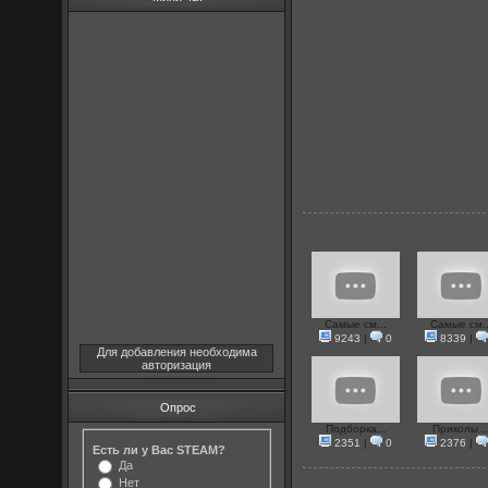
Самые см...
Самые см..
9243
|
0
8339
|
Для добавления необходима
авторизация
Опрос
Подборка...
Приколы ..
2351
|
0
2376
|
Есть ли у Вас STEAM?
Да
Нет