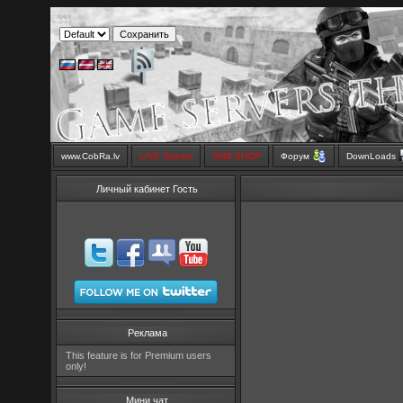
www.CobRa.lv
LIVE Stream
SMS SHOP
Форум
DownLoads
Личный кабинет Гость
Реклама
This feature is for Premium users
only!
Мини чат