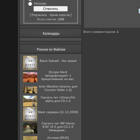
Незнаю
[
·
]
Результаты
Архив опросов
Всего ответов:
1258
Всего комментариев
:
1
Календарь
Разное из Файлов
Black Sabath - the wizard
[Scope Alert]
предупреждает о
прицеливании на вас.
Auto Weather [плагин для
Counter Strike 1.6]
Скачать чит n0manc0rz
alpha для CS-1.6
Мапс сервера (11.12.2008)
Скачать чит MP-Hacks
ESP v5.0 для CS-1.6
(Невидимк...
Антимат[RUS]