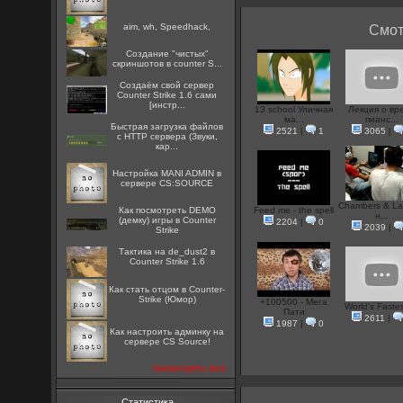
aim, wh, Speedhack,
Смот
Создание "чистых"
скриншотов в counter S...
Создаём свой сервер
Counter Strike 1.6 сами
[инстр...
13 school Уличная
Лекция о вр
ма...
пианс...
Быстрая загрузка файлов
2521
|
1
3065
|
с HTTP сервера (Звуки,
кар...
Настройка MANI ADMIN в
сервере CS:SOURCE
Chambers & La
Как посмотреть DEMO
Feed me - the spell
н...
(демку) игры в Counter
2204
|
0
2039
|
Strike
Тактика на de_dust2 в
Counter Strike 1.6
Как стать отцом в Counter-
Strike (Юмор)
+100500 - Мега
World's Fastest
Пати
2611
|
1987
|
0
Как настроить админку на
сервере CS Source!
посмотреть все
Статистика