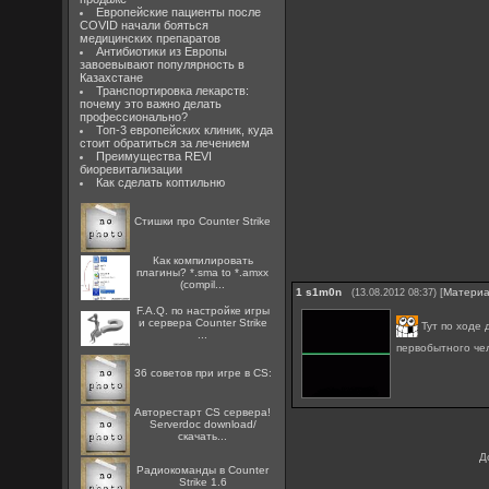
Европейские пациенты после
COVID начали бояться
медицинских препаратов
Антибиотики из Европы
завоевывают популярность в
Казахстане
Транспортировка лекарств:
почему это важно делать
профессионально?
Топ-3 европейских клиник, куда
стоит обратиться за лечением
Преимущества REVI
биоревитализации
Как сделать коптильню
Стишки про Counter Strike
Как компилировать
плагины? *.sma to *.amxx
(compil...
1
s1m0n
[
Матери
(13.08.2012 08:37)
F.A.Q. по настройке игры
и сервера Counter Strike
Тут по ходе 
...
первобытного че
36 советов при игре в CS:
Авторестарт CS сервера!
Serverdoc download/
скачать...
Д
Радиокоманды в Counter
Strike 1.6