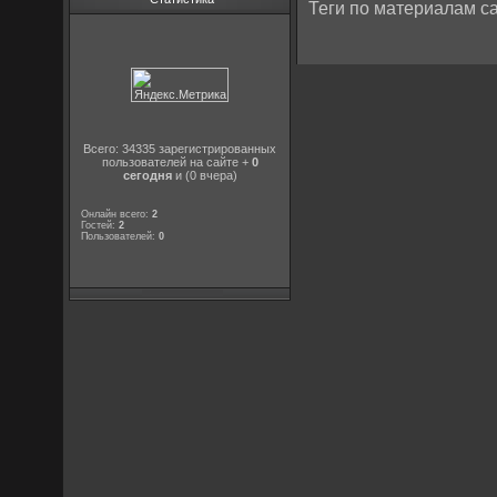
Теги по материалам са
Всего: 34335 зарегистрированных
пользователей на сайте +
0
сегодня
и (0 вчера)
Онлайн всего:
2
Гостей:
2
Пользователей:
0