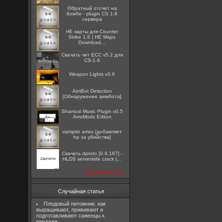
Обратный отсчет на
бомбе - plugin CS 1.6
сервера
HE карты для Counter
Strike 1.6 ( HE Maps
Download...
Скачать чит ECC v5.2 для
CS-1.6
Weapon Lights v0.6
AimBot Detection
[Обнаружение аимбота]
Shamusi Music Plugin v0.5
AmxModx Editon
vampire amxx [добавляет
hp за убийства]
Скачать dproto [0.9.187] -
HLDS serverside crack (...
посмотреть все
Случайная статья
Плодовый питомник: как
выращивают, прививают и
подготавливают саженцы к
продаже