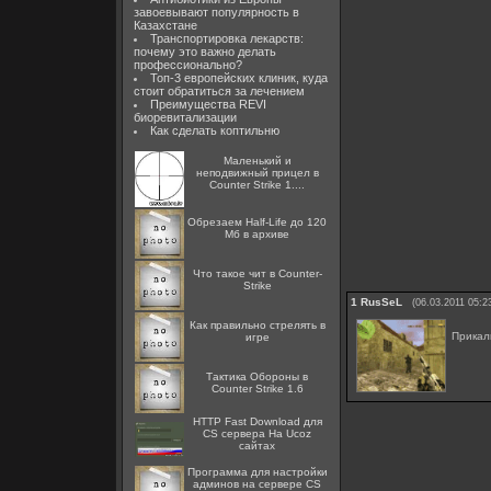
завоевывают популярность в
Казахстане
Транспортировка лекарств:
почему это важно делать
профессионально?
Топ-3 европейских клиник, куда
стоит обратиться за лечением
Преимущества REVI
биоревитализации
Как сделать коптильню
Маленький и
неподвижный прицел в
Counter Strike 1....
Обрезаем Half-Life до 120
Мб в архиве
Что такое чит в Counter-
Strike
1
RusSeL
(06.03.2011 05:2
Как правильно стрелять в
Прикал
игре
Тактика Обороны в
Counter Strike 1.6
HTTP Fast Download для
CS сервера На Ucoz
сайтах
Программа для настройки
админов на сервере CS