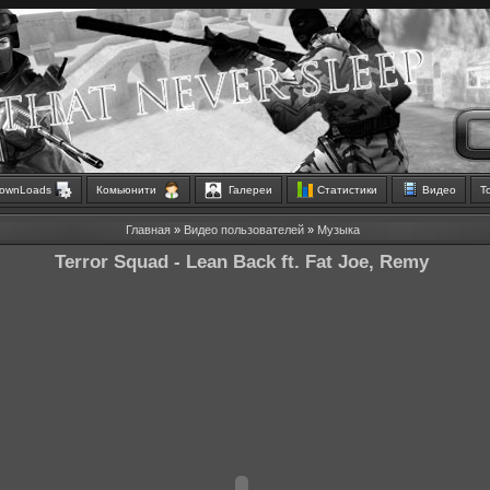
ownLoads
Комьюнити
Галереи
Статистики
Видео
Т
Главная
»
Видео пользователей
»
Музыка
Terror Squad - Lean Back ft. Fat Joe, Remy