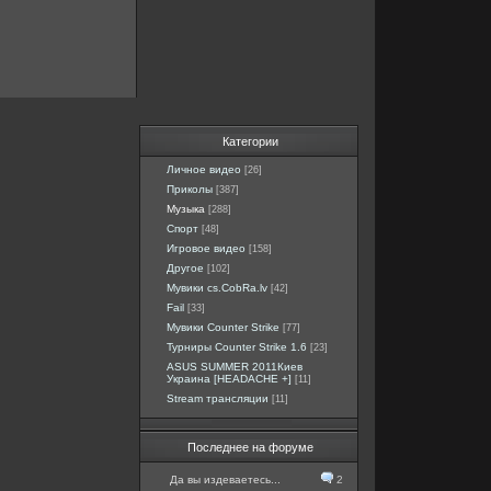
Категории
Личное видео
[26]
Приколы
[387]
Музыка
[288]
Спорт
[48]
Игровое видео
[158]
Другое
[102]
Мувики cs.CobRa.lv
[42]
Fail
[33]
Мувики Counter Strike
[77]
Турниры Counter Strike 1.6
[23]
ASUS SUMMER 2011Киев
Украина [HEADACHE +]
[11]
Stream трансляции
[11]
Последнее на форуме
Да вы издеваетесь...
2