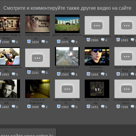
Смотрите и комментируйте также другие видео на сайте
очные люди и
Useful Dog Tricks
Дайте возможность
Аварии грузовиков
fSi.ee ' hayke -.
Влад...
pe...
па...
2696
|
4
1693
|
1506
|
0
1824
|
0
2075
|
3
данул, главное
Супер подборка
Example -
Duck Sauce - B
5'Nizza - Солдат
во...
везен...
Kickstarts...
Bad...
2241
|
0
2993
|
5
2583
|
4
1644
|
3
2074
|
IS CORNELL -
Cobra.lv в
Led Zeppelin - The
Seba feat. Kirsty
Отрезание чл
Bill...
Gailezers...
O...
Ha...
насп...
1882
|
0
2696
|
2
1963
|
0
2451
|
0
7268
|