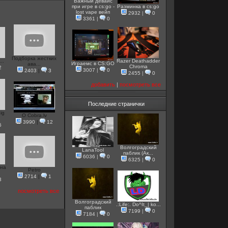
Важный девайс
при игре в cs:go -
Разминка в cs:go
lost vape вейп
2932
|
0
3361
|
0
Подборка жестких
..
Razer Deathadder
Играемс в CS:GO
ава...
Chroma
2
3007
|
0
2403
|
3
2455
|
0
добавить
|
посмотреть все
Последние странички
ig
O Cobra.lv
3990
|
12
6
Волгоградский
LanaTool
паблик (Ак...
6036
|
0
6325
|
0
ена
Petro
2714
|
1
3
посмотреть все
Волгоградский
.:Life:. Do^It_| ko...
паблик
7199
|
0
7184
|
0