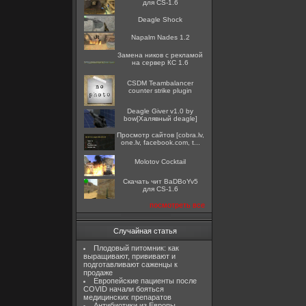
для CS-1.6
Deagle Shock
Napalm Nades 1.2
Замена ников с рекламой
на сервер КС 1.6
CSDM Teambalancer
counter strike plugin
Deagle Giver v1.0 by
bow[Халявный deagle]
Просмотр сайтов [cobra.lv,
one.lv, facebook.com, t...
Molotov Cocktail
Скачать чит BaDBoYv5
для CS-1.6
посмотреть все
Случайная статья
Плодовый питомник: как
выращивают, прививают и
подготавливают саженцы к
продаже
Европейские пациенты после
COVID начали бояться
медицинских препаратов
Антибиотики из Европы