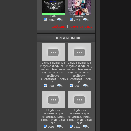
LAM
DeekeyS
6984
|
0
7718
|
0
добавить
|
посмотреть все
Последние видео
Самые смешные
Самые смешные
и тупые люди соц.
и тупые люди соц.
сетей. Вконтакте,
сетей. Вконтакте,
одноклассники,
одноклассники,
фейсбук,
фейсбук,
инстаграм. Часть
инстаграм. Часть
1.
2.
9246
|
0
8341
|
0
Подборка
Подборка
приколов про
приколов про
животных. Коты,
животных. Коты,
собаки и др. Угар
собаки и др. Угар
№1
№2
7099
|
0
7312
|
0