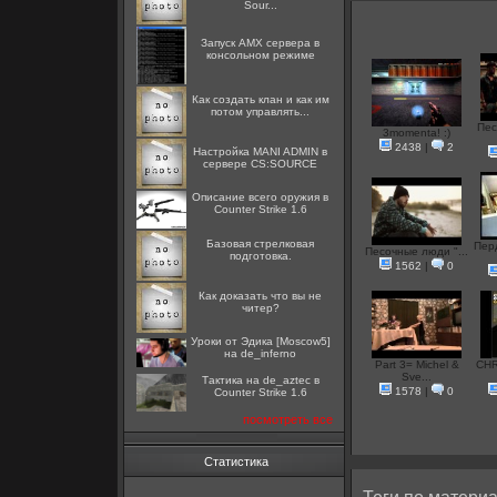
Sour...
Запуск AMX сервера в
консольном режиме
Как создать клан и как им
потом управлять...
Пес
3momenta! :)
2438
|
2
Настройка MANI ADMIN в
сервере CS:SOURCE
Описание всего оружия в
Counter Strike 1.6
Базовая стрелковая
Пер
Песочные люди "...
подготовка.
1562
|
0
Как доказать что вы не
читер?
Уроки от Эдика [Moscow5]
на de_inferno
Part 3= Michel &
CHR
Sve...
Тактика на de_aztec в
1578
|
0
Counter Strike 1.6
посмотреть все
Статистика