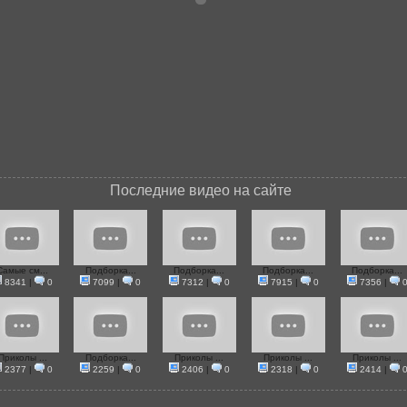
Последние видео на сайте
Самые см...
Подборка...
Подборка...
Подборка...
Подборка...
8341
|
0
7099
|
0
7312
|
0
7915
|
0
7356
|
Приколы ...
Подборка...
Приколы ...
Приколы ...
Приколы ...
2377
|
0
2259
|
0
2406
|
0
2318
|
0
2414
|