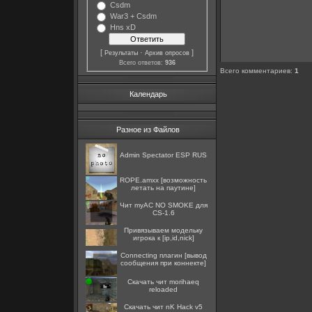
Csdm
War3 + Csdm
Hns xD
[
·
]
Результаты
Архив опросов
Всего ответов:
936
Всего комментариев
:
1
Календарь
Разное из Файлов
Admin Spectator ESP RUS
ROPE.amxx [возможность
летать на паутине]
Чит myAC NO SMOKE для
CS-1.6
Привязываем модельку
игрока к [ip,id,nick]
Connecting плагин [вывод
сообщения при коннекте]
Скачать чит morihaeq
reloaded
Скачать чит nK Hack v5