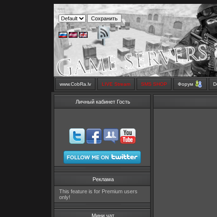
www.CobRa.lv
LIVE Stream
SMS SHOP
Форум
D
Личный кабинет Гость
Реклама
This feature is for Premium users
only!
Мини чат