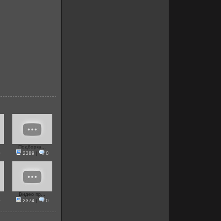
Подборка...
0
2389
|
0
Видео пр...
0
2374
|
0