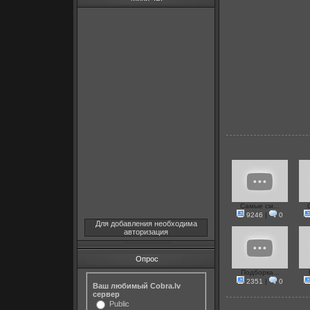
Самые см...
9246
|
0
Для добавления необходима
авторизация
Опрос
Подборка...
2351
|
0
Ваш любимый Cobra.lv
сервер
Public