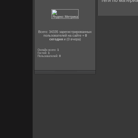
Теги по материа
Всего: 34335 зарегистрированных
пользователей на сайте +
0
сегодня
и (0 вчера)
Онлайн всего:
1
Гостей:
1
Пользователей:
0