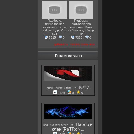
Подборка
Подборка
приколов про
приколов про
животных. Коты,
животных. Коты,
собаки и др. Угар
собаки и др. Угар
№3
№4
7915
|
0
7356
|
0
добавить
|
посмотреть все
Последние кланы
ℕℤツ
-
Клан Counter Strike 1.6
3139 |
0 |
5
Набор в
-
Клан Counter Strike 1.6
клан [PaTRoN...