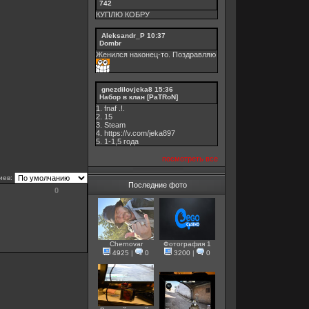
742
КУПЛЮ КОБРУ
Aleksandr_P
10:37
Dombr
Женился наконец-то. Поздравляю
gnezdilovjeka8
15:36
Набор в клан [PaTRoN]
1. fnaf .!.
2. 15
3. Steam
4. https://v.com/jeka897
5. 1-1,5 годa
посмотреть все
иев:
Последние фото
0
Chernovar
Фотография 1
4925
|
0
3200
|
0