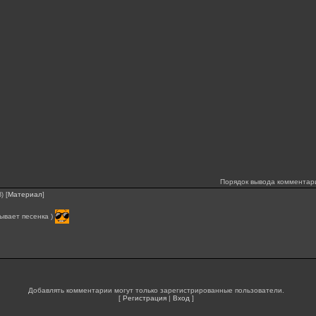
Порядок вывода комментар
[
Материал
]
3)
ывает песенка )
Добавлять комментарии могут только зарегистрированные пользователи.
[
Регистрация
|
Вход
]