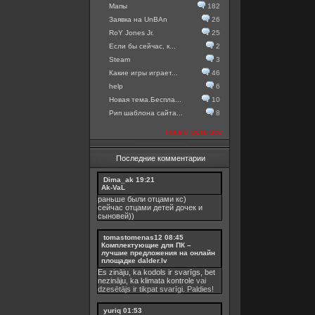
Мапы
182
Заявка на UnBAn
26
RoY Jones Jr.
25
Если бы сейчас, к...
2
Steam
3
Какие игры играет...
46
help
6
Новая тема.Беспла...
10
Рип шаблона сайта...
8
посмотреть все
Последние комментарии
Dima_ak
19:21
Ak-VaL
раньше были отцами кс)
сейчас отцами детей дочек и
сыновей))
tomastomenas12
08:45
Комплектующие для ПК –
лучшие предложения на онлайн
площадке dalder.lv
Es zināju, ka kodols ir svarīgs, bet
nezināju, ka
klimata kontrole
vai
dzesētājs ir tikpat svarīgi. Paldies!
yuriq
01:53