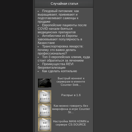
Случайная статья
Плодовый питомник: как
выращивают, прививают и
подготавливают саженцы к
продаже
Европейские пациенты после
COVID начали бояться
медицинских препаратов
Антибиотики из Европы
завоевывают популярность в
Казахстане
Транспортировка лекарств:
почему это важно делать
профессионально?
Топ-3 европейских клиник, куда
стоит обратиться за лечением
Преимущества REVI
биоревитализации
Как сделать коптильню
Быстрый коннект к
серверам в клиенте
Counter Strik...
Распрыг в 1.6
Как можно говорить без
микрофона в игре Counter
St...
Настройка MANI ADMIN в
сервере CS:SOURCE