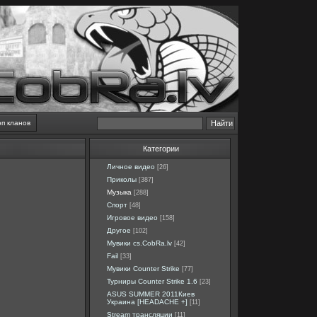
оп кланов
Категории
Личное видео
[26]
Приколы
[387]
Музыка
[288]
Спорт
[48]
Игровое видео
[158]
Другое
[102]
Мувики cs.CobRa.lv
[42]
Fail
[33]
Мувики Counter Strike
[77]
Турниры Counter Strike 1.6
[23]
ASUS SUMMER 2011Киев
Украина [HEADACHE +]
[11]
Stream трансляции
[11]