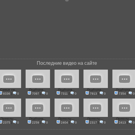
Последние видео на сайте
Самые см...
Подборка...
Подборка...
Подборка...
Подборка...
8336
|
0
7097
|
0
7311
|
0
7913
|
0
7354
|
0
Приколы ...
Подборка...
Приколы ...
Приколы ...
Приколы ...
2375
|
0
2259
|
0
2404
|
0
2317
|
0
2413
|
0