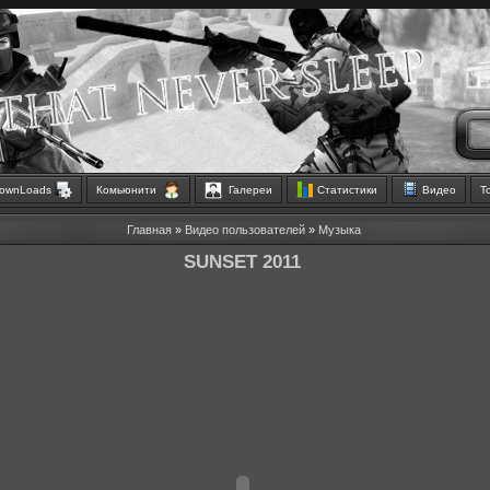
ownLoads
Комьюнити
Галереи
Статистики
Видео
Т
Главная
»
Видео пользователей
»
Музыка
SUNSET 2011