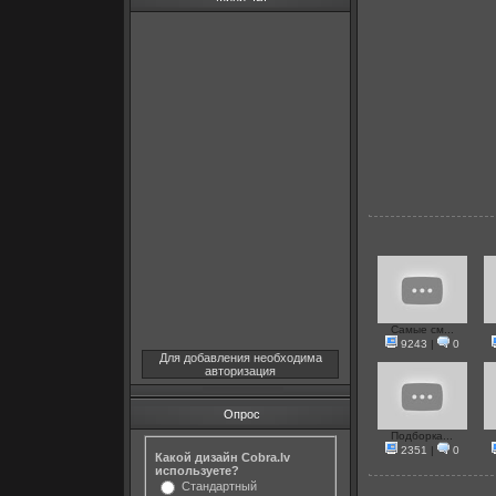
Самые см...
9243
|
0
Для добавления необходима
авторизация
Опрос
Подборка...
2351
|
0
Какой дизайн Cobra.lv
используете?
Стандартный