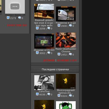
ой
Chicken dance off
2173
|
0
Важный девайс
при игре в cs:go -
Разминка в cs:go
посмотреть все
lost vape вейп
2930
|
0
3358
|
0
Razer Deathadder
Играемс в CS:GO
Chroma
3002
|
0
2452
|
0
добавить
|
посмотреть все
Последние странички
Волгоградский
LanaTool
паблик (Ак...
6036
|
0
6324
|
0