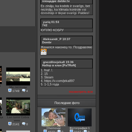
площадке dalder.lv
Es zināju, ka kodols ir svarīgs, bet
nezināju, ka
klimata kontrole
vai
dzesētājs ir tikpat svarīgi. Paldies!
yuriq
01:53
742
КУПЛЮ КОБРУ
Aleksandr_P
10:37
Dombr
Женился наконец-то. Поздравляю
gnezdilovjeka8
15:36
Набор в клан [PaTRoN]
1. fnaf .!.
2. 15
3. Steam
4. https://v.com/jeka897
5. 1-1,5 годa
&
Мы легенды
1749
|
4
посмотреть все
Последние фото
да
Lan turnir Cobra
www...
2141
|
0
Chernovar
Фотография 1
4923
|
0
3197
|
0