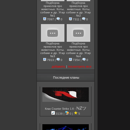
Подборка
Подборка
приколов про
приколов про
животных. Коты,
животных. Коты,
собаки и др. Угар
собаки и др. Угар
№1
№2
7097
|
0
7311
|
0
Подборка
Подборка
приколов про
приколов про
животных. Коты,
животных. Коты,
собаки и др. Угар
собаки и др. Угар
№3
№4
7913
|
0
7354
|
0
добавить
|
посмотреть все
Последние кланы
ℕℤツ
-
Клан Counter Strike 1.6
3138 |
0 |
5