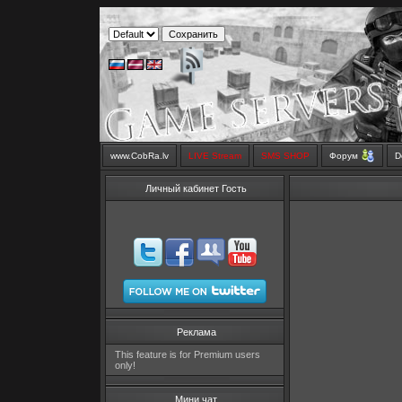
www.CobRa.lv
LIVE Stream
SMS SHOP
Форум
D
Личный кабинет Гость
Реклама
This feature is for Premium users
only!
Мини чат