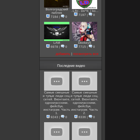
Волгоградский
.:Life:. Do^It_| ko...
паблик
7197
|
0
7184
|
0
LAM
DeekeyS
6978
|
0
7715
|
0
добавить
|
посмотреть все
Последние видео
Самые смешные
Самые смешные
и тупые люди соц.
и тупые люди соц.
сетей. Вконтакте,
сетей. Вконтакте,
одноклассники,
одноклассники,
фейсбук,
фейсбук,
инстаграм. Часть
инстаграм. Часть
1.
2.
9243
|
0
8336
|
0