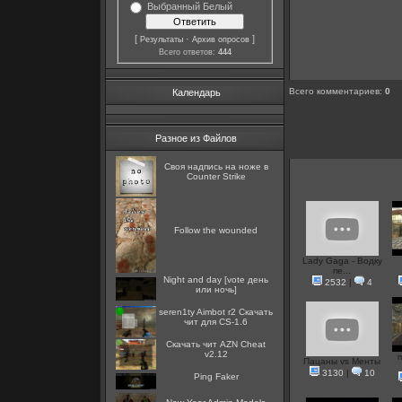
Выбранный Белый
[
·
]
Результаты
Архив опросов
Всего ответов:
444
Всего комментариев
:
0
Календарь
Разное из Файлов
Cвоя надпись на ноже в
Counter Strike
Follow the wounded
Lady Gaga - Водку
пе...
Night and day [vote день
2532
|
4
или ночь]
seren1ty Aimbot r2 Скачать
чит для CS-1.6
Скачать чит AZN Cheat
v2.12
Пацаны vs Менты
3130
|
10
Ping Faker