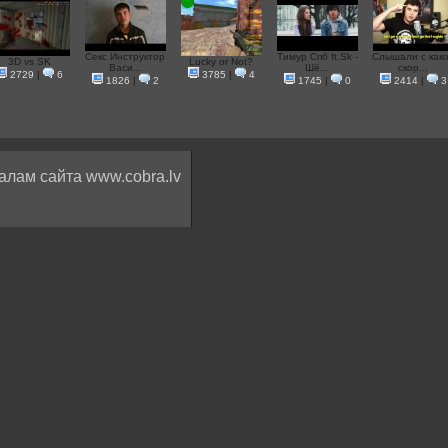
Секс Инструктор
Тимур Спб ft.Sk -
Слышали с как
3D vs SK
Lucky or Not?
Васи...
Шё...
скор...
2729
|
6
3785
|
4
1826
|
2
1745
|
0
2414
|
3
алам сайта www.cobra.lv