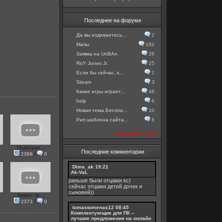
Последнее на форуме
Да вы издеваетесь...
2
Мапы
182
Заявка на UnBAn
26
RoY Jones Jr.
25
Если бы сейчас, к...
2
Steam
3
Какие игры играет...
46
help
6
Новая тема.Беспла...
10
Рип шаблона сайта...
8
посмотреть все
Подборка...
Последние комментарии
2388
|
0
Dima_ak
19:21
Ak-VaL
раньше были отцами кс)
сейчас отцами детей дочек и
сыновей))
Видео пр...
2373
|
0
tomastomenas12
08:45
Комплектующие для ПК –
лучшие предложения на онлайн