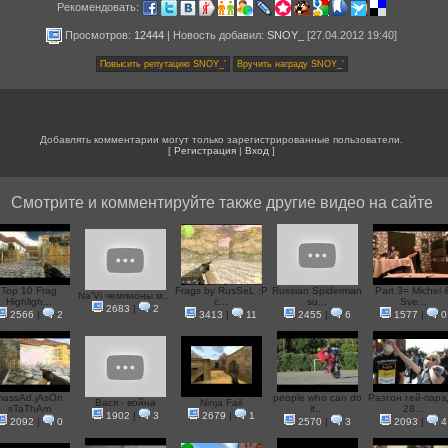
Рекомендовать:
Просмотров:
12444
|
Новость добавил
:
SNOY_
[27.04.2012 19:40]
Добавлять комментарии могут только зарегистрированные пользователи.
[
Регистрация
|
Вход
]
Смотрите и комментируйте также другие видео на сайте
Top 10 Frag
Frags by RusSeL ;P
Russian Spiderman
Part 3= Michel 
Na'Vi чемпионы м...
Highligh...
c...
su...
Sve...
2683
|
2
2566
|
2
3413
|
11
2455
|
6
1577
|
0
massAd.jAsOn
people who can do
Разгон гей-пара
Вася - война
Ninja Fail
sTaThAm
it...
28...
1902
|
3
2679
|
1
2092
|
0
2570
|
3
2093
|
4