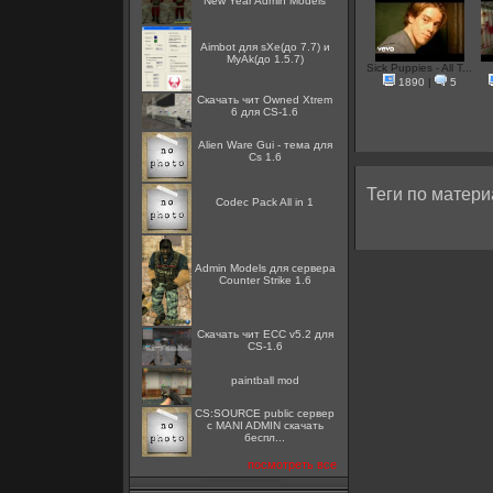
New Year Admin Models
Aimbot для sXe(до 7.7) и
MyAk(до 1.5.7)
Sick Puppies - All T...
1890
|
5
Скачать чит Owned Xtrem
6 для CS-1.6
Alien Ware Gui - тема для
Cs 1.6
Теги по матери
Codec Pack All in 1
Admin Models для сервера
Counter Strike 1.6
Скачать чит ECC v5.2 для
CS-1.6
paintball mod
CS:SOURCE public сервер
с MANI ADMIN скачать
беспл...
посмотреть все