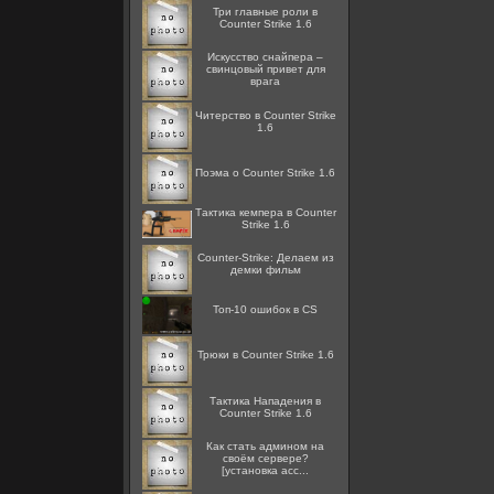
Три главные роли в
Counter Strike 1.6
Искусство снайпера –
свинцовый привет для
врага
Читерство в Counter Strike
1.6
Поэма о Counter Strike 1.6
Тактика кемпера в Counter
Strike 1.6
Counter-Strike: Делаем из
демки фильм
Топ-10 ошибок в CS
Трюки в Counter Strike 1.6
Тактика Нападения в
Counter Strike 1.6
Как стать админом на
своём сервере?
[установка acc...