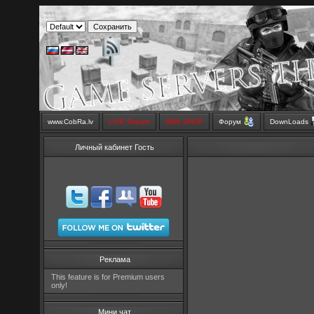
www.CobRa.lv
LIVE Stream
SMS SHOP
Форум
DownLoads
Личный кабинет Гость
Реклама
This feature is for Premium users
only!
Мини чат