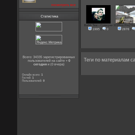
посмотреть все
Статистика
Bahh Tee - Сумерки
3D[Rus.Pro]*R
1995
|
0
2876
|
Всего: 34335 зарегистрированных
Теги по материалам са
пользователей на сайте +
0
сегодня
и (0 вчера)
Онлайн всего:
1
Гостей:
1
Пользователей:
0