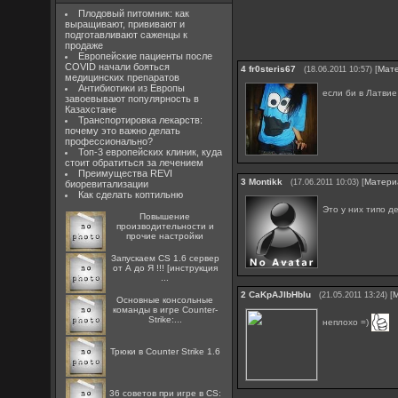
Плодовый питомник: как
выращивают, прививают и
подготавливают саженцы к
продаже
Европейские пациенты после
COVID начали бояться
4
fr0steris67
[
Мат
(18.06.2011 10:57)
медицинских препаратов
Антибиотики из Европы
если би в Латвие
завоевывают популярность в
Казахстане
Транспортировка лекарств:
почему это важно делать
профессионально?
Топ-3 европейских клиник, куда
стоит обратиться за лечением
Преимущества REVI
3
Montikk
[
Матери
(17.06.2011 10:03)
биоревитализации
Как сделать коптильню
Это у них типо д
Повышение
производительности и
прочие настройки
Запускаем CS 1.6 сервер
от А до Я !!! [инструкция
...
2
CaKpAJIbHbIu
[
(21.05.2011 13:24)
Основные консольные
команды в игре Counter-
Strike:...
неплохо =)
Трюки в Counter Strike 1.6
36 советов при игре в CS: