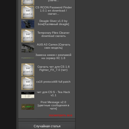
[скача...
CS RCON Password Finder
1.0.1 en download /
скачат...
Deagle Giver v1.0 by
bow[Халявный deagle]
Temporary Files Cleaner
download скачать
AUG A3 Camos [Скачать
скин модель]
Замена ников с рекламой
на сервер КС 1.6
Скачать чит для CS 1.6
Fighter_FX_7.0 (чит)
cs16 protocol48 full patch
чит для CS:S - Tea Hack
v1.1
Post Message v2.0
[цветные сообщения в
чате]
посмотреть все
Случайная статья