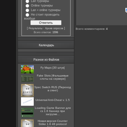
Lan турниры
Online турниры
Lan + online турниры
Не стоит проводить
вообще
[
·
]
Результаты
Архив опросов
Всего комментариев
:
4
Всего ответов:
1596
Календарь
Разное из Файлов
Fy Maps [30 штук]
Fake Slots [Фальшивые
слоты на сервере]
Spec Switch RUS (Переход
в спект)
Universal Anti-Cheat v. 1.5
Loading Game Banner для
cs 1.6 баннер при
загрузке...
Новая версия Counter
Strike 1.6 48 protocol