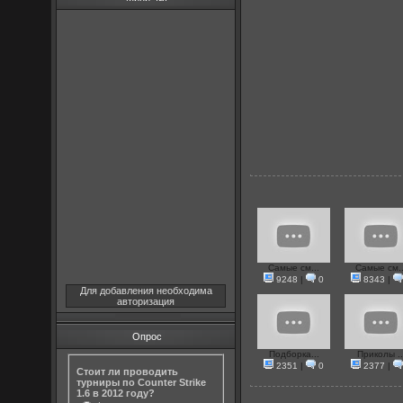
Самые см...
Самые см..
9248
|
0
8343
|
Для добавления необходима
авторизация
Опрос
Подборка...
Приколы ..
2351
|
0
2377
|
Стоит ли проводить
турниры по Counter Strike
1.6 в 2012 году?