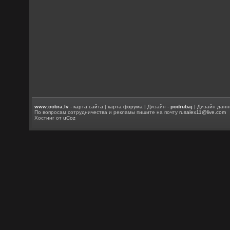
www.cobra.lv
-
карта сайта
|
карта форума
| Дизайн -
podrubaj
| Дизайн данн
По вопросам сотрудничества и рекламы пишите на почту
rusalex11@live.com
Хостинг от
uCoz