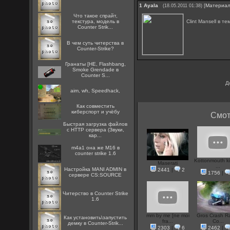
1
Ayala
[
Материа
(18.05.2011 01:38)
Что такое спрайт,
Clint Mansell в 
текстура, модель в
Counter Strik...
В чем суть читерства в
Counter-Strike?
Гранаты [HE, Flashbang,
Smoke Grendade в
Counter S...
Д
aim, wh, Speedhack,
Как совместить
киберспорт и учёбу
Смот
Быстрая загрузка файлов
с HTTP сервера (Звуки,
кар...
m4a1 она же M16 в
counter strike 1.6
Kottonmouth ki
Maserati
...
Настройка MANI ADMIN в
2441
|
2
1756
|
сервере CS:SOURCE
Читерство в Counter Strike
1.6
mm by me [ne moi
Gros Crash Ra
Как установить\запустить
fra...
Co...
демку в Counter-Strik...
2303
|
6
2462
|