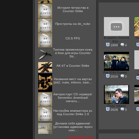
История читерства в
Counter Strike
Прострелы на de_nuke
В память Antonio
cw
CS:S FPS
&qu...
1809
|
4
Тактика применения ножа
в бою для игры Counter
Str...
AK-47 в Counter Strike
Pra (Killa'Gramm...
р
2019
|
0
Названия мест на картах
[dd2, nuke, inferno, train...
Авторестарт CS сервера!
Serverdoc download/
скачать...
Пздц чуваку!
2628
|
5
Настройка компьютера pc
под Counter Strike 1.6
Делаем себя админом!
[установка админки через
user...
посмотреть все