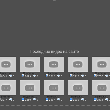
Последние видео на сайте
Самые см...
Подборка...
Подборка...
Подборка...
Подборка...
8341
|
0
7099
|
0
7312
|
0
7915
|
0
7356
|
Приколы ...
Подборка...
Приколы ...
Приколы ...
Приколы ...
2377
|
0
2259
|
0
2407
|
0
2318
|
0
2414
|