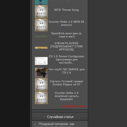
WCG Theme Song
Counter Strike 1.6 NEW 48
protocol
SpamKick.amxx [кик за
спам и мат]
STEAM PLAYERS
[ПОДПИСЫВАЕТ СТИМ
ИГРОКОВ]
CS 1.6 Server Configurator
(программа для
настройк...
Чит myAC NO SMOKE для
CS-1.6
Скачать Готовый сервер
Zombie Plague v4.07
Counter Strike 1.6
download скачать
lejupladet
посмотреть все
Случайная статья
Плодовый питомник: как