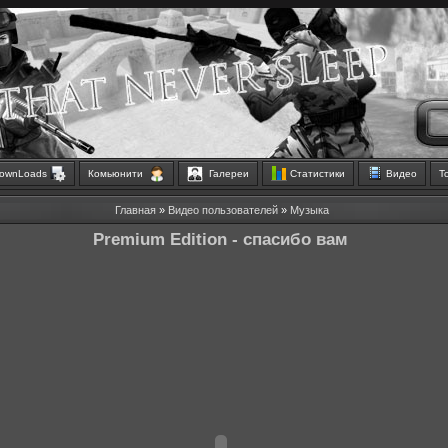
ownLoads
Комьюнити
Галереи
Статистики
Видео
Т
Главная
»
Видео пользователей
»
Музыка
Premium Edition - спасибо вам