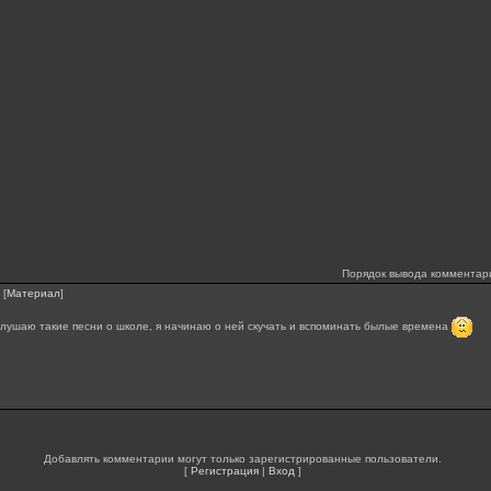
Порядок вывода комментар
[
Материал
]
слушаю такие песни о школе, я начинаю о ней скучать и вспоминать былые времена
Добавлять комментарии могут только зарегистрированные пользователи.
[
Регистрация
|
Вход
]