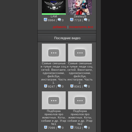
LAM
DeekeyS
6984
|
0
7718
|
0
добавить
|
посмотреть все
Последние видео
Самые смешные
Самые смешные
и тупые люди соц.
и тупые люди соц.
сетей. Вконтакте,
сетей. Вконтакте,
одноклассники,
одноклассники,
фейсбук,
фейсбук,
инстаграм. Часть
инстаграм. Часть
1.
2.
9247
|
0
8341
|
0
Подборка
Подборка
приколов про
приколов про
животных. Коты,
животных. Коты,
собаки и др. Угар
собаки и др. Угар
№1
№2
7099
|
0
7312
|
0