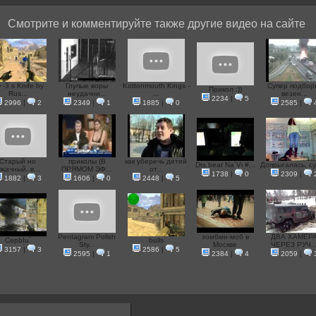
Смотрите и комментируйте также другие видео на сайте
 -3 s Knife by
Глупые воры
Kottonmouth Kings -
Супер подбор
Прикол :))
Rus...
неудачни...
...
везен...
2234
|
5
2996
|
2
2349
|
1
1885
|
0
2585
|
Старый но
приколы (В
как уберечь детей
Dts beat Na`Vi #...
Допрыгалась, су
жачный..в...
ПРЯМОМ ЭФ...
от...
1738
|
0
2309
|
1882
|
3
1606
|
0
2448
|
5
Pentagram Polish
зомбми-моб в
ДВА ХАМЕР
CepbIu`
bulls
Sty...
Москве
ЧЕРЕЗ РУЧ..
3157
|
3
2586
|
5
2595
|
1
2384
|
4
2059
|