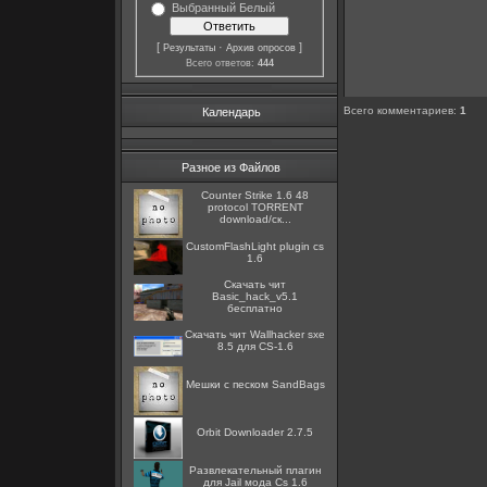
Выбранный Белый
[
·
]
Результаты
Архив опросов
Всего ответов:
444
Всего комментариев
:
1
Календарь
Разное из Файлов
Counter Strike 1.6 48
protocol TORRENT
download/ск...
CustomFlashLight plugin cs
1.6
Скачать чит
Basic_hack_v5.1
бесплатно
Скачать чит Wallhacker sxe
8.5 для CS-1.6
Мешки с песком SandBags
Orbit Downloader 2.7.5
Развлекательный плагин
для Jail мода Cs 1.6