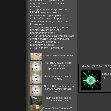
выращивают, прививают и
подготавливают саженцы к
продаже
Европейские пациенты после
COVID начали бояться
медицинских препаратов
Антибиотики из Европы
завоевывают популярность в
Казахстане
Транспортировка лекарств:
почему это важно делать
профессионально?
Топ-3 европейских клиник, куда
стоит обратиться за лечением
Преимущества REVI
биоревитализации
Как сделать коптильню
Комиксы о Counter Strike
Как стать админом на
своём сервере?
1
s1m0n
(22.05.2011 09:01)
[установка acc...
Когда 
Как доказать что вы не
+5
читер?
CS:SOURCE public сервер
с MANI ADMIN скачать
беспл...
Тактика на de_train в
Counter Strike 1.6
Counter Strike 1.6 vs ЧИТЫ