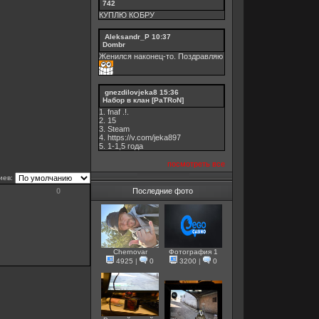
742
КУПЛЮ КОБРУ
Aleksandr_P
10:37
Dombr
Женился наконец-то. Поздравляю
gnezdilovjeka8
15:36
Набор в клан [PaTRoN]
1. fnaf .!.
2. 15
3. Steam
4. https://v.com/jeka897
5. 1-1,5 годa
посмотреть все
иев:
0
Последние фото
Chernovar
Фотография 1
4925
|
0
3200
|
0