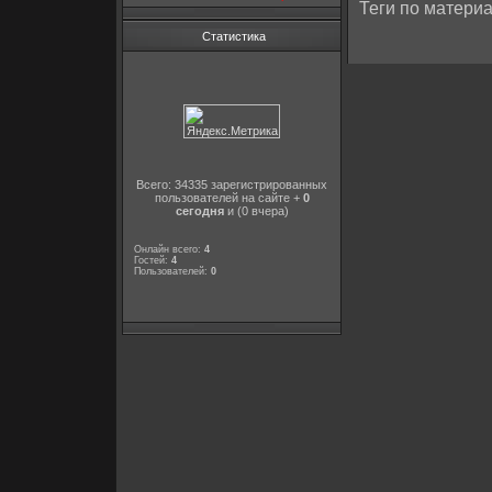
Теги по материа
Статистика
Всего: 34335 зарегистрированных
пользователей на сайте +
0
сегодня
и (0 вчера)
Онлайн всего:
4
Гостей:
4
Пользователей:
0