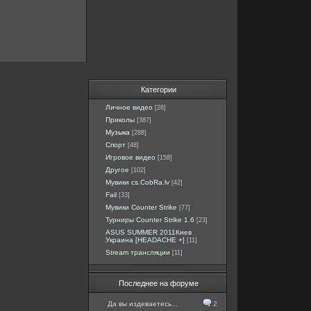
Категории
Личное видео
[26]
Приколы
[387]
Музыка
[288]
Спорт
[48]
Игровое видео
[158]
Другое
[102]
Мувики cs.CobRa.lv
[42]
Fail
[33]
Мувики Counter Strike
[77]
Турниры Counter Strike 1.6
[23]
ASUS SUMMER 2011Киев
Украина [HEADACHE +]
[11]
Stream трансляции
[11]
Последнее на форуме
Да вы издеваетесь...
2