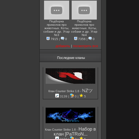
Подборка
Подборка
приколов про
приколов про
животных. Коты,
животных. Коты,
собаки и др. Угар
собаки и др. Угар
№3
№4
7915
|
0
7356
|
0
добавить
|
посмотреть все
Последние кланы
ℕℤツ
-
Клан Counter Strike 1.6
3139 |
0 |
5
Набор в
-
Клан Counter Strike 1.6
клан [PaTRoN...