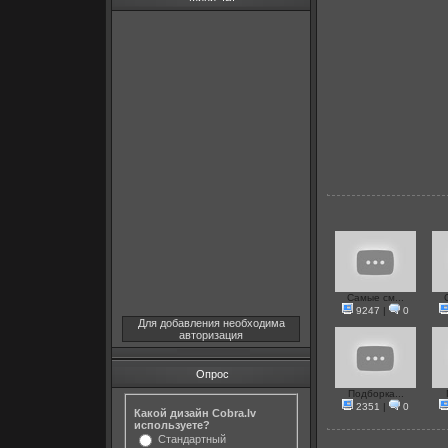
Самые см...
9247
|
0
Для добавления необходима
авторизация
Опрос
Подборка...
2351
|
0
Какой дизайн Cobra.lv
используете?
Стандартный