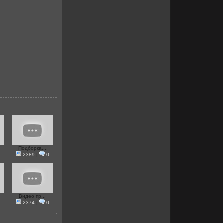
Подборка...
0
2389
|
0
Видео пр...
0
2374
|
0