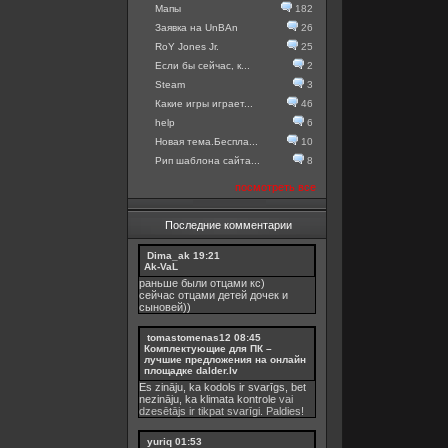
Мапы
182
Заявка на UnBAn
26
RoY Jones Jr.
25
Если бы сейчас, к...
2
Steam
3
Какие игры играет...
46
help
6
Новая тема.Беспла...
10
Рип шаблона сайта...
8
посмотреть все
Последние комментарии
Dima_ak
19:21
Ak-VaL
раньше были отцами кс)
сейчас отцами детей дочек и
сыновей))
tomastomenas12
08:45
Комплектующие для ПК –
лучшие предложения на онлайн
площадке dalder.lv
Es zināju, ka kodols ir svarīgs, bet
nezināju, ka
klimata kontrole
vai
dzesētājs ir tikpat svarīgi. Paldies!
yuriq
01:53