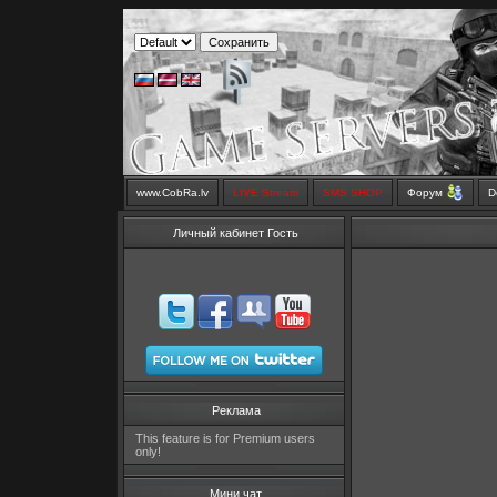
www.CobRa.lv
LIVE Stream
SMS SHOP
Форум
D
Личный кабинет Гость
Реклама
This feature is for Premium users
only!
Мини чат