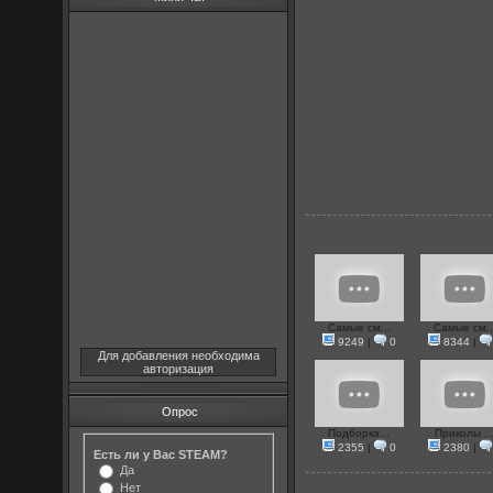
Самые см...
Самые см..
9249
|
0
8344
|
Для добавления необходима
авторизация
Опрос
Подборка...
Приколы ..
2355
|
0
2380
|
Есть ли у Вас STEAM?
Да
Нет