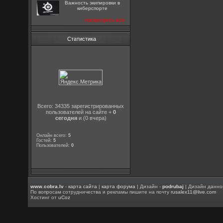
Важность экипировки в
киберспорте
посмотреть все
Статистика
Всего: 34335 зарегистрированных
пользователей на сайте +
0
сегодня
и (0 вчера)
Онлайн всего:
5
Гостей:
5
Пользователей:
0
www.cobra.lv
-
карта сайта
|
карта форума
| Дизайн -
podrubaj
| Дизайн данно
По вопросам сотрудничества и рекламы пишите на почту
rusalex11@live.com
Хостинг от
uCoz