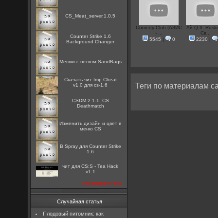
CS_Meat_server.1.0.5
Comedy Club (АЗИС
Ай-Q ft. Ruske
- ...
Св...
Counter Strike 1.6
5545
|
0
2230
|
Background Changer
Мешки с песком SandBags
Скачать чит Imp Cheat
Теги по материалам са
v1.0 для cs-1.6
CSDM 2.1.1, CS
Deathmatch
Изменить дизайн и цвет в
меню CS
B Spray для Counter Strike
1.6
чит для CS:S - Tea Hack
v1.1
посмотреть все
Случайная статья
Плодовый питомник: как