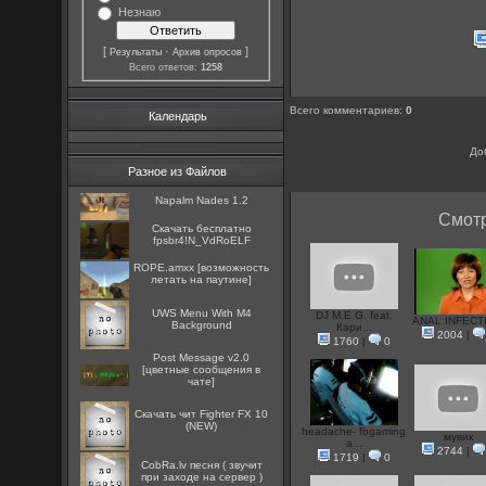
Незнаю
[
·
]
Результаты
Архив опросов
Всего ответов:
1258
Всего комментариев
:
0
Календарь
До
Разное из Файлов
Napalm Nades 1.2
Смотр
Скачать бесплатно
fpsbr4!N_VdRoELF
ROPE.amxx [возможность
летать на паутине]
UWS Menu With M4
DJ M.E.G. feat.
ANAL INFECT
Background
Кари...
2004
|
1760
|
0
Post Message v2.0
[цветные сообщения в
чате]
Скачать чит Fighter FX 10
(NEW)
headache- fbgaming
мувик
a...
2744
|
1719
|
0
CobRa.lv песня ( звучит
при заходе на сервер )