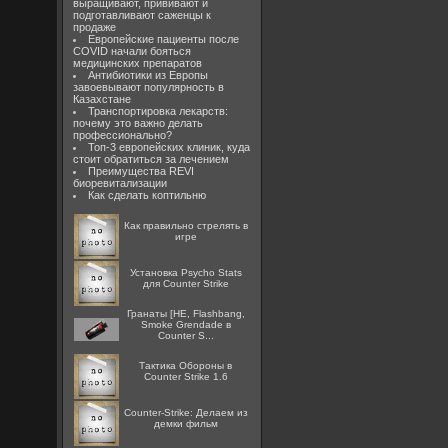
выращивают, прививают и
подготавливают саженцы к
продаже
Европейские пациенты после
COVID начали бояться
медицинских препаратов
Антибиотики из Европы
завоевывают популярность в
Казахстане
Транспортировка лекарств:
почему это важно делать
профессионально?
Топ-3 европейских клиник, куда
стоит обратиться за лечением
Преимущества REVI
биоревитализации
Как сделать коптильню
Как правильно стрелять в
игре
Установка Psycho Stats
для Counter Strike
Гранаты [HE, Flashbang,
Smoke Grendade в
Counter S...
Тактика Обороны в
Counter Strike 1.6
Counter-Strike: Делаем из
демки фильм