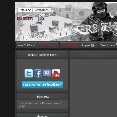
www.CobRa.lv
LIVE Stream
SMS SHOP
Форум
DownLoads
Личный кабинет Гость
Реклама
This feature is for Premium users
only!
Мини чат