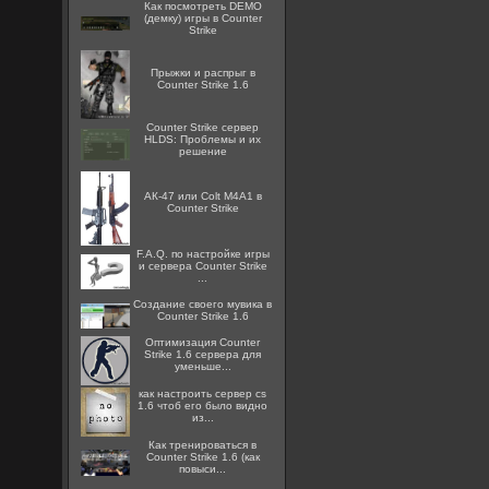
Как посмотреть DEMO
(демку) игры в Counter
Strike
Прыжки и распрыг в
Counter Strike 1.6
Counter Strike сервер
HLDS: Проблемы и их
решение
АК-47 или Colt M4A1 в
Counter Strike
F.A.Q. по настройке игры
и сервера Counter Strike
...
Создание своего мувика в
Counter Strike 1.6
Оптимизация Counter
Strike 1.6 сервера для
уменьше...
как настроить сервер cs
1.6 чтоб его было видно
из...
Как тренироваться в
Counter Strike 1.6 (как
повыси...