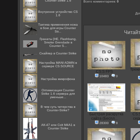
Counter Strike 1.6
Всего комментариев
:
0
Внутренне устройство CS
До
1.6
Тактика применения ножа
в бою для игры Counter
Str...
Читайт
Гранаты [HE, Flashbang,
Smoke Grendade в
Counter S...
Снайпер в Counter Strike
Настройка MANI ADMIN в
сервере CS:SOURCE
Трюки
CS:S FPS
10483
|
0
Настройка микрофона
Оптимизация Counter
Strike 1.6 сервера для
уменьше...
В чем суть читерства в
Counter-Strike?
Быстрая раскрутка
CS:
сайта (Беспл...
сер
28300
|
8
АК-47 или Colt M4A1 в
Counter Strike