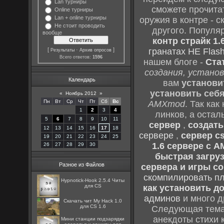
Lan турниры
сможете прочитат
Online турниры
Lan + online турниры
оружия в контре - с
Не стоит проводить
другого. Популя
вообще
контр страйк 1.
[
·
]
гранатах HE Flash
Результаты
Архив опросов
Всего ответов:
1596
нашем блоге -
Ста
создания, установ
Календарь
вам
установи
установить себ
«
Ноябрь 2012
»
Пн
Вт
Ср
Чт
Пт
Сб
Вс
AMXmod
. Так как
1
2
3
4
линков, а остал
5
6
7
8
9
10
11
сервер
,
создать
12
13
14
15
16
17
18
сервере
,
сервер cs
19
20
21
22
23
24
25
1.6 сервере с 
26
27
28
29
30
быстрая загруз
Разное из Файлов
сервера и игры cou
скомпилировать п
Hypnotick-Hook 2.5.4 Читы
для CS
как установить до
админов
и много д
Скачать чит My Hack 1.0
для CS 1.6
Следующая тема 
анекдоты стихи 
Мини станции подзарядки