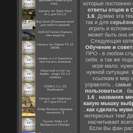
здоровья и защиты для
которые постоянно
серв...
ответы отцов в C
Скачать чит Basic Hack
v4.1 для CS-1.6
1.6
. Думаю эта те
так и для
серьёзн
Buy Zoom [Покупаем zoom
для любого оружия]
играть и вспомни
AUG A3 Camos [Скачать
может быть она и
скин модель]
Следующая кате
Скачать чит Fighter FX 10
Обучение и советы
(NEW)
ПРО - в любом слу
сервер cs 1.6 Superhero
себя, а так же по
mod скачать download
игре мало, нужн
Обратный отсчет на
нужной ситуации. 
бомбе - plugin CS 1.6
сервера
ссылкам в мир 
управлять ,
самые 
CSDM 2.1.1, CS
Deathmatch
пользоваться
,
ба
1.6
,
названия мес
Скачать чит Fablehack
v0.7 для CS-1.6
какую мышку выб
,
как сделать муви
Entity Remover [Удаляем
ненужное :)]
интересных тем! Д
насчитывает всег
Counter Strike 1.6
Background Changer
Если Вы фан рас