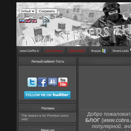
www.CobRa.lv
LIVE Stream
SMS SHOP
Форум
DownLoads
Личный кабинет Гость
Реклама
Добро пожаловат
This feature is for Premium users
only!
БЛОГ
(
www.cobra.l
популярной
,
зн
Мини чат