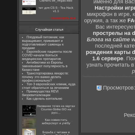
именно для Вас
Скачать de_vegas.wad
Настройки игры
чит для CS:S - Tea Hack
v1.1
микрофон в игре, 
посмотреть все
оружия, а так же
FA
Вас интересую
Случайная статья
прострелы на d
Плодовый питомник: как
Блога на сайте w
выращивают, прививают и
подготавливают саженцы к
последней кат
продаже
рождения карты d
Европейские пациенты после
COVID начали бояться
1.6 сервере
. По
медицинских препаратов
Антибиотики из Европы
узнать прочитать 
завоевывают популярность в
Казахстане
р
Транспортировка лекарств:
почему это важно делать
профессионально?
Топ-3 европейских клиник, куда
Просмотров
стоит обратиться за лечением
Преимущества REVI
биоревитализации
Как сделать коптильню
Название точек на картах
Counter-Strike:GO на
русс...
Рек
Как совместить
киберспорт и учёбу
Борьба с читами в