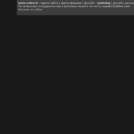
www.cobra.lv
-
карта сайта
|
карта форума
| Дизайн -
podrubaj
| Дизайн данно
По вопросам сотрудничества и рекламы пишите на почту
rusalex11@live.com
Хостинг от
uCoz