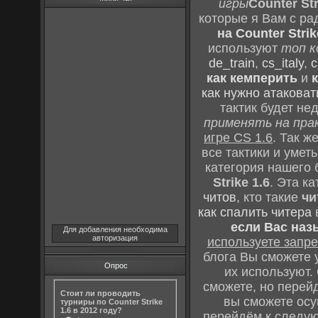
игры
Counter Str
которые я Вам с ра
на Counter Strik
используют
топ к
de_train
,
cs_italy
,
c
как кемперить
и
как нужно атаковат
тактик будет не
применять на пра
игре CS 1.6
. Так 
все тактики и уме
категория нашего 
Strike 1.6
. Эта к
читов
, кто такие
чи
как спалить читера
если Вас наз
Для добавления необходима
авторизация
используете зап
блога Вы сможете у
Опрос
их используют.
сможете, но перей
Стоит ли проводить
вы сможете осу
турниры по Counter Strike
1.6 в 2012 году?
перейдём к следу