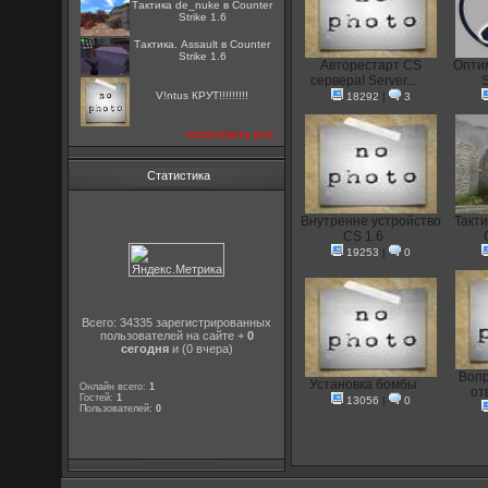
Тактика de_nuke в Counter
Strike 1.6
Тактика. Assault в Counter
Strike 1.6
Авторестарт CS
Опти
сервера! Server...
S
V!ntus КРУТ!!!!!!!!!
18292
|
3
посмотреть все
Статистика
Внутренне устройство
Такти
CS 1.6
19253
|
0
Всего: 34335 зарегистрированных
пользователей на сайте +
0
сегодня
и (0 вчера)
Вопр
Установка бомбы
Онлайн всего:
1
от
Гостей:
1
13056
|
0
Пользователей:
0