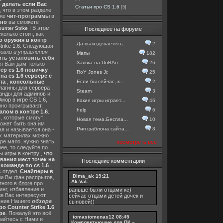
о делать если Вас
Статьи про CS 1.6
[5]
, что в этом разделе
 же
чит-программы
в
тно
вы сможете
! В этом
nter Strike
Последнее на форуме
колько стоит, как
о оружия в контр
Да вы издеваетесь...
2
rike 1.6
. Следующая
овки и управления
Мапы
182
ть установить себя
Заявка на UnBAn
26
 я Вам дам только
ер cs 1.6 новичку
RoY Jones Jr.
25
а cs 1.6 сервере с
Если бы сейчас, к...
2
та
,
консольные
лагины для сервера
,
Steam
3
анды для админов
и
мор в игре CS 1.6
,
Какие игры играет...
46
нно проигрывают,
help
6
алом в контре 1.6
.
в
, которые смогут
Новая тема.Беспла...
10
ожет быть она им
Рип шаблона сайта...
8
я и называется она -
их материлах можно
гре мало, нужно знать
посмотреть все
ее, то следуйте по
 игры в контру
,
что
вания мест точек на
Последние комментарии
команде по cs 1.6
,
с отдел
Снайперы в
Dima_ak
19:21
ли Вы фан распрыгов,
Ak-VaL
тного в
блоге
про
инг, избавление и
раньше были отцами кс)
же Вас интересуют
сейчас отцами детей дочек и
шение Нашего
обзора
сыновей))
о Counter Strike 1.6
ре
. Пожалуй это всё
tomastomenas12
08:45
вайтесь с Нами и
Комплектующие для ПК –