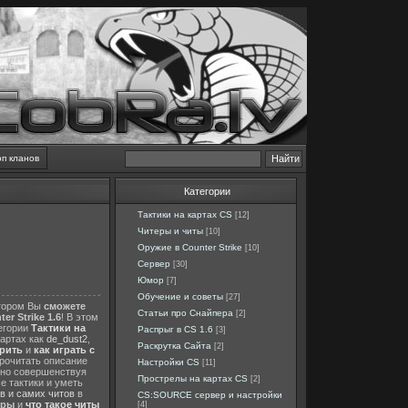
оп кланов
Категории
Тактики на картах CS
[12]
Читеры и читы
[10]
Оружие в Counter Strike
[10]
Сервер
[30]
Юмор
[7]
Обучение и советы
[27]
отором Вы
сможете
Статьи про Снайпера
[2]
er Strike 1.6
! В этом
тегории
Тактики на
Распрыг в CS 1.6
[3]
картах как
de_dust2
,
Раскрутка Сайта
[2]
ерить
и
как играть с
прочитать описание
Настройки CS
[11]
нно совершенствуя
Прострелы на картах CS
[2]
е тактики и уметь
в и самих читов
в
CS:SOURCE сервер и настройки
еры
и
что такое читы
[4]