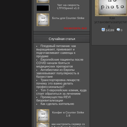
Чит на скорость
LTFXSpeed v1.0
Как
Боты для Counter Strike
установить\запусти
д...
посмотреть все
14189
|
0
Случайная статья
Плодовый питомник: как
выращивают, прививают и
подготавливают саженцы к
продаже
Европейские пациенты после
COVID начали бояться
медицинских препаратов
Антибиотики из Европы
завоевывают популярность в
Казахстане
Транспортировка лекарств:
почему это важно делать
профессионально?
Топ-3 европейских клиник, куда
стоит обратиться за лечением
Преимущества REVI
биоревитализации
Как сделать коптильню
Конфиг в Counter Strike
1.6
как настроить сервер cs