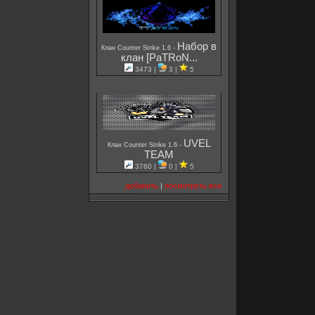
Набор в
-
Клан Counter Strike 1.6
клан [PaTRoN...
3473 |
3 |
5
UVEL
-
Клан Counter Strike 1.6
TEAM
3760 |
0 |
5
добавить
|
посмотреть все