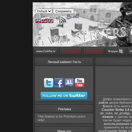
www.CobRa.lv
LIVE Stream
SMS SHOP
Форум
D
Личный кабинет Гость
Добро пожаловать 
найти
целую библиот
Блоге
есть много 
Реклама
Counter Strike 1.6 
de_nuke
,
de_prodigy
,
This feature is for Premium users
ножом
, с щитом,
к
only!
тактик будет недо
использования т
применять их во в
игре
Counter Strike 1.
Мини чат