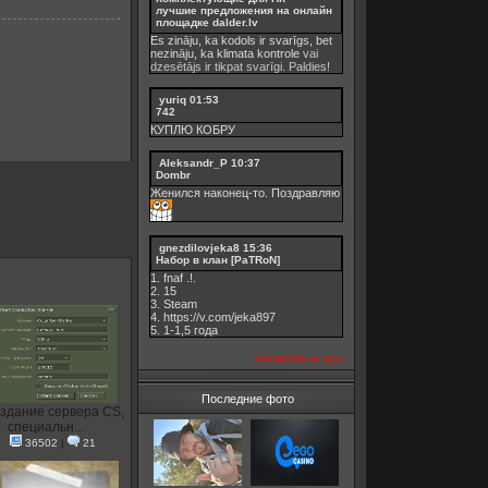
лучшие предложения на онлайн
площадке dalder.lv
Es zināju, ka kodols ir svarīgs, bet
nezināju, ka
klimata kontrole
vai
dzesētājs ir tikpat svarīgi. Paldies!
yuriq
01:53
742
КУПЛЮ КОБРУ
Aleksandr_P
10:37
Dombr
Женился наконец-то. Поздравляю
gnezdilovjeka8
15:36
Набор в клан [PaTRoN]
1. fnaf .!.
2. 15
3. Steam
4. https://v.com/jeka897
5. 1-1,5 годa
посмотреть все
Последние фото
здание сервера CS,
специальн...
36502
|
21