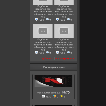
Подборка
Подборка
приколов про
приколов про
животных. Коты,
животных. Коты,
собаки и др. Угар
собаки и др. Угар
№1
№2
7099
|
0
7312
|
0
Подборка
Подборка
приколов про
приколов про
животных. Коты,
животных. Коты,
собаки и др. Угар
собаки и др. Угар
№3
№4
7915
|
0
7356
|
0
добавить
|
посмотреть все
Последние кланы
ℕℤツ
-
Клан Counter Strike 1.6
3139 |
0 |
5