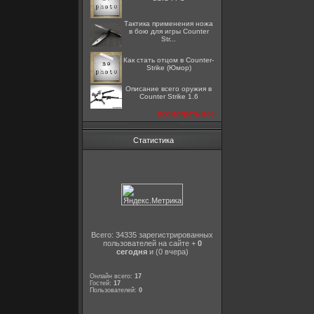
Тактика применения ножа
в бою для игры Counter
Str...
Как стать отцом в Counter-
Strike (Юмор)
Описание всего оружия в
Counter Strike 1.6
посмотреть все
Статистика
Всего: 34335 зарегистрированных
пользователей на сайте +
0
сегодня
и (0 вчера)
Онлайн всего:
17
Гостей:
17
Пользователей:
0