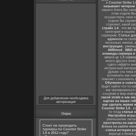
в
Counter Strike 1.
называют читером 
нашего блога Вы сможе
этом отделе В
осуществить свои п
отделе Вы сможете
стреляет, какой ур
страйк 1.6
,
что же л
категория в нашем 
сервером
.
Статьи дл
админом
на своё
несколько линков, 
инструкция
,
уменьш
AMXmod
,
WAD d
команды сервера и и
запуск цс 1.6 серве
много другого поле
сдесь найдёте ан
интересный матери
Думаю эта тема п
вспомнить как они
поможет сэкономить 
Обучение и советы
будет найти что-то но
как тренироваться 
ссылкам в мир инфор
такой strafe и как и
Для добавления необходима
картах на языке ге
авторизация
как сделать мувик и
Counter Strike 1.6
, к
то тогда
статьи о
Опрос
Настройки игры C
уменьшение лагов,
прострелы на картах
Стоит ли проводить
Блога на сайте www
турниры по Counter Strike
-
статья история р
1.6 в 2012 году?
вкратце и более 