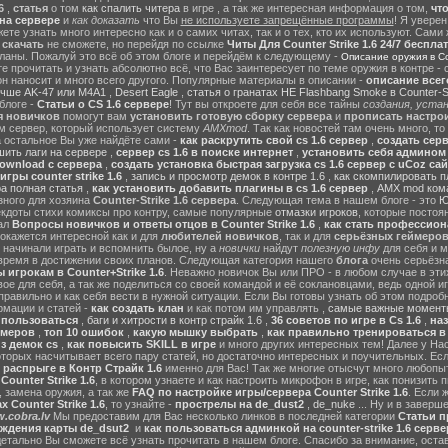
6
,
статья
о том
как спалить читера
в игре , а так же интересная информация о том,
чт
на сервере
и
как доказать
что Вы
не используете запрещённые программы
! Я уверен
те узнать много интересно как и о самих читах, так и о тех, кто их используют. Сами
ы
скачать
не сможете, но перейдя по ссылке
Читы Для Counter Strike 1.6 24/7 беспла
ланы. Пожалуй это всё об этом блоге и перейдём к следующему -
Описание оружия в Cou
 прочитать и узнать абсолютно всё, что Вас заинтересует по теме оружия в контре - с
он наносит и много всего другого. Популярные материалы в описании -
описание всег
учше AK-47 или M4A1
,
Desert Eagle
,
статья о гранатах HE Flashbang Smoke в Counter-St
блоге -
Статьи о CS 1.6 сервере
! Тут вы откроете для себя все тайны
создания, устан
я новичков
помогут вам
установить готовую сборку сервера
и
прописать настрои
м сервер, который использует систему
AMXmod
. Так как новостей там очень много, то
а остальное Вы уже найдёте сами -
как раскрутить свой cs 1.6 сервер
,
создать серв
ить лаги на сервере
,
сервер cs 1.6 в поиске интернет
,
установить себя админом н
ownload с сервера
,
создать установка быстрая загрузка cs 1.6 сервер с uCoz сай
гры counter strike 1.6
,
запись и просмотр демок в контре 1.6
,
как скомпилировать п
ра полная статья
,
как установить добавить плагины в cs 1.6 сервер
,
AMX mod ком
зного для хозяина
Counter-Strike 1.6 сервера
. Следующая тема в нашем блоге - это
Ю
екдоты стихи комиксы про контру, самые популярные
отмазки игроков
, которые постоя
ал
Вопросы новичков и ответы отцов в Counter Strike 1.6
,
как стать профессион
окажется интересной как и для
любителей новичков
, так и для
серьёзных геймеро
 начинали играть и вспомнить былое, ну а
новички
найдут
полезную инфу
для себя и м
время в достижении своих планов. Следующая категория нашего
блога
очень серьёзна
 игрокам в Counter+Strike 1.6
. Неважно новичок Вы или ПРО - в любом случае в эт
вое для себя, а так же поделиться со своей командой и её соклановцами, ведь одной и
правильно и как себя вести в нужной ситуации. Если Вы готовы узнать об этом подробн
мации и статей -
как создать клан
и как потом им управлять ,
самые важные моменты
м пользоваться
,
баги и хитрости в контр страйк 1.6
,
36 советов по игре в Cs 1.6
,
наз
ймеров
,
топ 10 ошибок
,
какую мышку выбрать
,
как правильно тренироваться в 
з демок cs
,
как повысить SKILL в игре
и много других интересных тем! Далее у На
оторых насчитывает всего пару статей, но достаточно интересных и поучительных. Ес
 распрыге в Контр Страйк 1.6
именно для Вас! Так же многие отысчут много любопы
ounter Strike 1.6
, в котором узнаете и как настроить микрофон в игре, как понизить п
 замена оружия, а так же
FAQ по настройке игры/сервера Counter Strike 1.6
. Если 
 Counter Strike 1.6
, то узнайте -
прострелы на de_dust2
,
de_nuke
... Ну и в завер
.cobra.lv
Мы предоставим для Вас несколько линков в последней категории
Статьи пр
ождения карты de_dsut2
и
как пользоваться админкой на counter-strike 1.6 серве
детально Вы сможете всё узнать прочитать в нашем блоге. Спасибо за внимание, оста