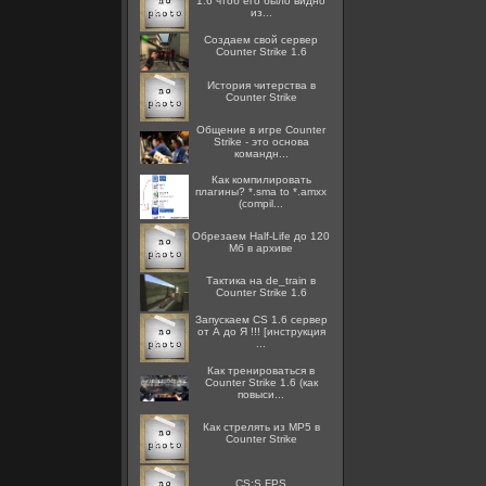
1.6 чтоб его было видно
из...
Создаем свой сервер
Counter Strike 1.6
История читерства в
Counter Strike
Общение в игре Counter
Strike - это основа
командн...
Как компилировать
плагины? *.sma to *.amxx
(compil...
Обрезаем Half-Life до 120
Мб в архиве
Тактика на de_train в
Counter Strike 1.6
Запускаем CS 1.6 сервер
от А до Я !!! [инструкция
...
Как тренироваться в
Counter Strike 1.6 (как
повыси...
Как стрелять из MP5 в
Counter Strike
CS:S FPS