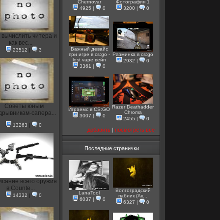
Chernovar
Фотография 1
4925
|
0
3200
|
0
 вычислить читера и
как вес...
Важный девайс
23512
|
3
при игре в cs:go -
Разминка в cs:go
lost vape вейп
2932
|
0
3361
|
0
Советы юным
Razer Deathadder
Играемс в CS:GO
дрывникам-сапера...
Chroma
3007
|
0
2455
|
0
13263
|
0
добавить
|
посмотреть все
Последние странички
исание всего оружия
в Counte...
Волгоградский
LanaTool
14332
|
0
паблик (Ак...
6037
|
0
6327
|
0