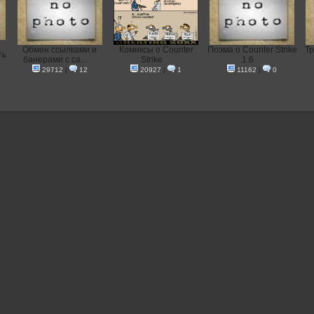
Oбмен ссылками и
Комиксы о Counter
Поэма о Counter Strike
Тр
ть
банерами с са...
Strike
1.6
29712
|
12
20927
|
1
11162
|
0