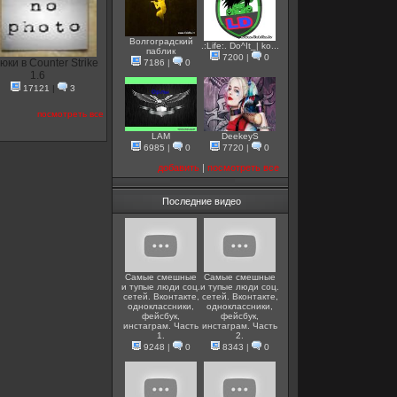
Волгоградский
.:Life:. Do^It_| ko...
паблик
7200
|
0
юки в Counter Strike
7186
|
0
1.6
17121
|
3
посмотреть все
LAM
DeekeyS
6985
|
0
7720
|
0
добавить
|
посмотреть все
Последние видео
Самые смешные
Самые смешные
и тупые люди соц.
и тупые люди соц.
сетей. Вконтакте,
сетей. Вконтакте,
одноклассники,
одноклассники,
фейсбук,
фейсбук,
инстаграм. Часть
инстаграм. Часть
1.
2.
9248
|
0
8343
|
0