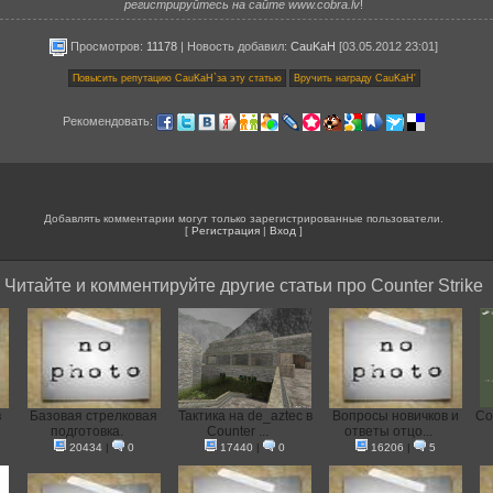
регистрируйтесь на сайте www.cobra.lv
!
Просмотров:
11178
|
Новость добавил
:
CauKaH
[03.05.2012 23:01]
Рекомендовать:
Добавлять комментарии могут только зарегистрированные пользователи.
[
Регистрация
|
Вход
]
Читайте и комментируйте другие статьи про Counter Strike
в
Базовая стрелковая
Тактика на de_aztec в
Вопросы новичков и
Со
подготовка.
Counter ...
ответы отцо...
20434
|
0
17440
|
0
16206
|
5