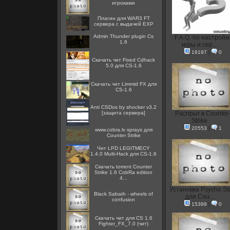
игроками
Плагин для WAR3 FT
сервера с выдачей EXP
Admin Thunder plugin Cs
F.A.Q. по настройк
1.6
игры и сер...
19197
|
0
Скачать чит Fixed Cdhack
5.0 для CS-1.6
Скачать чит Limmid FX для
CS-1.6
Anti CSDos by shocker v3.2
[защита сервера]
Распрыг в Counter
Strike
20553
|
1
www.cobra.lv sprays для
Counter Strike
Чит LPD LEGITMECY
1.4.0 Multi-Hack для CS-1.6
Скачать torrent Counter
Strike 1.6 CobRa edition
4...
Установка Psycho St
Black Sabath - wheels of
для Cou...
confusion
15399
|
0
Скачать чит для CS 1.6
Fighter_FX_7.0 (чит)