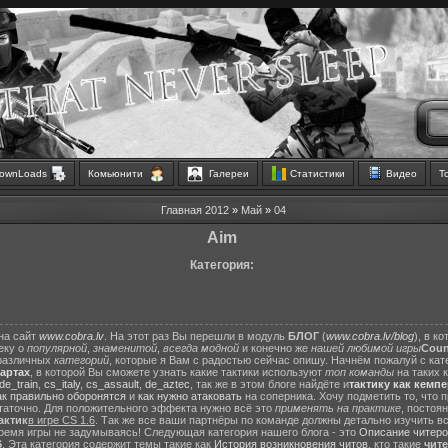
ownLoads
Комьюнити
Галереи
Статистики
Видео
Т
Главная
2012
»
Май
»
04
Aim
Категория:
на сайт
www.cobra.lv
. На этот раз Вы перешли в модуль
БЛОГ
(
www.cobra.lv/blog
), в к
еку о
популярной
,
знаменитой
,
всегда модной
и конечно же
нашей любимой игры
Count
различных
категорий
, которые я Вам с радостью сейчас опишу. Начнём пожалуй с ка
картах
, в которой Вы сможете узнать какие тактики используют
топ команды
на таких 
de_train
,
cs_italy
,
cs_assault
,
de_aztec
, так же в этом блоге найдёте и
тактику как кемп
ак правильно оборонятся
и
как нужно атаковать
на соперника. Хочу подметить то, что 
статочно. Для положительного эффекта нужно всё это
применять на практике
, постоя
актик
в игре CS 1.6
. Так же все ваши партнёры по команде должны детально изучить вс
ремя игры не задумываясь! Следующая категория нашего блога - это
Описание читеро
6
. Эта категория содержит темы такие как
История возникновения читов
, кто такие
чит