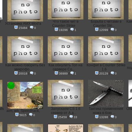
е
Что такое чит в
Борьба с читами в
Как
Установка AMX Mod'a
Counter-Strike
Counter Stri...
15484
|
0
19296
|
1
12099
|
0
-
Как можно говорить без
Как обнулить Топ на
Конфиг в Counter Strike
по
микрофо...
сервере Co...
1.6
20018
|
0
36989
|
1
20129
|
0
ats
Запускаем CS 1.6
Тактика применения
Оп
aim, wh, Speedhack,
сервер от А д...
ножа в бою ...
5615
|
0
25459
|
33
13288
|
0