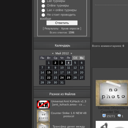
Lan турниры
Online турниры
Lan + online турниры
Не стоит проводить
вообще
[
·
]
Результаты
Архив опросов
Всего ответов:
1596
Календарь
Всего комментариев
:
0
«
Май 2012
»
Пн
Вт
Ср
Чт
Пт
Сб
Вс
1
2
3
4
5
6
7
8
9
10
11
12
13
14
15
16
17
18
19
20
21
22
23
24
25
26
27
28
29
30
31
Разное из Файлов
Universal Anti KzHack v1.3
[anti_kzhack.amxx - cs ...
Тактика Обороны 
Counter Stri...
Counter Strike 1.6 NEW 48
protocol
15271
|
1
Трансфер денег между