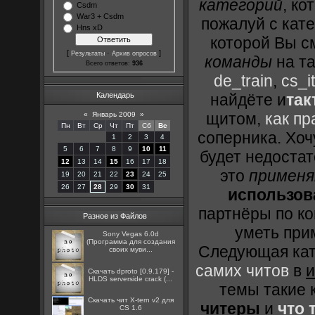
категорий
, к
Csdm
War3 + Csdm
пожалуй с кат
Hns xD
которой Вы с
[
·
]
Результаты
Архив опросов
команды
на та
Всего ответов:
936
de_train
,
cs_it
Календарь
найдёте и
так
щитом,
как пр
«
Январь 2009
»
Пн
Вт
Ср
Чт
Пт
Сб
Вс
соперника. Хоч
1
2
3
4
5
6
7
8
9
10
11
будет недоста
12
13
14
15
16
17
18
это
применя
19
20
21
22
23
24
25
26
27
28
29
30
31
использов
партнёры по ко
Разное из Файлов
уметь при
Sony Vegas 6.0d
(Программа для создания
Следующая кате
своих муви...
самих читов
в
и
Скачать dproto [0.9.179] -
HLDS serverside crack (...
темы такие 
Скачать чит X-tern v2 для
читеры
и
что 
CS 1.6