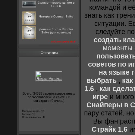
баллистическим щитом в
командой и её
CS 1.6
знать как трен
Читеры в Counter Strike
ситуации. Е
Делаем Лого в Counter
следуйте по
Strike (для новечков)
создать кл
посмотреть все
моменты 
Статистика
пользоват
советов по иг
на языке 
выбрать
,
как
1.6
,
как сдела
Всего: 34335 зарегистрированных
игре
и много
пользователей на сайте +
0
сегодня
и (0 вчера)
Снайперы в Co
пару статей, н
Онлайн всего:
15
Гостей:
15
Пользователей:
0
Вы фан расп
Страйк 1.6
им