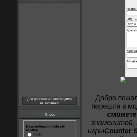
Назван
URL гл
Кратко
Контак
E-mail
Добро пожал
Для добавления необходима
авторизация
перешли в м
сможете
Опрос
знаменитой
,
Ваш любимый Cobra.lv
игры
Counter S
сервер
Public