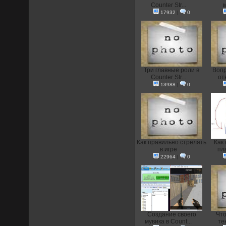
Counter Str...
м
17932
|
0
Три главные роли в
Вопр
Counter Str...
от
13988
|
0
Как правильно стрелять
Как
в игре
пла
22964
|
0
Создание своего
Что
мувика в Count...
тек