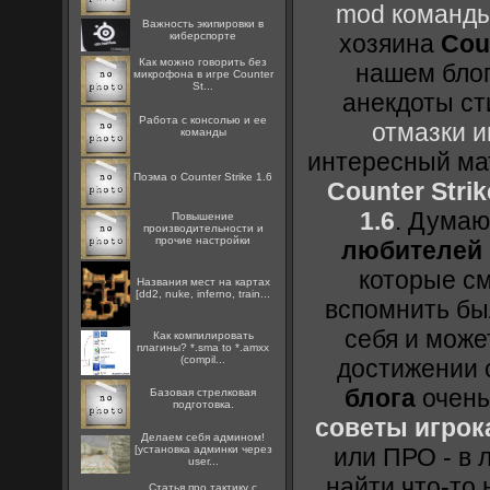
mod команды
Важность экипировки в
киберспорте
хозяина
Cou
Как можно говорить без
нашем блог
микрофона в игре Counter
St...
анекдоты ст
Работа с консолью и ее
отмазки и
команды
интересный м
Поэма о Counter Strike 1.6
Counter Strik
1.6
. Думаю
Повышение
производительности и
прочие настройки
любителей 
которые см
Названия мест на картах
[dd2, nuke, inferno, train...
вспомнить бы
себя и може
Как компилировать
плагины? *.sma to *.amxx
(compil...
достижении 
блога
очень
Базовая стрелковая
подготовка.
советы игрока
Делаем себя админом!
[установка админки через
или ПРО - в 
user...
найти что-то 
Статья про тактику с