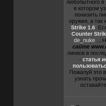
любопытного в
в котором уз
понизить пи
оружия, а так
Strike 1.6
. Е
Counter Strik
de_nuke
...
сайте www.c
линков в посл
-
статья 
пользоватьс
Пожалуй это в
узнать проч
оставайт