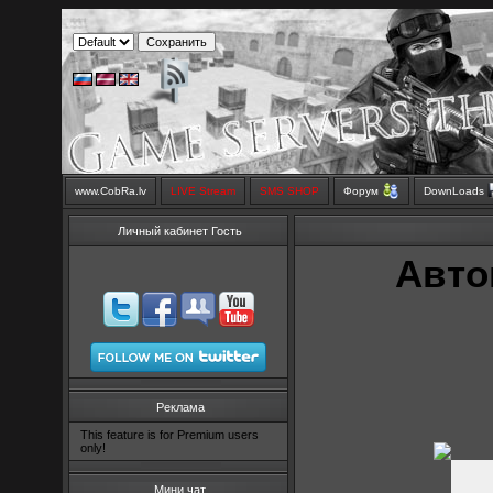
www.CobRa.lv
LIVE Stream
SMS SHOP
Форум
DownLoads
Личный кабинет Гость
Авто
Реклама
This feature is for Premium users
only!
Мини чат