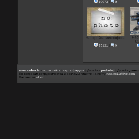
19973
|
0
Рас
Настройка микрофона
Co
15121
|
0
www.cobra.lv
-
карта сайта
|
карта форума
| Дизайн -
podrubaj
| Дизайн данно
По вопросам сотрудничества и рекламы пишите на почту
rusalex11@live.com
Хостинг от
uCoz