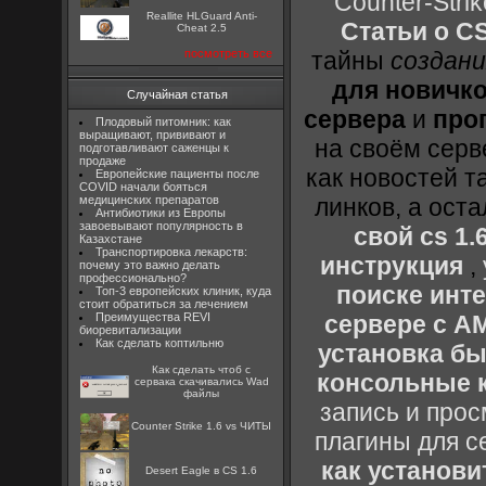
Counter-Strik
Reallite HLGuard Anti-
Статьи о CS
Cheat 2.5
посмотреть все
тайны
создани
для новичк
Случайная статья
сервера
и
про
Плодовый питомник: как
выращивают, прививают и
на своём серв
подготавливают саженцы к
продаже
как новостей т
Европейские пациенты после
COVID начали бояться
медицинских препаратов
линков, а ост
Антибиотики из Европы
завоевывают популярность в
свой cs 1.
Казахстане
Транспортировка лекарств:
инструкция
,
почему это важно делать
профессионально?
поиске инт
Топ-3 европейских клиник, куда
стоит обратиться за лечением
Преимущества REVI
сервере с 
биоревитализации
Как сделать коптильню
установка быс
Как сделать чтоб с
консольные к
сервака скачивались Wad
файлы
запись и прос
Counter Strike 1.6 vs ЧИТЫ
плагины для с
как установи
Desert Eagle в CS 1.6