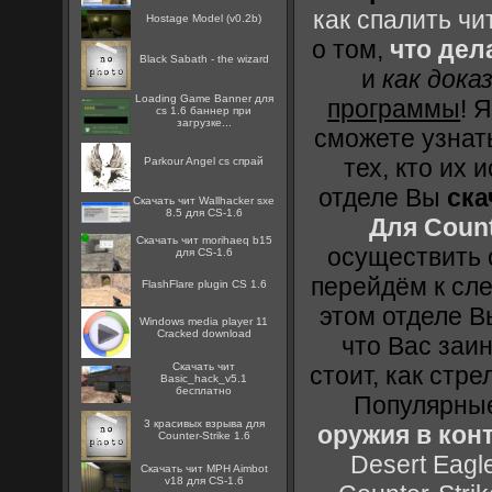
как спалить чи
Hostage Model (v0.2b)
о том,
что дел
Black Sabath - the wizard
и
как дока
Loading Game Banner для
программы
! 
cs 1.6 баннер при
загрузке...
сможете узнать
тех, кто их
Parkour Angel cs спрай
отделе Вы
ска
Скачать чит Wallhacker sxe
8.5 для CS-1.6
Для Count
Скачать чит morihaeq b15
осуществить с
для CS-1.6
перейдём к сл
FlashFlare plugin CS 1.6
этом отделе В
Windows media player 11
Cracked download
что Вас заин
Скачать чит
стоит, как стре
Basic_hack_v5.1
бесплатно
Популярные
3 красивых взрыва для
оружия в конт
Counter-Strike 1.6
Desert Eagl
Скачать чит MPH Aimbot
v18 для CS-1.6