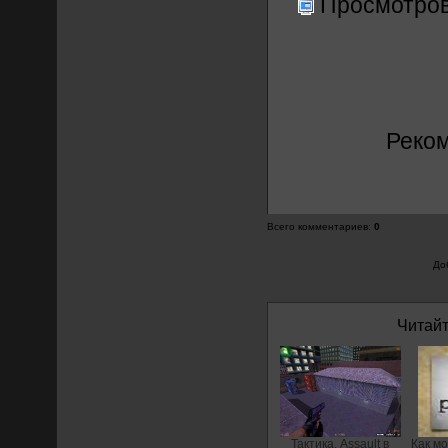
Просмотро
Реко
Всего комментариев
:
0
До
Читайт
Тактика. Assault в
Как мо