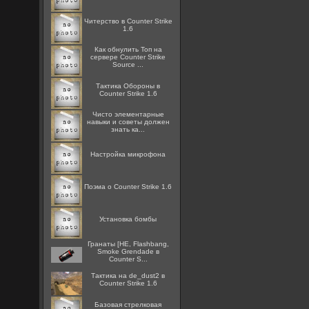
Читерство в Counter Strike
1.6
Как обнулить Топ на
сервере Counter Strike
Source ...
Тактика Обороны в
Counter Strike 1.6
Чисто элементарные
навыки и советы должен
знать ка...
Настройка микрофона
Поэма о Counter Strike 1.6
Установка бомбы
Гранаты [HE, Flashbang,
Smoke Grendade в
Counter S...
Тактика на de_dust2 в
Counter Strike 1.6
Базовая стрелковая