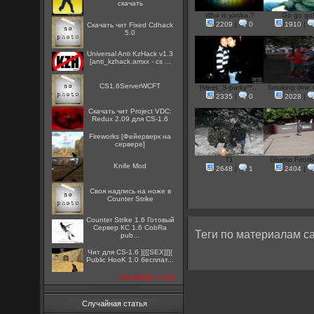
скачать
Who is yanka.?
Go go go
2209
|
0
1910
|
Скачать чит Fixed Cdhack
5.0
Universal Anti KzHack v1.3
[anti_kzhack.amxx - cs ...
CS1.6ServerWCFT
[Meet_S-parky**...
Smoking time 
2335
|
0
2028
|
Скачать чит Project VDC:
Redux 2.09 для CS-1.6
Fireworks [Фейерверк на
сервере]
T1
Ghetto Footbal
Knife Mod
2648
|
1
2404
|
Cвоя надпись на ноже в
Counter Strike
Counter Strike 1.6 Готовый
Сервер КС 1.6 CobRa
Теги по материалам са
pub...
Чит для CS-1.6 ][[[SEX]]][
Public HooK 1.0 бесплат...
посмотреть все
Случайная статья