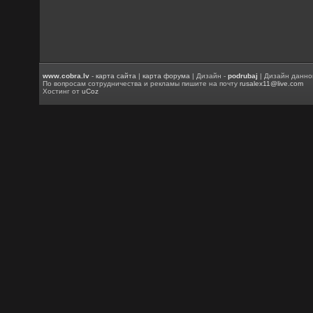
www.cobra.lv
-
карта сайта
|
карта форума
| Дизайн -
podrubaj
| Дизайн данно
По вопросам сотрудничества и рекламы пишите на почту
rusalex11@live.com
Хостинг от
uCoz