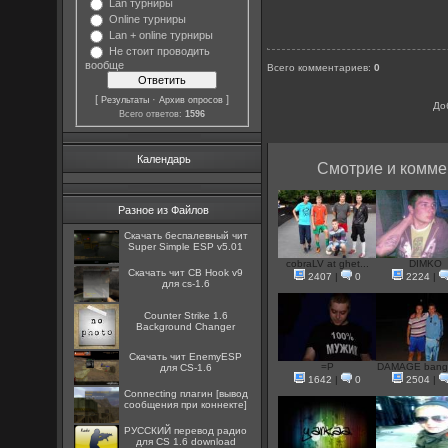
Lan турниры
Online турниры
Lan + online турниры
Не стоит проводить
вообще
Всего комментариев
:
0
[
·
]
Результаты
Архив опросов
До
Всего ответов:
1596
Календарь
Смотрие и комме
Разное из Файлов
Скачать беспалевный чит
Super Simple ESP v5.01
cobraLV at ghet...
DIMKO
Скачать чит CB Hook v9
2407
|
0
2224
|
для cs-1.6
Counter Strike 1.6
Background Changer
Скачать чит EnemyESP
=P
DAMAGE banglu
для CS-1.6
1642
|
0
2504
|
Connecting плагин [вывод
сообщения при коннекте]
РУССКИЙ перевод радио
для CS 1.6 download