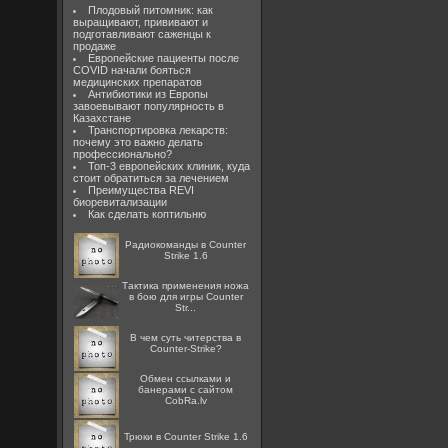
Плодовый питомник: как
выращивают, прививают и
подготавливают саженцы к
продаже
Европейские пациенты после
COVID начали бояться
медицинских препаратов
Антибиотики из Европы
завоевывают популярность в
Казахстане
Транспортировка лекарств:
почему это важно делать
профессионально?
Топ-3 европейских клиник, куда
стоит обратиться за лечением
Преимущества REVI
биоревитализации
Как сделать коптильню
Радиокоманды в Counter
Strike 1.6
Тактика применения ножа
в бою для игры Counter
Str...
В чем суть читерства в
Counter-Strike?
Oбмен ссылками и
банерами с сайтом
CobRa.lv
Трюки в Counter Strike 1.6