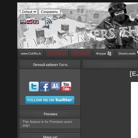
www.CobRa.lv
LIVE Stream
SMS SHOP
Форум
DownLoads
Личный кабинет Гость
[E
Реклама
This feature is for Premium users
only!
Мини чат