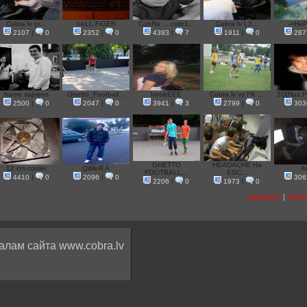
Cobra`lv pr...
heLL.FiGER
CobRa ... cobr1...
Cobra`lv L3...
-=Ha
2107
|
0
2352
|
0
4393
|
7
1911
|
0
287
homo sapiens
Ghetto_Football...
kissikEEE
Cobra.lv vs FK ...
3D[Rus.P
2500
|
0
2047
|
0
3941
|
3
2799
|
0
303
GHETTO
HEADACHE Ha
12 cm cooler
QiMeR A
A
FOOTBALL...
ESC...
4410
|
0
2096
|
0
306
2206
|
0
1973
|
0
добавить
|
посмо
алам сайта www.cobra.lv