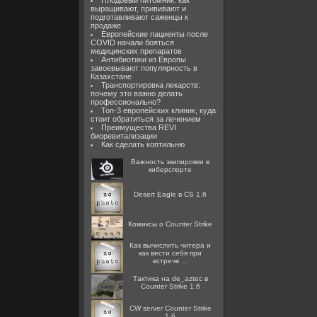
Плодовый питомник: как
выращивают, прививают и
подготавливают саженцы к
продаже
Европейские пациенты после
COVID начали бояться
медицинских препаратов
Антибиотики из Европы
завоевывают популярность в
Казахстане
Транспортировка лекарств:
почему это важно делать
профессионально?
Топ-3 европейских клиник, куда
стоит обратиться за лечением
Преимущества REVI
биоревитализации
Как сделать коптильню
Важность экипировки в
киберспорте
Desert Eagle в CS 1.6
Комиксы о Counter Strike
Как вычислить читера и
как вести себя при
встрече ...
Тактика на de_aztec в
Counter Strike 1.6
CW server Counter Strike
1.6