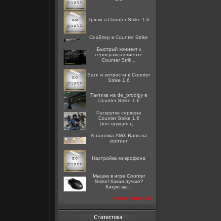
Трюки в Counter Strike 1.6
Снайпер в Counter Strike
Быстрый коннект к
серверам в клиенте
Counter Strik...
Баги и хитрости в Counter
Strike 1.6
Тактика на de_prodigy в
Counter Strike 1.6
Раскрутка сервера
Counter Strike 1.6
[инструкция д...
Установка AMX Bans на
хостинг
Настройка микрофона
Мышка в игре Counter
Strike! Какая лучше?
Какую вы...
посмотреть все
Статистика