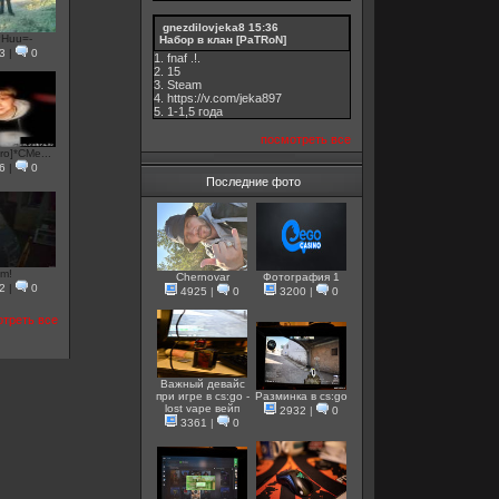
gnezdilovjeka8
15:36
PHuu=-
Набор в клан [PaTRoN]
3
|
0
1. fnaf .!.
2. 15
3. Steam
4. https://v.com/jeka897
5. 1-1,5 годa
посмотреть все
ro]*CMe...
6
|
0
Последние фото
im!
Chernovar
Фотография 1
2
|
0
4925
|
0
3200
|
0
треть все
Важный девайс
при игре в cs:go -
Разминка в cs:go
lost vape вейп
2932
|
0
3361
|
0