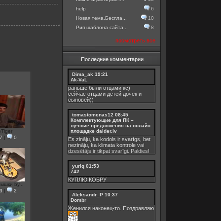
help
6
Новая тема.Беспла...
10
Рип шаблона сайта...
8
посмотреть все
Последние комментарии
Dima_ak
19:21
Ak-VaL
раньше были отцами кс)
сейчас отцами детей дочек и
сыновей))
tomastomenas12
08:45
Комплектующие для ПК –
лучшие предложения на онлайн
площадке dalder.lv
eTiger
7
|
0
Es zināju, ka kodols ir svarīgs, bet
nezināju, ka
klimata kontrole
vai
dzesētājs ir tikpat svarīgi. Paldies!
yuriq
01:53
742
КУПЛЮ КОБРУ
ышки by...
3
|
2
Aleksandr_P
10:37
Dombr
Женился наконец-то. Поздравляю