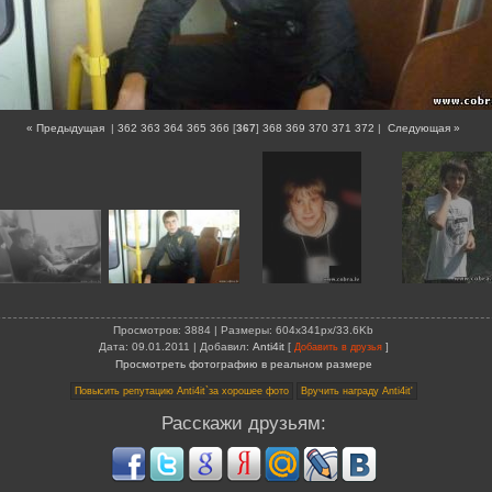
« Предыдущая
|
362
363
364
365
366
[
367
]
368
369
370
371
372
|
Следующая »
Просмотров
: 3884 |
Размеры
: 604x341px/33.6Kb
Дата
: 09.01.2011 |
Добавил
:
Anti4it
[
]
Добавить в друзья
Просмотреть фотографию в реальном размере
Расскажи друзьям: