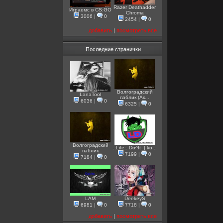
Razer Deathadder
Играемс в CS:GO
Chroma
3006
|
0
2454
|
0
добавить
|
посмотреть все
Последние странички
Волгоградский
LanaTool
паблик (Ак...
6036
|
0
6325
|
0
Волгоградский
.:Life:. Do^It_| ko...
паблик
7199
|
0
7184
|
0
LAM
DeekeyS
6981
|
0
7718
|
0
добавить
|
посмотреть все