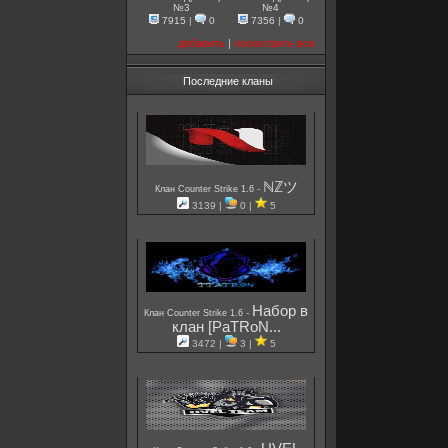
№3
№4
7915
|
0
7356
|
0
добавить
|
посмотреть все
Последние кланы
ℕℤツ
-
Клан Counter Strike 1.6
3139 |
0 |
5
Набор в
-
Клан Counter Strike 1.6
клан [PaTRoN...
3472 |
3 |
5