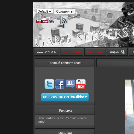
www.CobRa.lv
LIVE Stream
SMS SHOP
Форум
D
Личный кабинет Гость
Реклама
This feature is for Premium users
only!
Мини чат