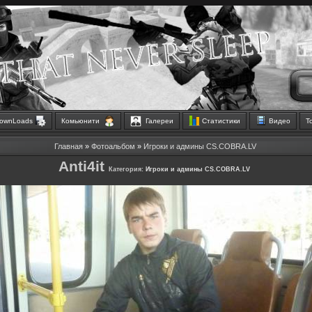
ownLoads
Комьюнити
Галереи
Статистики
Видео
Т
Главная
»
Фотоальбом
»
Игроки и админы CS.COBRA.LV
Anti4it
Категория:
Игроки и админы CS.COBRA.LV