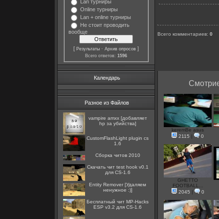
Lan турниры
Online турниры
Lan + online турниры
Не стоит проводить
вообще
Всего комментариев
:
0
[
·
]
Результаты
Архив опросов
Всего ответов:
1596
Календарь
Смотрие
Разное из Файлов
vampire amxx [добавляет
hp за убийства]
keremBe asus
2115
|
0
CustomFlashLight plugin cs
1.6
Сборка читов 2010
Скачать чит test hook v0.1
для CS-1.6
GHETTO
Entity Remover [Удаляем
FOOTBALL...
ненужное :)]
2045
|
0
Бесплатный чит MP-Hacks
ESP v3.2 для CS-1.6