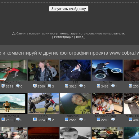
Добавлять комментарии могут только зарегистрированные пользователи.
[
Регистрация
|
Вход
]
 и комментируйте другие фотографии проекта www.cobra.lv
?! Sn1x ;) :* м...
Lis
228
Dombr
Whit
3278
|
0
2500
|
3
3016
|
0
3462
|
4
250
llll MAYA llll
LUKA
fr0steris` ...
headache chill ...
Ремонт м
2532
|
0
2324
|
2
2555
|
0
2280
|
0
494