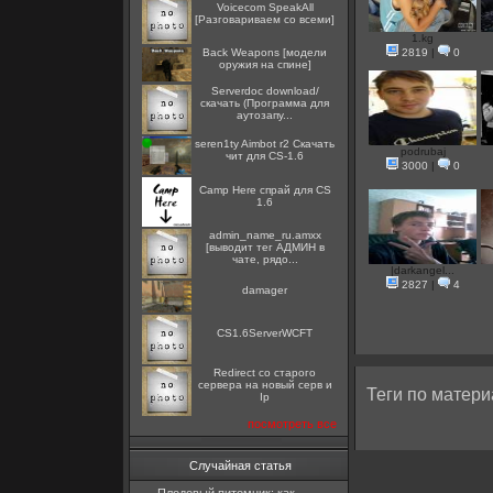
Voicecom SpeakAll
[Разговариваем со всеми]
1.kg
Back Weapons [модели
2819
|
0
оружия на спине]
Serverdoc download/
скачать (Программа для
аутозапу...
seren1ty Aimbot r2 Скачать
podrubaj
чит для CS-1.6
3000
|
0
Camp Here спрай для CS
1.6
admin_name_ru.amxx
[выводит тег АДМИН в
чате, рядо...
|darkangel...
2827
|
4
damager
CS1.6ServerWCFT
Redirect со старого
сервера на новый серв и
Теги по матери
Ip
посмотреть все
Случайная статья