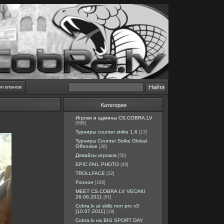
оп кланов
Категории
Игроки и админы CS.COBRA.LV
[696]
Турниры counter strike 1.6
[13]
Турниры Counter Strike Global
Offensive
[36]
Девайсы игроков
[56]
EPIC FAIL PHOTO
[49]
TROLLFACE
[32]
Разное
[186]
MEET CS.COBRA.LV VECAKI
26.06.2011
[61]
Cobra.lv at skillz non pro v3
[10.07.2011]
[19]
Cobra.lv на BIG SPORT DAY