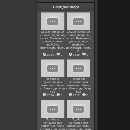
Последние видео
Самые смешные
Самые смешные
и тупые люди соц.
и тупые люди соц.
сетей. Вконтакте,
сетей. Вконтакте,
одноклассники,
одноклассники,
фейсбук,
фейсбук,
инстаграм. Часть
инстаграм. Часть
1.
2.
9244
|
0
8339
|
0
Подборка
Подборка
приколов про
приколов про
животных. Коты,
животных. Коты,
собаки и др. Угар
собаки и др. Угар
№1
№2
7099
|
0
7312
|
0
Подборка
Подборка
приколов про
приколов про
животных. Коты,
животных. Коты,
собаки и др. Угар
собаки и др. Угар