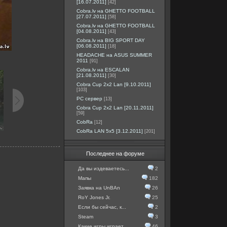
[16.07.2011]
[42]
Cobra.lv на GHETTO FOOTBALL
[27.07.2011]
[58]
Cobra.lv на GHETTO FOOTBALL
[04.08.2011]
[43]
Cobra.lv на BIG SPORT DAY
[06.08.2011]
[18]
HEADACHE на ASUS SUMMER
2011
[91]
Cobra.lv на ESCALAN
[21.08.2011]
[30]
Cobra Cup 2x2 Lan [9.10.2011]
[103]
PC сервер
[13]
Cobra Cup 2x2 Lan [20.11.2011]
[59]
CobRa
[12]
CobRa LAN 5x5 [3.12.2011]
[201]
Последнее на форуме
Да вы издеваетесь...
2
Мапы
182
Заявка на UnBAn
26
RoY Jones Jr.
25
Если бы сейчас, к...
2
Steam
3
Какие игры играет...
46