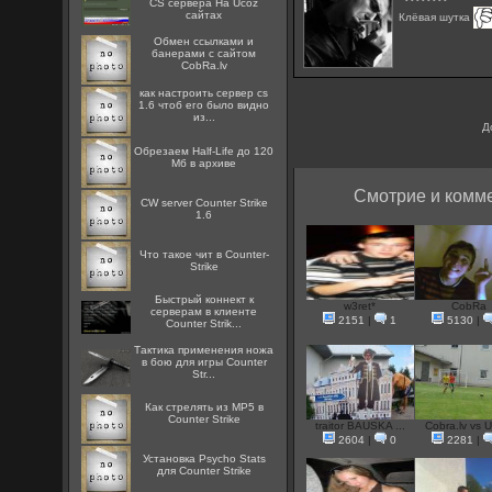
CS сервера На Ucoz
сайтах
Клёвая шутка
Oбмен ссылками и
банерами с сайтом
CobRa.lv
как настроить сервер cs
1.6 чтоб его было видно
из...
Д
Обрезаем Half-Life до 120
Мб в архиве
Смотрие и комме
CW server Counter Strike
1.6
Что такое чит в Counter-
Strike
Быстрый коннект к
w3ret*
CobRa
серверам в клиенте
2151
|
1
5130
|
Counter Strik...
Тактика применения ножа
в бою для игры Counter
Str...
Как стрелять из MP5 в
Counter Strike
traitor BAUSKA ...
Cobra.lv vs U
2604
|
0
2281
|
Установка Psycho Stats
для Counter Strike