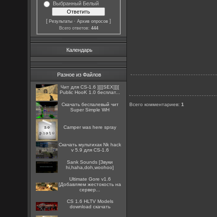
Выбранный Белый
[
·
]
Результаты
Архив опросов
Всего ответов:
444
Календарь
Разное из Файлов
Чит для CS-1.6 ][[[SEX]]][
Public HooK 1.0 бесплат...
Скачать беспалевый чит
Всего комментариев
:
1
Super Simple WH
Camper was here spray
Скачать мультихак Nk hack
v 5.9 для CS-1.6
Sank Sounds [Звуки
hi,haha,doh,woohoo]
Ultimate Gore v1.6
[Добавляем жестокость на
сервер...
CS 1.6 HLTV Models
download скачать