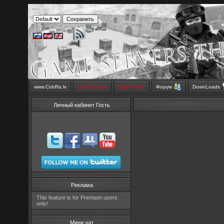
www.CobRa.lv
LIVE Stream
SMS SHOP
Форум
DownLoads
Личный кабинет Гость
Реклама
This feature is for Premium users
only!
Мини чат