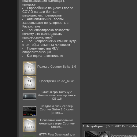
подготавливают саженцы к
продаже
Европейские пациенты после
COVID начали бояться
медицинских препаратов
Антибиотики из Европы
завоевывают популярность в
Казахстане
Транспортировка лекарств:
почему это важно делать
профессионально?
Топ-3 европейских клиник, куда
стоит обратиться за лечением
Преимущества REVI
биоревитализации
Как сделать коптильню
Поэма о Counter Strike 1.6
Прострелы на de_nuke
Статья про тактику с
баллистическим щитом в
CS 1.6
Создаём свой сервер
Counter Strike 1.6 сами
[инстр...
Основные консольные
команды в игре Counter-
1
Harry-Topor
[
Ма
(05.01.2012 15:01)
Strike:...
HTTP Fast Download для
Ууууууууухахахх