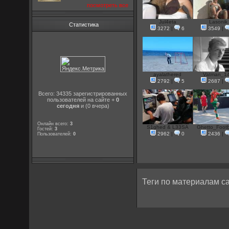
посмотреть все
Jul4eta
Lasonik
Статистика
3272
|
6
3549
|
ayalathered
Vatman_1
2792
|
5
2687
|
Всего: 34335 зарегистрированных
пользователей на сайте +
0
сегодня
и (0 вчера)
Онлайн всего:
3
S1ghed & L33SA
Ghetto_Footba
Гостей:
3
2962
|
0
2436
|
Пользователей:
0
Теги по материалам са