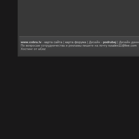
www.cobra.lv
-
карта сайта
|
карта форума
| Дизайн -
podrubaj
| Дизайн данн
По вопросам сотрудничества и рекламы пишите на почту
rusalex11@live.com
Хостинг от
uCoz