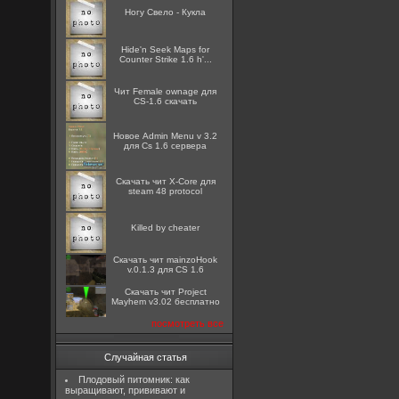
Ногу Свело - Кукла
Hide'n Seek Maps for
Counter Strike 1.6 h'...
Чит Female ownage для
CS-1.6 скачать
Новое Admin Menu v 3.2
для Cs 1.6 сервера
Скачать чит X-Core для
steam 48 protocol
Killed by cheater
Скачать чит mainzoHook
v.0.1.3 для CS 1.6
Скачать чит Project
Mayhem v3.02 бесплатно
посмотреть все
Случайная статья
Плодовый питомник: как
выращивают, прививают и