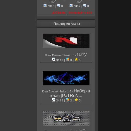
№3
№4
7915
|
0
7357
|
0
добавить
|
посмотреть все
Последние кланы
ℕℤツ
-
Клан Counter Strike 1.6
3141 |
0 |
5
Набор в
-
Клан Counter Strike 1.6
клан [PaTRoN...
3474 |
3 |
5