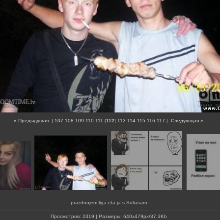
« Предыдущая
|
107
108
109
110
111
[
112
]
113
114
115
116
117
|
Следующая »
prazdnujem liga eta ja s Suliasam
Просмотров
: 2319 |
Размеры
: 640x479px/37.3Kb