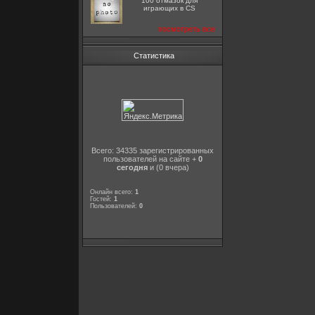
100 отмазок для
играющих в CS
посмотреть все
Статистика
Всего: 34335 зарегистрированных
пользователей на сайте +
0
сегодня
и (0 вчера)
Онлайн всего:
1
Гостей:
1
Пользователей:
0