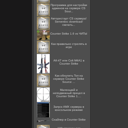
Программа для настройки
админов на сервере CS
Sour...
Авторестарт CS сервера!
Serverdoc download/
скачать...
Counter Strike 1.6 vs ЧИТЫ
Как правильно стрелять в
игре
АК-47 или Colt M4A1 в
Counter Strike
Как обнулить Топ на
сервере Counter Strike
Source ...
Маленький и
неподвижный прицел в
Counter Strike 1....
Запуск AMX сервера в
консольном режиме
Снайпер в Counter Strike