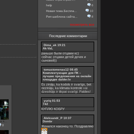
help
6
Новая тема.Беспла...
10
Рип шаблона сайта...
8
посмотреть все
Последние комментарии
Dima_ak
19:21
Ak-VaL
раньше были отцами кс)
сейчас отцами детей дочек и
сыновей))
tomastomenas12
08:45
Комплектующие для ПК –
лучшие предложения на онлайн
площадке dalder.lv
Es zināju, ka kodols ir svarīgs, bet
nezināju, ka
klimata kontrole
vai
dzesētājs ir tikpat svarīgi. Paldies!
yuriq
01:53
742
КУПЛЮ КОБРУ
Aleksandr_P
10:37
Dombr
 k...
0
Женился наконец-то. Поздравляю