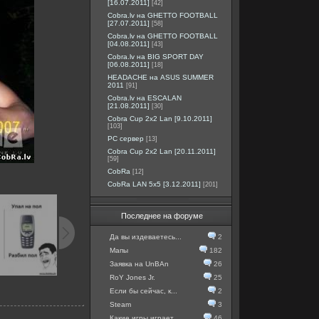
[16.07.2011]
[42]
Cobra.lv на GHETTO FOOTBALL
[27.07.2011]
[58]
Cobra.lv на GHETTO FOOTBALL
[04.08.2011]
[43]
Cobra.lv на BIG SPORT DAY
[06.08.2011]
[18]
HEADACHE на ASUS SUMMER
2011
[91]
Cobra.lv на ESCALAN
[21.08.2011]
[30]
Cobra Cup 2x2 Lan [9.10.2011]
[103]
PC сервер
[13]
Cobra Cup 2x2 Lan [20.11.2011]
[59]
CobRa
[12]
CobRa LAN 5x5 [3.12.2011]
[201]
Последнее на форуме
Да вы издеваетесь...
2
Мапы
182
Заявка на UnBAn
26
RoY Jones Jr.
25
Если бы сейчас, к...
2
Steam
3
Какие игры играет...
46