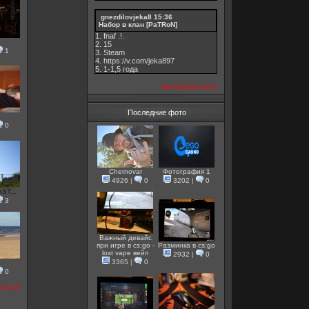
gnezdilovjeka8
15:36
Набор в клан [PaTRoN]
1. fnaf .!.
2. 15
1
3. Steam
4. https://v.com/jeka897
5. 1-1,5 годa
посмотреть все
Последние фото
0
Chernovar
Фотография 1
4926
|
0
3202
|
0
ST...
3
Важный девайс
при игре в cs:go -
Разминка в cs:go
lost vape вейп
2932
|
0
3365
|
0
0
ть все