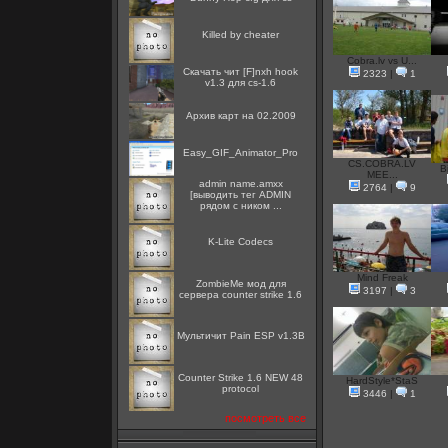
Killed by cheater
Cobra.lv vs U...
Скачать чит [F]nxh hook
2323
|
1
v1.3 для cs-1.6
Архив карт на 02.2009
Easy_GIF_Animator_Pro
CS.COBRA.LV
B
MEE...
admin name.amxx
2764
|
9
[выводить тег ADMIN
рядом с ником ...
K-Lite Codecs
Mind Freak
ZombieMe мод для
3197
|
3
сервера counter strike 1.6
Мультичит Pain ESP v1.3B
Counter Strike 1.6 NEW 48
HardStyle*StaS
protocol
3446
|
1
посмотреть все