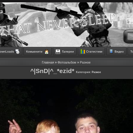
ownLoads
Комьюнити
Галереи
Статистики
Видео
Т
Главная
»
Фотоальбом
»
Разное
^|SnD|^_*ezid*
Категория:
Разное