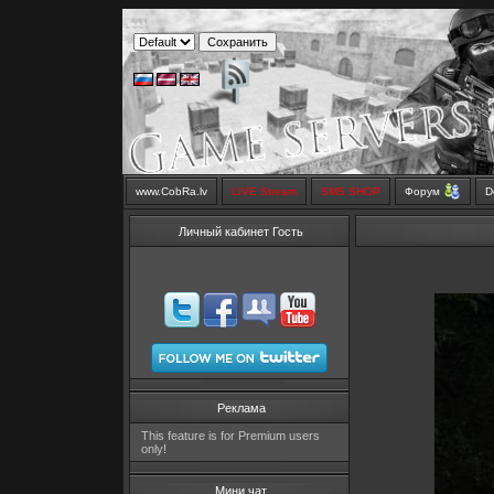
www.CobRa.lv
LIVE Stream
SMS SHOP
Форум
D
Личный кабинет Гость
Реклама
This feature is for Premium users
only!
Мини чат