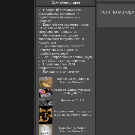
Случайная статья
Плодовый питомник: как
Теги по матери
выращивают, прививают и
подготавливают саженцы к
продаже
Европейские пациенты после
COVID начали бояться
медицинских препаратов
Антибиотики из Европы
завоевывают популярность в
Казахстане
Транспортировка лекарств:
почему это важно делать
профессионально?
Топ-3 европейских клиник, куда
стоит обратиться за лечением
Преимущества REVI
биоревитализации
Как сделать коптильню
Тактика на de_dust2 в
Counter Strike 1.6
Уроки от Эдика [Moscow5]
на de_inferno
Деньги в CS 1.6
Названия мест на картах
[dd2, nuke, inferno, train...
Борьба с читами в
Counter Strike 1.6