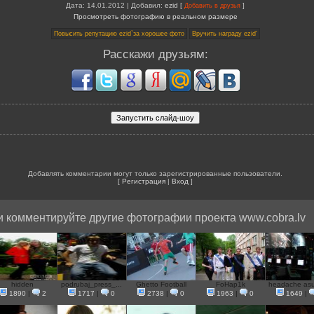
Дата
: 14.01.2012 |
Добавил
:
ezid
[
]
Добавить в друзья
Просмотреть фотографию в реальном размере
Расскажи друзьям:
Добавлять комментарии могут только зарегистрированные пользователи.
[
Регистрация
|
Вход
]
и комментируйте другие фотографии проекта www.cobra.lv
hidden
podrubaj_press_...
Ghetto Football
FoHap1k
headache asus
1890
|
2
1717
|
0
2738
|
0
1963
|
0
1649
|