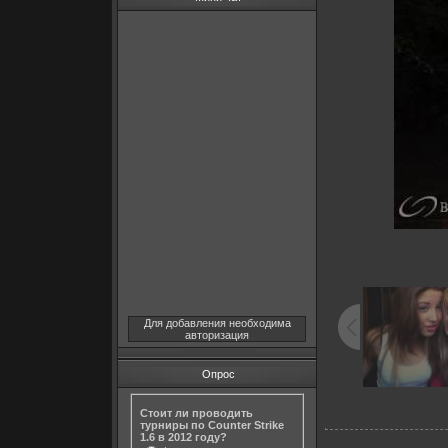
Для добавления необходима
авторизация
Опрос
Стоит ли проводить
турниры по Counter Strike
1.6 в 2012 году?