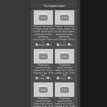
Последние видео
Самые смешные
Самые смешные
и тупые люди соц.
и тупые люди соц.
сетей. Вконтакте,
сетей. Вконтакте,
одноклассники,
одноклассники,
фейсбук,
фейсбук,
инстаграм. Часть
инстаграм. Часть
1.
2.
9249
|
0
8344
|
0
Подборка
Подборка
приколов про
приколов про
животных. Коты,
животных. Коты,
собаки и др. Угар
собаки и др. Угар
№1
№2
7099
|
0
7314
|
0
Подборка
Подборка
приколов про
приколов про
животных. Коты,
животных. Коты,
собаки и др. Угар
собаки и др. Угар