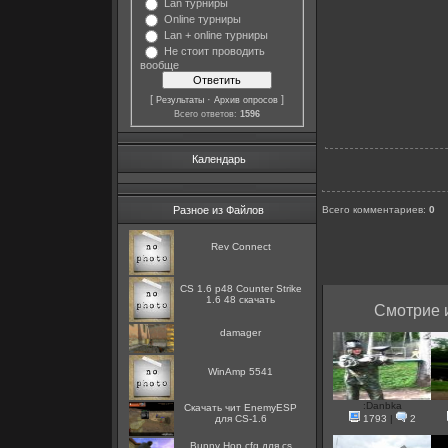
Lan турниры
Online турниры
Lan + online турниры
Не стоит проводить
вообще
[
·
]
Результаты
Архив опросов
Всего ответов:
1596
Календарь
Разное из Файлов
Всего комментариев
:
0
Rev Connect
CS 1.6 p48 Counter Strike
1.6 48 скачать
Смотрие 
damager
WinAmp 5541
:Danbka
Скачать чит EnemyESP
для CS-1.6
1793
|
2
Bunny Hop cfg для cs