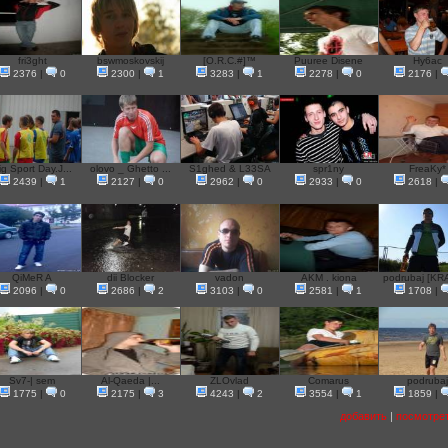
fri3ght
bswmoskovskij
[O.R.C.#]™
Puuree Disene
Hy6ac
2376
|
0
2300
|
1
3283
|
1
2278
|
0
2176
|
ig Sport Day.J...
olovo _ Ghetto ...
S1ghed & L33SA
spr1ny
FreaKy*
2439
|
1
2127
|
0
2962
|
0
2933
|
0
2618
|
QiMeR A
dii Blocker
vadon
AKM . kiona
podrubaj [KRA
2096
|
0
2686
|
2
3103
|
0
2581
|
1
1708
|
Sv7-| sem
Al-Qaeda |...
ZLOvlad
Comarus
podrubaj
1775
|
0
2175
|
3
4243
|
2
3554
|
1
1859
|
добавить
|
посмотре