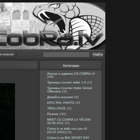
оп кланов
Категории
Игроки и админы CS.COBRA.LV
[696]
Турниры counter strike 1.6
[13]
Турниры Counter Strike Global
Offensive
[36]
Девайсы игроков
[56]
EPIC FAIL PHOTO
[49]
TROLLFACE
[32]
Разное
[186]
MEET CS.COBRA.LV VECAKI
26.06.2011
[61]
Cobra.lv at skillz non pro v3
[10.07.2011]
[19]
Cobra.lv на BIG SPORT DAY