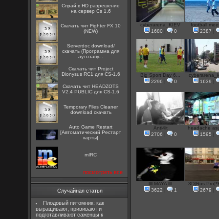
Спрай в HD разрешение
на сервер Cs 1,6
cyberarena_KIEV
football meet
Скачать чит Fighter FX 10
(NEW)
1680
|
0
2387
|
Serverdoc download/
скачать (Программа для
аутозапу...
Скачать чит Project
Dionysus RC1 для CS-1.6
Big Sport Day 6...
cyberarena_ki
2296
|
0
1639
|
Скачать чит HEADZOTS
V2.4 PUBLIC для CS-1.6
Temporary Files Cleaner
download скачать
Auto Game Restart
Anti4it
headache asus
[Автоматический Рестарт
2706
|
0
1595
|
карты]
mIRC
посмотреть все
llll MAYA llll
3D[Rus.Pro]*R
3622
|
1
2679
|
Случайная статья
Плодовый питомник: как
выращивают, прививают и
подготавливают саженцы к