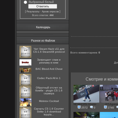
Выбранный Белый
[
·
]
Результаты
Архив опросов
Всего ответов:
444
Календарь
Разное из Файлов
Чит Steam Hack v11 для
CS-1.6 Steam/48 protocol
Всего комментариев
:
0
Запрещает спам и
рекламу в нике
До
BAC Blood Anti Cheat
Codec Pack All in 1
Смотрие и комм
Обратный отсчет на
бомбе - plugin CS 1.6
сервера
Molotov Cocktail
NEWHORN Ghetto ...
GT-Agress
2572
|
0
2740
|
Скачать CS 1.6 Counter
Strike 1.6 download
lejupla...