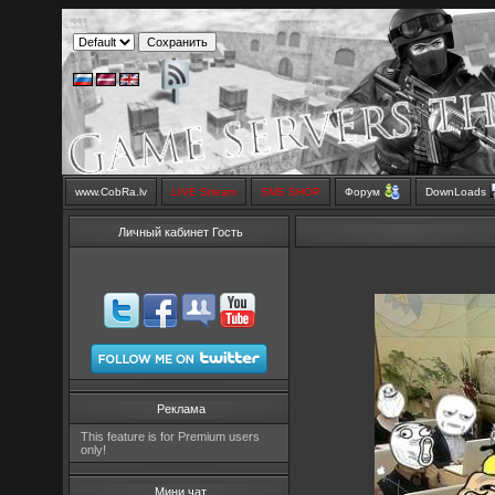
www.CobRa.lv
LIVE Stream
SMS SHOP
Форум
DownLoads
Личный кабинет Гость
Реклама
This feature is for Premium users
only!
Мини чат