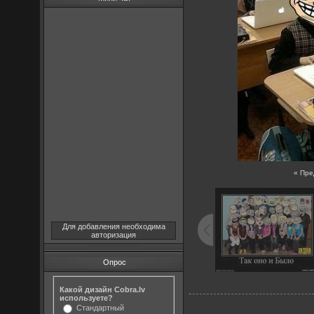
« Пр
Для добавления необходима
авторизация
Опрос
Какой дизайн Cobra.lv
используете?
Стандартный