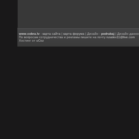
www.cobra.lv
-
карта сайта
|
карта форума
| Дизайн -
podrubaj
| Дизайн данно
По вопросам сотрудничества и рекламы пишите на почту
rusalex11@live.com
Хостинг от
uCoz