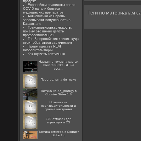
продаже
Европейские пациенты после
COVID начали бояться
Теги по материалам са
медицинских препаратов
Антибиотики из Европы
завоевывают популярность в
Казахстане
Транспортировка лекарств:
почему это важно делать
профессионально?
Топ-3 европейских клиник, куда
стоит обратиться за лечением
Преимущества REVI
биоревитализации
Как сделать коптильню
Название точек на картах
Counter-Strike:GO на
русс...
Прострелы на de_nuke
Тактика на de_prodigy в
Counter Strike 1.6
Повышение
производительности и
прочие настройки
100 отмазок для
играющих в CS
Тактика кемпера в Counter
Strike 1.6