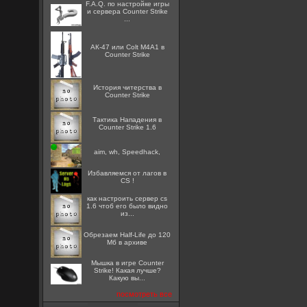
F.A.Q. по настройке игры
и сервера Counter Strike
...
АК-47 или Colt M4A1 в
Counter Strike
История читерства в
Counter Strike
Тактика Нападения в
Counter Strike 1.6
aim, wh, Speedhack,
Избавляемся от лагов в
CS !
как настроить сервер cs
1.6 чтоб его было видно
из...
Обрезаем Half-Life до 120
Мб в архиве
Мышка в игре Counter
Strike! Какая лучше?
Какую вы...
посмотреть все