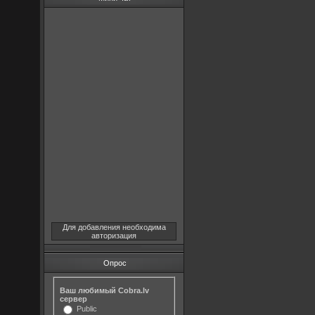
Для добавления необходима
авторизация
Опрос
Ваш любимый Cobra.lv
сервер
Public