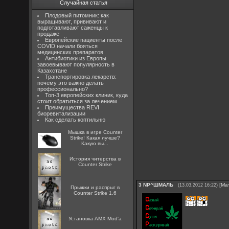
Случайная статья
Плодовый питомник: как
выращивают, прививают и
подготавливают саженцы к
продаже
Европейские пациенты после
COVID начали бояться
медицинских препаратов
Антибиотики из Европы
завоевывают популярность в
Казахстане
Транспортировка лекарств:
почему это важно делать
профессионально?
Топ-3 европейских клиник, куда
стоит обратиться за лечением
Преимущества REVI
биоревитализации
Как сделать коптильню
Мышка в игре Counter
Strike! Какая лучше?
Какую вы...
История читерства в
Counter Strike
3
NP^ШМАЛЬ
[
Ма
(13.03.2012 16:22)
Прыжки и распрыг в
Counter Strike 1.6
Установка AMX Mod'a