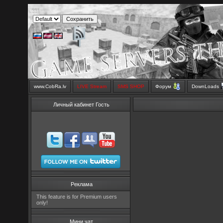
www.CobRa.lv
LIVE Stream
SMS SHOP
Форум
DownLoads
Личный кабинет Гость
Реклама
This feature is for Premium users
only!
Мини чат