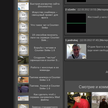
Быстрая раскрутка сайта
(Бесплатно)
2
s1m0n
[
Матери
(12.03.2012 10:53)
Искусство снайпера –
свинцовый привет для
Жестокий у него
врага
Что такое чит в Counter-
Strike
19 способов понизить
лаги на сервере Counter
Strik...
1
podrubaj
[
Матер
(12.03.2012 07:40)
Отдам брата в хо
Борьба с читами в
(иди комп свобод
Counter Strike 1.6
Создание "чистых"
скриншотов в counter S...
Работа с консолью и ее
команды
Д
Тактика кемпера в Counter
Strike 1.6
Тактика. Assault в Counter
Смотрие и комм
Strike 1.6
Как сделать чтоб с
сервака скачивались Wad
файлы
Замена стандартного