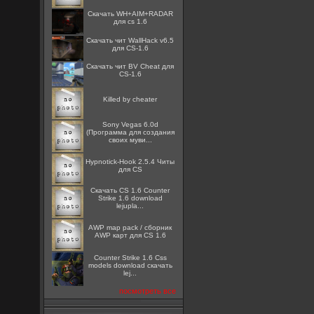
Скачать WH+AIM+RADAR
для cs 1.6
Скачать чит WallHack v6.5
для CS-1.6
Скачать чит BV Cheat для
CS-1.6
Killed by cheater
Sony Vegas 6.0d
(Программа для создания
своих муви...
Hypnotick-Hook 2.5.4 Читы
для CS
Скачать CS 1.6 Counter
Strike 1.6 download
lejupla...
AWP map pack / сборник
AWP карт для CS 1.6
Counter Strike 1.6 Css
models download скачать
lej...
посмотреть все