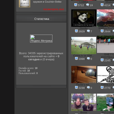
оружия в Counter-Strike
LU46IJ
Wtaket
5712
|
19
4214
|
посмотреть все
Статистика
Dombr
3D[Rus.Pro]*
2929
|
7
2644
|
Всего: 34335 зарегистрированных
GHETT
Cobra.lv vs ISM...
пользователей на сайте +
0
FOOTBALL
1998
|
0
сегодня
и (0 вчера)
2245
|
Онлайн всего:
18
Гостей:
18
Пользователей:
0
Dante's Inf...
Cobra.Lv 
2239
|
0
2770
|
Bross
Sv7-| s1m0