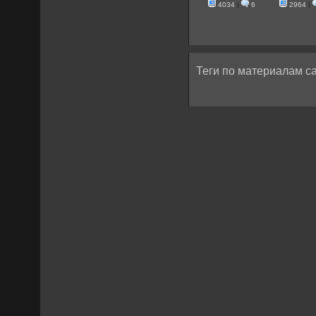
4034
|
6
2964
|
Теги по материалам са