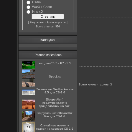
Csdm
War3 + Csdm
Hns xD
[
·
]
Результаты
Архив опросов
Всего ответов:
936
Календарь
Разное из Файлов
чит для CS:S - P7 v1.3
SpecList
Всего комментариев
:
3
Скачать чит Wallhacker sxe
8.5 для CS-1.6
[Scope Alert]
предупреждает о
прицеливании на вас.
Загрузить чит n0manc0rz
five для CS-1.6
Случайные осечки у
гранат на сервере CS 1.6