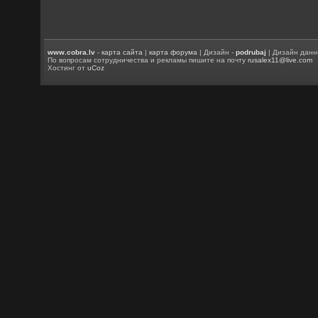
www.cobra.lv
-
карта сайта
|
карта форума
| Дизайн -
podrubaj
| Дизайн данн
По вопросам сотрудничества и рекламы пишите на почту
rusalex11@live.com
Хостинг от
uCoz