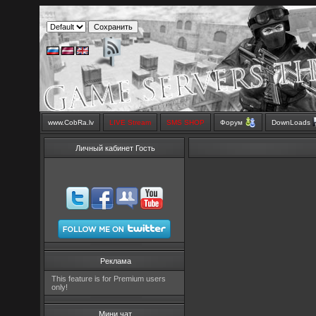
www.CobRa.lv
LIVE Stream
SMS SHOP
Форум
DownLoads
Личный кабинет Гость
Реклама
This feature is for Premium users
only!
Мини чат