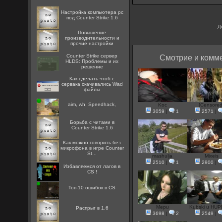
Настройка компьютера pc
под Counter Strike 1.6
Д
Повышение
производительности и
прочие настройки
Counter Strike сервер
Смотрие и комме
HLDS: Проблемы и их
решение
Как сделать чтоб с
сервака скачивались Wad
файлы
aim, wh, Speedhack,
Koc
[Censored
3059
|
1
2571
|
Борьба с читами в
Counter Strike 1.6
Как можно говорить без
микрофона в игре Counter
St...
mashulja
Mixeis
2510
|
1
2900
|
Избавляемся от лагов в
CS !
Топ-10 ошибок в CS
Mepu
Kubski u HUPE
Распрыг в 1.6
3698
|
2
2549
|