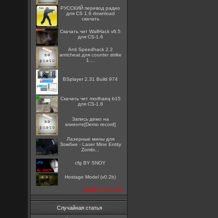
РУССКИЙ перевод радио
для CS 1.6 download
скачать
Скачать чит WallHack v6.5
для CS-1.6
Anti Speedhack 2.2
anticheat для counter strike
1....
BSplayer 2.31 Build 974
Скачать чит morihaeq b15
для CS-1.6
Запись демо на
клиенте[Demo record]
Лазерные мины для
Зомбие - Laser Mine Entity
Zombi...
cfg BY SNOY
Hostage Model (v0.2b)
посмотреть все
Случайная статья