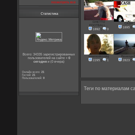
посмотреть все
Статистика
GHETTO
CASH
FOOTBALL...
1895
|
1892
|
0
Всего: 34335 зарегистрированных
bswmoskovskij
Revenge
пользователей на сайте +
0
2295
|
1
2823
|
сегодня
и (0 вчера)
Онлайн всего:
21
Гостей:
21
Пользователей:
0
Теги по материалам са