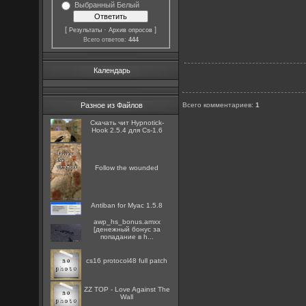
Выбранный Белый
[
·
]
Результаты
Архив опросов
Всего ответов:
444
Календарь
Разное из Файлов
Всего комментариев
:
1
Скачать чит Hypnotick-
Hook 2.5.4 для Cs-1.6
Follow the wounded
Antiban for Myac 1.5.8
awp_hs_bonus.amxx
[денежный бонус за
попадание в h...
cs16 protocol48 full patch
ZZ TOP - Love Against The
Wall