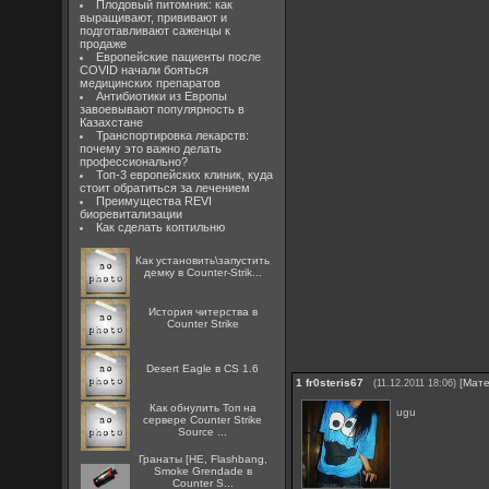
Плодовый питомник: как
выращивают, прививают и
подготавливают саженцы к
продаже
Европейские пациенты после
COVID начали бояться
медицинских препаратов
Антибиотики из Европы
завоевывают популярность в
Казахстане
Транспортировка лекарств:
почему это важно делать
профессионально?
Топ-3 европейских клиник, куда
стоит обратиться за лечением
Преимущества REVI
биоревитализации
Как сделать коптильню
Как установить\запустить
демку в Counter-Strik...
История читерства в
Counter Strike
Desert Eagle в CS 1.6
1
fr0steris67
[
Мат
(11.12.2011 18:06)
Как обнулить Топ на
ugu
сервере Counter Strike
Source ...
Гранаты [HE, Flashbang,
Smoke Grendade в
Counter S...