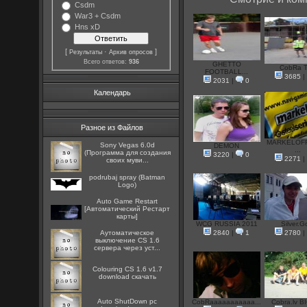
Csdm
War3 + Csdm
Hns xD
[
·
]
Результаты
Архив опросов
Всего ответов:
936
GHETTO
CobRa 
FOOTBALL...
3685
2031
|
0
Календарь
Разное из Файлов
MARKELOFF
Sony Vegas 6.0d
DEMON
...
(Программа для создания
3220
|
0
2271
своих муви...
podrubaj spray (Batman
Logo)
Auto Game Restart
[Автоматический Рестарт
карты]
WCG RUSSIA 2011
Silver.G
Аутоматическое
2840
|
1
2780
выключение CS 1.6
сервера через уст...
Colouring CS 1.6 v1.7
download скачать
Auto ShutDown pc
CobRaaaaaaaaaaa...
Cobra.lv BI