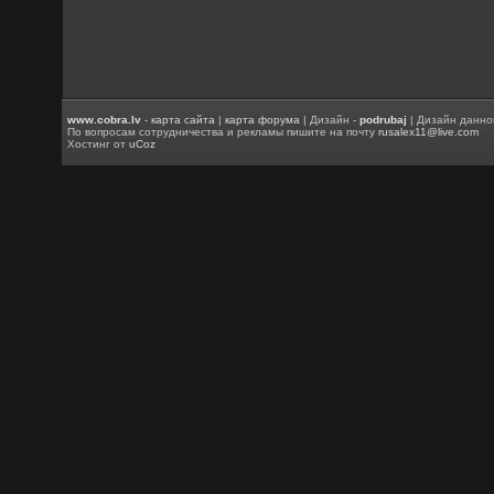
www.cobra.lv
-
карта сайта
|
карта форума
| Дизайн -
podrubaj
| Дизайн данно
По вопросам сотрудничества и рекламы пишите на почту
rusalex11@live.com
Хостинг от
uCoz