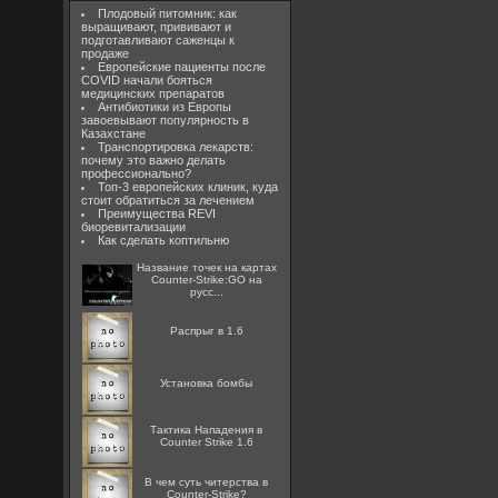
Плодовый питомник: как
выращивают, прививают и
подготавливают саженцы к
продаже
Европейские пациенты после
COVID начали бояться
медицинских препаратов
Антибиотики из Европы
завоевывают популярность в
Казахстане
Транспортировка лекарств:
почему это важно делать
профессионально?
Топ-3 европейских клиник, куда
стоит обратиться за лечением
Преимущества REVI
биоревитализации
Как сделать коптильню
Название точек на картах
Counter-Strike:GO на
русс...
Распрыг в 1.6
Установка бомбы
Тактика Нападения в
Counter Strike 1.6
В чем суть читерства в
Counter-Strike?