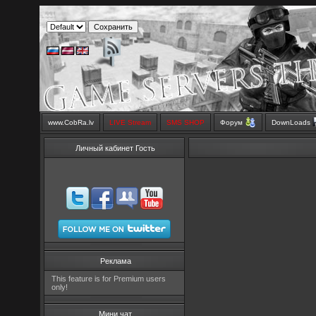
www.CobRa.lv
LIVE Stream
SMS SHOP
Форум
DownLoads
Личный кабинет Гость
Реклама
This feature is for Premium users
only!
Мини чат