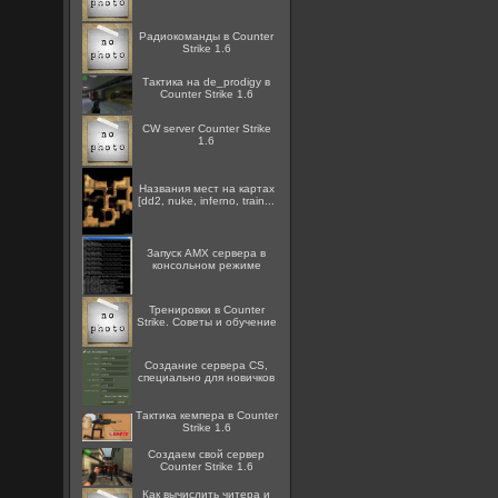
Радиокоманды в Counter
Strike 1.6
Тактика на de_prodigy в
Counter Strike 1.6
CW server Counter Strike
1.6
Названия мест на картах
[dd2, nuke, inferno, train...
Запуск AMX сервера в
консольном режиме
Тренировки в Counter
Strike. Советы и обучение
Создание сервера CS,
специально для новичков
Тактика кемпера в Counter
Strike 1.6
Создаем свой сервер
Counter Strike 1.6
Как вычислить читера и