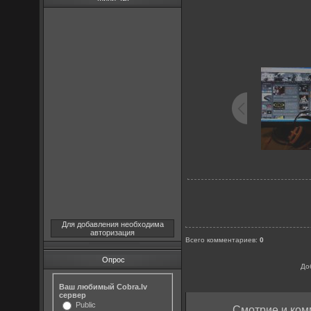
Для добавления необходима
авторизация
Всего комментариев
:
0
Опрос
До
Ваш любимый Cobra.lv
сервер
Public
Смотрие и ком