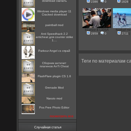
download скачать
2386
|
0
1828
Windows media player 11
Cracked download
paintball mod
S1ghed & L33SA
football mee
2959
|
0
2711
|
Anti Speedhack 2.2
anticheat для counter strike
1....
Parkour Angel cs спрай
Теги по материалам са
Сборник античит
плагинов AnTi Cheat
FlashFlare plugin CS 1.6
Grenade Mod
Naruto mod
Pos Free Photo Editor
посмотреть все
Случайная статья