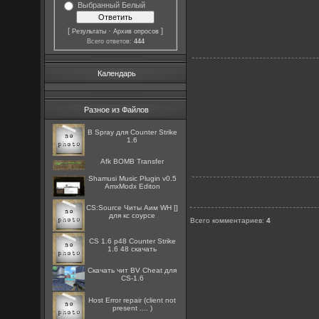
Выбранный Белый
[
·
]
Результаты
Архив опросов
Всего ответов:
444
Календарь
Разное из Файлов
B Spray для Counter Strike
1.6
Afk BOMB Transfer
Shamusi Music Plugin v0.5
AmxModx Editon
CS:Source Читы Аим WH []
для кс соурсе
Всего комментариев
:
4
CS 1.6 p48 Counter Strike
1.6 48 скачать
Скачать чит BV Cheat для
CS-1.6
Host Error repair (client not
present .... )