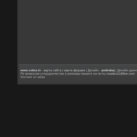
www.cobra.lv
-
карта сайта
|
карта форума
| Дизайн -
podrubaj
| Дизайн данн
По вопросам сотрудничества и рекламы пишите на почту
rusalex11@live.com
Хостинг от
uCoz