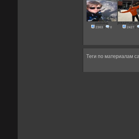
podrubaj
[KBAPTuPa]KP
2363
|
0
2427
|
Теги по материалам са