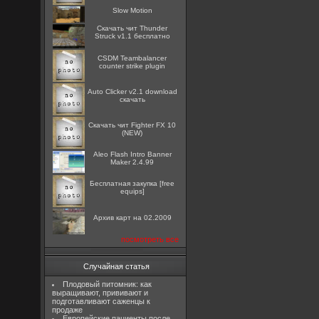
Slow Motion
Скачать чит Thunder
Struck v1.1 бесплатно
CSDM Teambalancer
counter strike plugin
Auto Clicker v2.1 download
скачать
Скачать чит Fighter FX 10
(NEW)
Aleo Flash Intro Banner
Maker 2.4.99
Бесплатная закупка [free
equips]
Архив карт на 02.2009
посмотреть все
Случайная статья
Плодовый питомник: как
выращивают, прививают и
подготавливают саженцы к
продаже
Европейские пациенты после