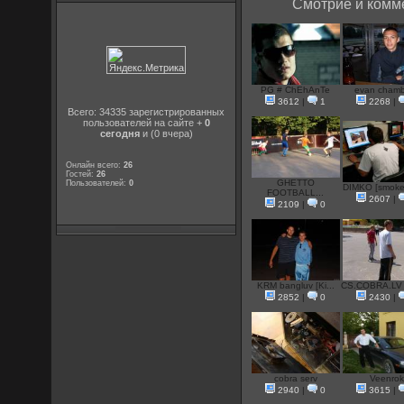
Смотрие и комме
PG # ChEhAnTe
evan chamb
3612
|
1
2268
|
Всего: 34335 зарегистрированных
пользователей на сайте +
0
сегодня
и (0 вчера)
Онлайн всего:
26
Гостей:
26
GHETTO
Пользователей:
0
DIMKO [smoke
FOOTBALL...
2607
|
2109
|
0
KRM bangluv [Ki...
CS.COBRA.LV 
2852
|
0
2430
|
cobra serv
Veenrok
2940
|
0
3615
|