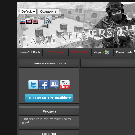
www.CobRa.lv
LIVE Stream
SMS SHOP
Форум
DownLoads
Личный кабинет Гость
Реклама
This feature is for Premium users
only!
Мини чат