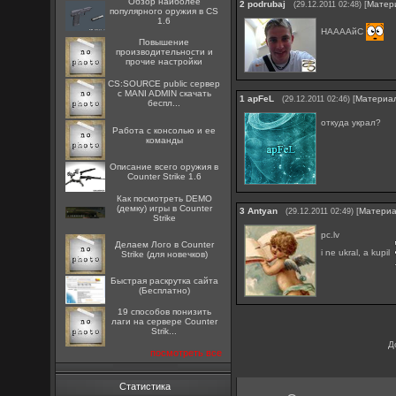
Обзор наиболее
2
podrubaj
[
Матер
(29.12.2011 02:48)
популярного оружия в CS
1.6
НААААйС
Повышение
производительности и
прочие настройки
CS:SOURCE public сервер
с MANI ADMIN скачать
1
apFeL
[
Материа
(29.12.2011 02:46)
беспл...
откуда украл?
Работа с консолью и ее
команды
Описание всего оружия в
Counter Strike 1.6
Как посмотреть DEMO
(демку) игры в Counter
3
Antyan
[
Матери
(29.12.2011 02:49)
Strike
pc.lv
Делаем Лого в Counter
i ne ukral, a kupil
Strike (для новечков)
Быстрая раскрутка сайта
(Бесплатно)
19 способов понизить
лаги на сервере Counter
Strik...
Д
посмотреть все
Статистика