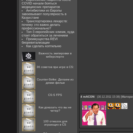
COVID начали бояться
медицинских препаратов
Антибиотики из Европы
завоевывают популярность в
Казахстане
Транспортировка лекарств:
почему это важно делать
профессионально?
Топ-3 европейских клиник, куда
стоит обратиться за лечением
Преимущества REVI
биоревитализации
Как сделать коптильню
Важность экипировки в
киберспорте
36 советов при игре в CS:
Counter-Strike: Делаем из
демки фильм
CS:S FPS
4
mACON
[
Матери
(30.12.2011 15:38)
Как доказать что вы не
читер?
100 отмазок для
играющих в CS