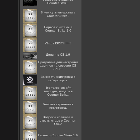
Counter Strik...
В чем суть читерства в
Counter-Strike?
Борьба с читами в
Counter Strike 1.6
V!ntus КРУТ!!!!!!!!!
Деньги в CS 1.6
Программа для настройки
админов на сервере CS
Sour...
Важность экипировки в
киберспорте
Что такое спрайт,
текстура, модель в
Counter Strik...
Базовая стрелковая
подготовка.
Вопросы новичков и
ответы отцов о Counter-
Strike
Поэма о Counter Strike 1.6