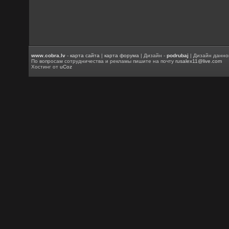
www.cobra.lv
-
карта сайта
|
карта форума
| Дизайн -
podrubaj
| Дизайн данно
По вопросам сотрудничества и рекламы пишите на почту
rusalex11@live.com
Хостинг от
uCoz