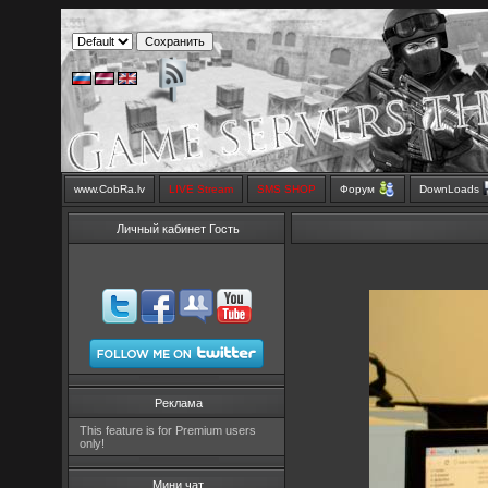
www.CobRa.lv
LIVE Stream
SMS SHOP
Форум
DownLoads
Личный кабинет Гость
Реклама
This feature is for Premium users
only!
Мини чат