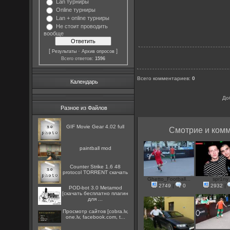
Lan турниры
Online турниры
Lan + online турниры
Не стоит проводить
вообще
[
·
]
Результаты
Архив опросов
Всего ответов:
1596
Всего комментариев
:
0
Календарь
До
Разное из Файлов
GIF Movie Gear 4.02 full
Смотрие и комм
paintball mod
Counter Strike 1.6 48
protocol TORRENT скачать
Ghetto_Football...
spr1ny
2749
|
0
2932
|
POD-bot 3.0 Metamod
[скачать бесплатно плагин
для ...
Просмотр сайтов [cobra.lv,
one.lv, facebook.com, t...