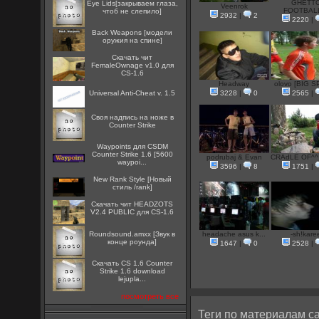
GHETT
Eye Lids[закрываем глаза,
Veenrok
FOOTBALL
чтоб не слепило]
2932
|
2
2220
|
Back Weapons [модели
оружия на спине]
Скачать чит
FemaleOwnage v1.0 для
CS-1.6
Headway
olovo [BIG S
Universal Anti-Cheat v. 1.5
3228
|
0
2565
|
Cвоя надпись на ноже в
Counter Strike
Waypoints для CSDM
Counter Strike 1.6 [5600
podrubaj & Evan
CRAdLE OF^^ 
waypoi...
3596
|
8
1751
|
New Rank Style [Новый
стиль /rank]
Скачать чит HEADZOTS
V2.4 PUBLIC для CS-1.6
Roundsound.amxx [Звук в
headache asus k...
-sh!kare
конце роунда]
1647
|
0
2528
|
Скачать CS 1.6 Counter
Strike 1.6 download
lejupla...
посмотреть все
Теги по материалам са