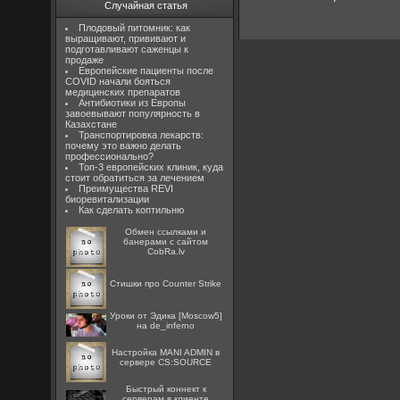
Случайная статья
Плодовый питомник: как
выращивают, прививают и
подготавливают саженцы к
продаже
Европейские пациенты после
COVID начали бояться
медицинских препаратов
Антибиотики из Европы
завоевывают популярность в
Казахстане
Транспортировка лекарств:
почему это важно делать
профессионально?
Топ-3 европейских клиник, куда
стоит обратиться за лечением
Преимущества REVI
биоревитализации
Как сделать коптильню
Oбмен ссылками и
банерами с сайтом
CobRa.lv
Стишки про Counter Strike
Уроки от Эдика [Moscow5]
на de_inferno
Настройка MANI ADMIN в
сервере CS:SOURCE
Быстрый коннект к
серверам в клиенте